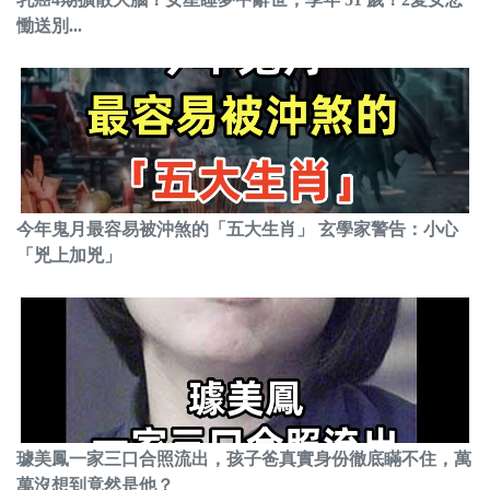
慟送別...
今年鬼月最容易被沖煞的「五大生肖」 玄學家警告：小心
「兇上加兇」
璩美鳳一家三口合照流出，孩子爸真實身份徹底瞞不住，萬
萬沒想到竟然是他？