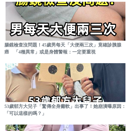
腸鏡檢查沒問題！45歲男每天「大便兩三次」竟確診胰腺
癌 「4種異常」或是身體警報：一定要重視
53歲郁方大兒子「驚傳全身癱軟」出事了！她崩潰曝原因：
「可以這樣的嗎？」