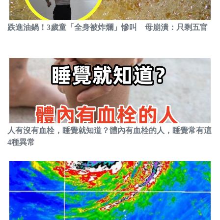
跌進油鍋！3歲童「全身被炸爛」慘叫 母崩潰：只剩五官
人有沒有血栓，睡覺就知道？體內有血栓的人，睡覺常有這
4種異常