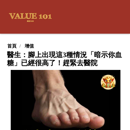
首頁
增值
醫生：腳上出現這3種情況「暗示你血
糖」已經很高了！趕緊去醫院