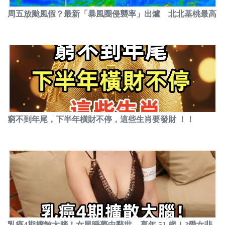
周五放颱風假？最新「暴風圈侵襲率」出爐 北北基桃最高
窮不到年尾，下半年橫財不停，這些生肖要發財 ！！
乳癌4期擴散大腦！女星睡夢中辭世，享年 51 歲！2愛女悲