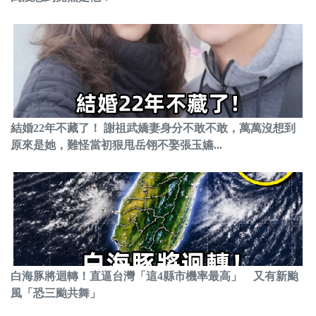
結婚22年不藏了！ 謝祖武嬌妻身分不敢不敢，萬萬沒想到
原來是她，難怪當初狠甩岳翎不娶張玉嬿...
白海豚將迴轉！直逼台灣「這4縣市機率最高」 又有新颱
風「恐三颱共舞」