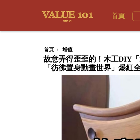
首頁
首頁
增值
故意弄得歪歪的！木工DIY
「彷彿置身動畫世界」爆紅