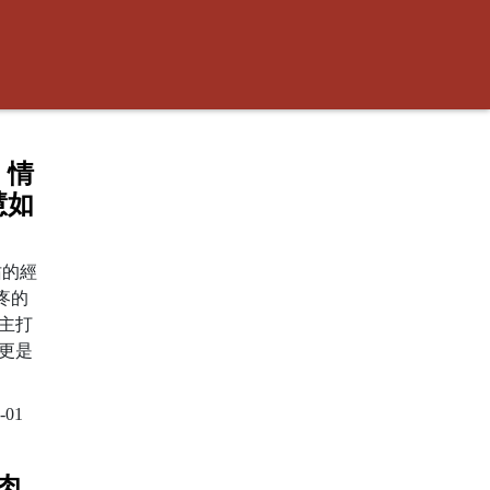
！情
慧如
佑的經
疼的
主打
更是
-01
肉