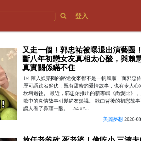
登入
又走一個！郭忠祐被曝退出演藝圈
斷八年初戀女友真相太心酸，與賴
真實關係瞞不住
1/4 踏入娛樂圈的路途從來都不是一帆風順，而郭忠
歷可謂跌宕起伏，既有甜蜜的愛情故事，也有令人心
坎坷過往。 最近，郭忠佑推出的新專輯《尚愛比》，
歌中的真情故事引髮網友熱議。 歌曲背後的初戀故事
讓人看了鼻頭一酸。 2/4 ##...
美麗夢想
2026-08
放任老爸砍.死老婆！偷吃小.三渣夫