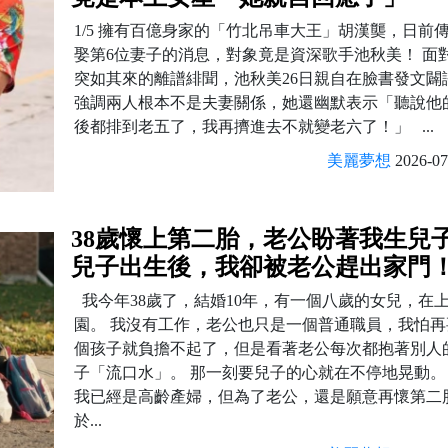
1/5 擁有百億身家的「竹北吊車大王」胡漢龑，日前
娶第6位妻子的消息，對象竟是資深歌手池秋美！ 面
突如其來的離譜緋聞，池秋美26日親自在臉書發文闢
強調兩人根本不是夫妻關係，她還幽默表示「聽說他
後都排到老五了，我再擠進去不就變老六了！」 ...
美麗夢想
2026-07
38歲懷上第二胎，老公盼著我生兒
兒子出生後，我卻被老公趕出家門
我今年38歲了，結婚10年，有一個八歲的女兒，在
園。 我沒有工作，老公也只是一個普通職員，我怕再
個孩子就負擔不起了，但是看著老公每次都抱著別人
子「流口水」。 那一刻要兒子的心就在不停地晃動。
我已經是高齡產婦，但為了老公，還是願意再懷第二
於...