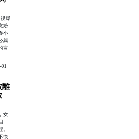
隨後爆
友紛
養小
公與
的言
-01
被離
放
姻，女
目
程。
不快