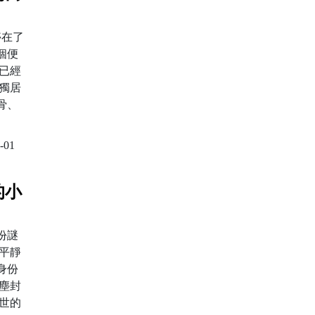
停在了
個便
已經
的獨居
骨、
-01
的小
份謎
平靜
身份
塵封
世的