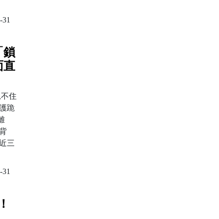
-31
「鎖
面直
忍不住
護跪
離
背
近三
-31
！