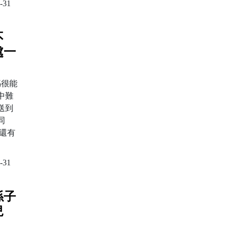
-31
不
處一
媽很能
中難
送到
同
還有
-31
孫子
兒