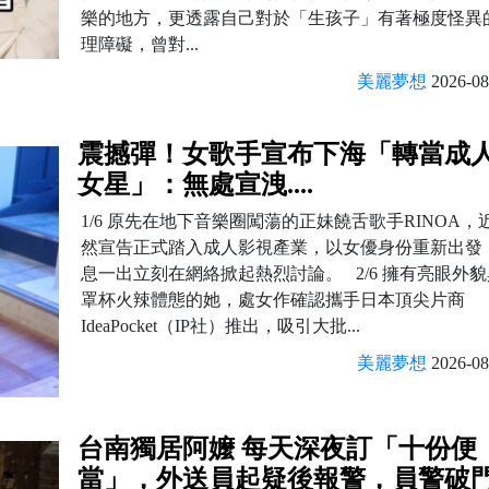
樂的地方，更透露自己對於「生孩子」有著極度怪異
理障礙，曾對...
美麗夢想
2026-08
震撼彈！女歌手宣布下海「轉當成
女星」：無處宣洩....
1/6 原先在地下音樂圈闖蕩的正妹饒舌歌手RINOA，
然宣告正式踏入成人影視產業，以女優身份重新出發
息一出立刻在網絡掀起熱烈討論。 2/6 擁有亮眼外貌
罩杯火辣體態的她，處女作確認攜手日本頂尖片商
IdeaPocket（IP社）推出，吸引大批...
美麗夢想
2026-08
台南獨居阿嬤 每天深夜訂「十份便
當」，外送員起疑後報警，員警破