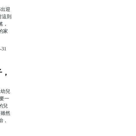
傳出迎
對這則
謠，
的家
-31
子，
！
上幼兒
要一
的兒
 雖然
胎，