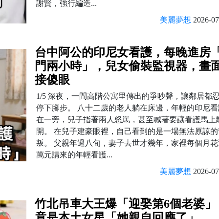
謝賢，強行編造...
美麗夢想
2026-07
台中阿公的印尼女看護，每晚進房
門兩小時」，兒女偷裝監視器，畫
接傻眼
1/5 深夜，一間高階公寓里傳出的爭吵聲，讓鄰居都
停下腳步。 八十二歲的老人躺在床邊，年輕的印尼看
在一旁，兒子指著兩人怒罵，甚至喊著要讓看護馬上
開。 在兒子建豪眼裡，自己看到的是一場無法原諒的
叛。 父親年過八旬，妻子去世才幾年，家裡每個月花
萬元請來的年輕看護...
美麗夢想
2026-07
竹北吊車大王爆「迎娶第6個老婆」
竟是本土女星「她親自回應了」