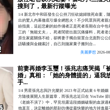
搜到了，最新行蹤曝光
1/4 新北市中和區發生公公持刀狂砍媳婦致死命案，
出的驚人內幕徹底引爆全網怒火！不少民眾與死者親
紛指責，這起悲劇的始作俑者正是死者長期在台中包
三的「無能丈夫」。死者閨密出面沉痛爆料，死者老
原生家庭關係不睦，卻將妻子獨自留置台北面對公公
語騷擾與金錢索討，自己則拋家棄子搬到台...
美麗夢想
2026-08
前妻再婚李玉璽！張兆志痛哭揭「
婚」真相：「她的身體提的」逼我
手...
1/4 男星張兆志與許允樂於 2023 年正式結束 6 年婚
方隨後展開人生新篇章，而張兆志近日在 YouTube 節
《老娘不演了》中，罕見坦露這段婚姻破裂的血淚過
他直言，決定離婚的那刻仿佛從最快樂的地方掉進最