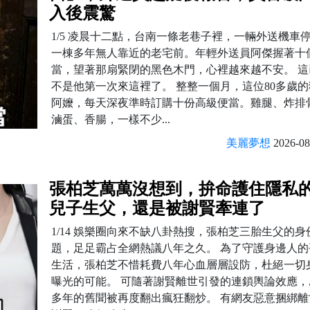
入後震驚
1/5 凌晨十二點，台南一條老巷子裡，一輛外送機車
一棟多年無人靠近的老宅前。年輕外送員阿傑握著十
當，望著那扇緊閉的黑色木門，心裡越來越不安。 這
不是他第一次來這裡了。 整整一個月，這位80多歲
阿嬤，每天深夜準時訂購十份高級便當。雞腿、炸排
滷蛋、香腸，一樣不少...
美麗夢想
2026-08
張柏芝萬萬沒想到，拚命護住隱私
兒子生父，還是被謝賢牽連了
1/14 娛樂圈向來不缺八卦熱搜，張柏芝三胎生父的身
題，足足霸占全網熱議八年之久。 為了守護身邊人的
生活，張柏芝不惜耗費八年心血層層設防，杜絕一切
曝光的可能。 可隨著謝賢離世引發的連鎖輿論效應，
多年的舊聞被再度翻出瘋狂翻炒。 有網友惡意捆綁離