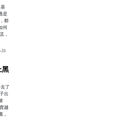
是基
過是
，都
如何
謊，
-31
上黑
辭去了
子出
離
賣越
襯，