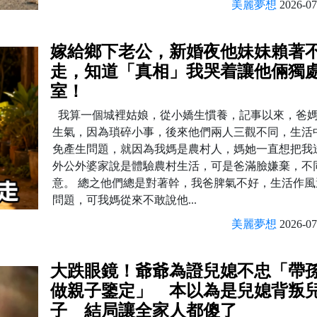
美麗夢想
2026-07
嫁給鄉下老公，新婚夜他妹妹賴著
走，知道「真相」我哭着讓他倆獨
室！
我算一個城裡姑娘，從小嬌生慣養，記事以來，爸
生氣，因為瑣碎小事，後來他們兩人三觀不同，生活
免產生問題，就因為我媽是農村人，媽她一直想把我
外公外婆家說是體驗農村生活，可是爸滿臉嫌棄，不
意。 總之他們總是對著幹，我爸脾氣不好，生活作風
問題，可我媽從來不敢說他...
美麗夢想
2026-07
大跌眼鏡！爺爺為證兒媳不忠「帶
做親子鑒定」 本以為是兒媳背叛
子 結局讓全家人都傻了