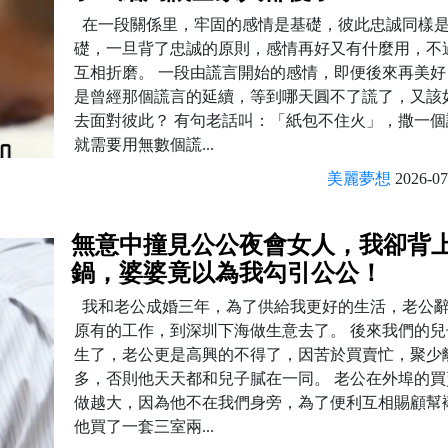
在一段關係里，牢固的感情是基礎，彼此忠誠同樣
礎，一旦背了忠誠的原則，感情再好又有什麼用，不
互相折磨。 一段由謊言開始的感情，即便後來再美好
是曾經那個謊言的延續，等到哪天圓不了謊了，又該
去面對彼此？ 有句老話叫：「紙包不住火」，撒一個
就需要用無數個謊...
美麗夢想
2026-07
無意中撞見公公夜會女人，我卻背
鍋，婆婆竟以為我勾引公公！
我和老公成婚三年，為了供給我更好的生活，老公
原有的工作，到深圳下海做生意去了。 後來我們的兒
生了，老公更是高興的不得了，因苦於買賣忙，聚少
多，否則他天天都和兒子膩在一同。 老公在外埠的買
做越大，因為他不在我們身旁，為了便利互相賜顧幫
他買了一套三室兩...