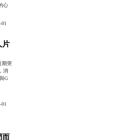
的心
-01
人片
近期突
，消
與G
-01
門而