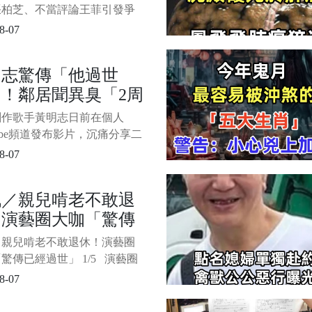
星」
張柏芝、不當評論王菲引發爭
又傳出喪子悲劇，使她與臺玻
8-07
林伯實的婚姻生活再度受到矚
根據《ETtoday新聞雲》報導，
明志驚傳「他過世
實過往曾在婚姻期間與知名女
！鄰居聞異臭「2周
發生婚外情，並育有一名私生
方還曾為此鬧上法院。 而這
才發現」
創作歌手黃明志日前在個人
星如今已徹底退出演藝圈，
Tube頻道發布影片，沉痛分享二
光文數月前於異國孤獨辭世的
8-07
，遺體在住處超過一週才被鄰
覺異味報案尋獲，令他悲痛不
訊／親兒啃老不敢退
片來源：《ETtoday》 1/4 根
！演藝圈大咖「驚傳
Ttoday星光雲》報導，黃明志
，二舅享年
經過世」
／親兒啃老不敢退休！演藝圈
驚傳已經過世」 1/5 演藝圈
令人心碎的消息！殿堂級填詞
8-07
、資深綠葉演員黎彼得驚傳病
壽76歲。 這項令人震驚的消