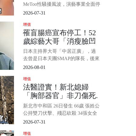
MeToo性騷擾風波，演藝事業全面停
擺，2025年二審遭判刑8個月，緩刑
2026-07-31
5年。 隨著宥勝宣告不再以「宥勝」
增值
名義活動，其家庭狀態也成為外界
罹盲腸癌宣布停工！52
關注焦點。 近日更有傳聞指出，其
歲綜藝大哥「消瘦臉凹
身分證配偶欄已悄然空白，雖然老
婆慈惠（林慈惠）並未正式說明婚
進去」公司鬆口「叫救
日本主持界大哥「中居正廣」，過
姻現況，但她昨（12）日凌晨
護車2度手術」憔悴模樣
去曾是日本天團SMAP的隊長，後來
曝
從偶像界轉戰綜藝圈後，靠著帥氣
2026-08-01
外型、幽默風趣的口條，受到很多
增值
觀眾的喜愛，雖然後來爆出不少醜
法醫證實！新北媳婦
聞，但在日本地位依然崇高。 只是
「胸部器官」非刀傷死.
2022年傳出，打拚超過30年以來，
幾乎沒有請過長假的他，突然宣布
前來不及闔眼、慘狀令
新北市中和區 26日發生 66歲 張姓公
停工休養1個月，後面就有知情人士
人心疼...
公持雙刀伏擊、殘忍砍殺 34張女全
透露，
身慘遭砍刀，致命傷位於頸部，導
2026-07-31
致頭顱僅剩頸椎支撐，死者甚至來
增值
不及閔眼便離世， 1/4 死狀公寓相