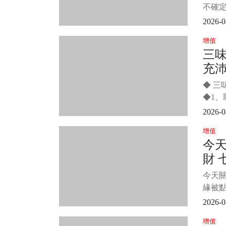
之所
這
不確
能挽救
2026-0
日在
增值
個驚
三
醫時
充沛
人發
免了一
歲像
◆ 
我們
◆1
號，
葯，每
2026-0
要一
增值
兒。 
今天
了，
財 
水當
一樣。
今天關
不濟
緣被點
日得
2026-0
接福
增值
明，