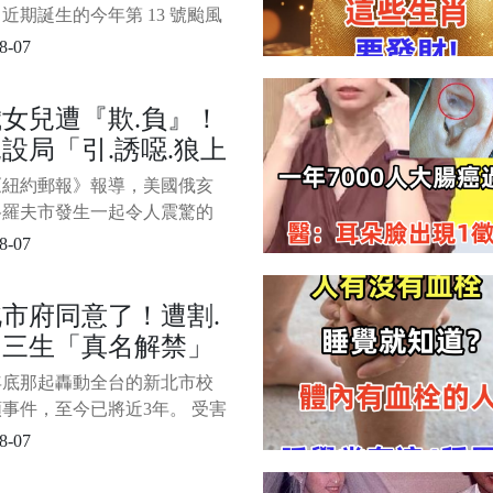
近期誕生的今年第 13 號颱風
豚」目前持續逼近台灣。 1/4
8-07
氣象署最新公布的「各主要城
島 120 小時颱風暴風侵襲機
歲女兒遭『欺.負』！
示， 未來 5 天北台灣與東北
設局「引.誘噁.狼上
區受暴風圈影響的可能性最
民眾需密切留意最
轟2槍.私刑報復
《紐約郵報》報導，美國俄亥
格羅夫市發生一起令人震驚的
 一名11歲女童在家中遭到侵
8-07
母親在孩子手機裡意外發現侵
後，案情才因此曝光。 影片
市府同意了！遭割.
示，女童遭到20歲男子岡薩
國三生「真名解禁」
犯，讓父母悲憤不已。 1/3
源：ETtod
因曝光 爸痛哭：不
3年底那起轟動全台的新北市校
是無名氏
事件，至今已將近3年。 受害
的雙親這段時間不停四處陳
8-07
就是希望社會不要只把孩子當
裡的匿名符號。 如今他們的