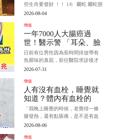
據
些生肖要發財 ！！ 1/6 屬蛇 屬蛇朋
友從此擺脫緊巴巴日子，下半年暗
2026-08-04
藏財氣全線爆發！過去沉潛累積的
增值
實力終於派上用場，眼光獨到一抓
一年7000人大腸癌過
就中大財，旁人看不懂的商機你隨
世！醫示警 「耳朵、臉
手就撿到金山！橫財一波接一波從
四面八方湧來，舊合作送上大分
出現1徵兆」趕快就醫
日前有位男性因為長時間排放帶有
紅，意外驚
魚腥味的臭屁，前往醫院求診後才
發現已經罹患大腸癌末期，醫生也
2026-07-31
呼籲民眾若察覺排便型態產生變
增值
化，應盡快前往醫療院所接受檢
人有沒有血栓，睡覺就
查。 1/6 中醫師吳宏乾在《健康
知道？體內有血栓的
2.0》節目中表示，藉由觀察反射區
域能夠掌握健康狀況，臉部與耳朵
人，睡覺常有這4種異常
「我晚上睡覺的時候，老覺得一條
的大腸反射區都能
腿發熱，還有點脹痛，是不是有血
栓啊？」 一位年近六十的計程車司
2026-08-06
機在體檢時問出了這句話。 很多人
增值
會覺得，血栓這種事，一定是和醫