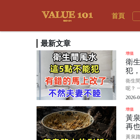
首頁
最新文章
增值
衛生
犯
不
衛生
呢？ 
問題。
2026-0
一見廁
增值
有些
黃
況且
再
的手段
房，
黃泉