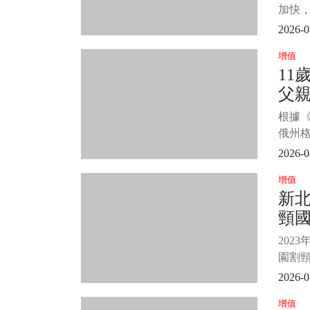
高...
加快，
「白海
2026-0
中央
增值
市及離
11
率」顯
父親
部地
高，
門」
根據
俄州
案件，
2026-0
害，
增值
犯影片
新北
內容顯
頸
雷斯侵
圖片來
原
202
再
園割頸
學生
2026-0
情，
增值
成新聞