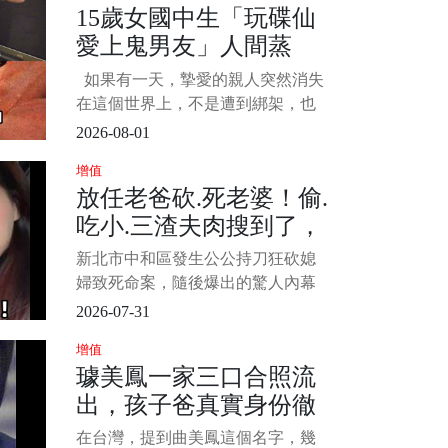
15歲女國中生「玩碟仙
還原案發當天公公如何點名要求姊
愛上鬼男友」人間蒸
姊親自來接小孩，質疑根本是精心
布局的奪命陷阱。 更令人不寒而慄
發！14年後「家屬收到
如果有一天，摯愛的親人突然消失
的是，檢警相驗後發現
150字書信」徹底崩潰
在這個世界上，不是遭到綁架，也
不是被歹徒害命，而是就這樣失蹤
2026-08-01
了，大家內心是會有多煎熬呢？ 日
增值
前在一個協尋網站中，一個女孩備
放任老爸砍.死老婆！偷.
受關注，她已經失蹤了14年，但是
吃小.三渣夫肉搜到了，
在各方調查下，卻始終沒有消息，
唯一的證物，又是遺留在書包中的
最新行蹤曝光
新北市中和區發生公公持刀狂砍媳
一封信，內容曝光，震驚當地人，
婦致死命案，隨後爆出的驚人內幕
徹底引爆全網怒火！不少民眾與死
2026-07-31
者親友紛紛指責， 1/4 這起悲劇的
增值
始作俑者正是死者長期在台中包養
璩美鳳一家三口合照流
小三的「無能丈夫」。 死者閨密出
出，孩子爸真實身份徹
面沉痛爆料，死者老公與原生家庭
關係不睦，
底瞞不住，萬萬沒想到
在台灣，提到曲美鳳這個名字，幾