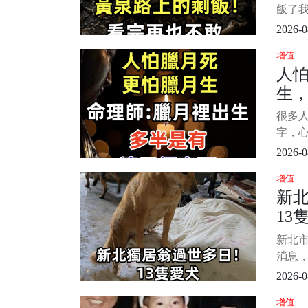
飯了我
圳認識
2026-0
常美麗
增值
她們
人
喝，點
生
天姐
珊痛
生
很多
個
字，
命，還
2026-0
臘月
增值
解？ 
新
層層
13
別著
的思
主
新北
身邊的
消息
然離
2026-0
警消
增值
感人卻