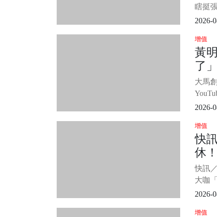
穆。
女
瞎挺
議，
2026-0
總裁
增值
目。 
黃
林伯
了」
演員
女，雙
後
大馬
位女
You
舅王
2026-0
訊息
增值
居察
快
已。 圖
休
據《E
透露
已
快訊
大咖「
傳來
2026-0
大師
增值
逝，享