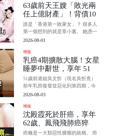
63歲前天王嫂「敗光兩
院有關，要麼是腦梗、要麼是肺栓
任上億財產」！背債10
塞，和日常生活沒什麼關係。 其
實，身體的信號，往往不是在醫
億「45歲復出拍海片」
誰是「香港第一敗家女」？ 很多人
院，而是在床上最容易被發現。
近況令人咋舌...
第一個想到的就是章小蕙。 她憑一
1/15
己之力讓兩任億萬富豪破產，自己
2026-08-01
也背上2.5億巨債（約新台幣10.3
增值
億）。 為了翻身，45歲的她不惜接
乳癌4期擴散大腦！女星
拍[大尺度]電影，轟動全城。 如今62
睡夢中辭世，享年 51
歲的她回看半生，坦言最後悔的就
是嫁給鍾鎮濤。 1/8
歲！2愛女悲慟送別...
51歲前港姐吳文忻（現名吳忻熹）
前年乳癌復發並惡化到第四期，今
家屬於她社群宣佈辭世噩耗：「致
2026-08-03
所有關心吳文忻的朋友，我們懷著
增值
悲痛和不捨的心情告訴大家，阿Nat
沈殿霞死於肝癌，享年
已於今早在醫院睡夢中安詳離世。
62歲、鳳飛飛肺癌猝
1/4 Natalie 是在星期日晚入院，在
最後的日子家人和最好的朋友
逝，享年60歲！「這10
癌癥是一大類惡性腫瘤的統稱。 癌