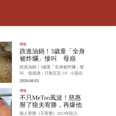
增值
跌進油鍋！3歲童「全身
被炸爛」慘叫 母崩
潰：只剩五官
跌進油鍋！3歲童「全身被炸爛」慘
叫 母崩潰：只剩五官 1/6 小孩在
玩耍時大人千萬要注意周遭環境安
2026-08-03
全，以免發生憾事。 中國一名3歲男
增值
童和小朋友追逐打鬧，結果不慎跌
不只MeToo風波！慈惠
進滾燙油鍋，男童送醫後全身65%的
掰了狼夫宥勝，再爆他
面積燒傷，媽媽看了崩潰喊「就像
被剝了皮的羔羊一樣」。
長年惡習...
藝人宥勝（王宥勝）2023年陷入