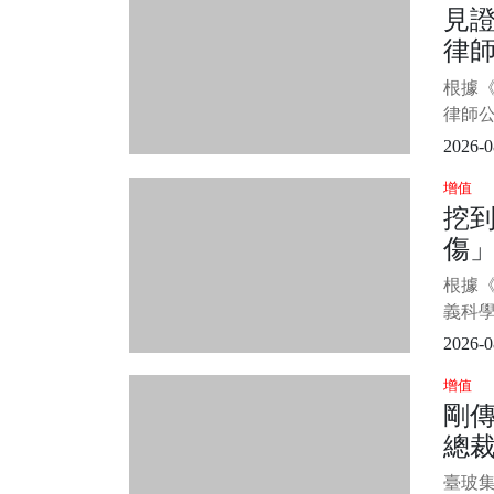
見
心願
律
式核
害學生
詐慈
根據《
堆
律師
密的
2026-0
人，策
增值
基金會
挖到
宗的
傷」
接觸
會證
時駐
根據
敬禮
布
義科
的話
區，
2026-0
特地邀
增值
祈願工
剛
設的
總裁
像依
供桌
女」
臺玻