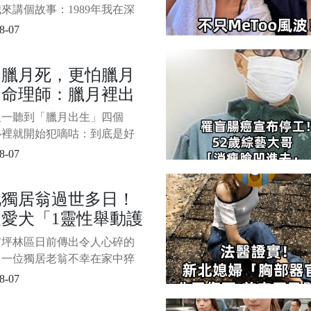
來講個故事：1989年我在深
李麗與李珊兩姐妹， 都是非
8-07
優秀且能幹的女孩子。 1/6
做生意發財後，天天大吃大
怕臘月死，更怕臘月
很多菜，就吃一點點。 有一
，命理師：臘月裡出
姐李麗因乳腺癌走了，妹妹李
不欲生，每天思念姐姐。
的人，多半是有這三
人一聽到「臘月出生」四個
來頭
心裡就開始犯嘀咕：到底是好
是苦命呢？ 老話總說「人怕
8-07
死，更怕臘月生」，怎麼理
今天我們就把臘月出生的命理
北獨居翁過世多日！
剖開，為你揭開背後的秘密！
隻愛犬「1靈性舉動護
急，聽完這篇你一定會有深刻
考，甚至可能對號入座，認出
」逼哭警消
市坪林區日前傳出令人心碎的
臘月出生之人。 1/7 &nb
，一位獨居老翁不幸在家中猝
世，直到里長發現異常報案，
8-07
人員破門而入時，才揭開這段
令人鼻酸的故事。 1/5 圖片