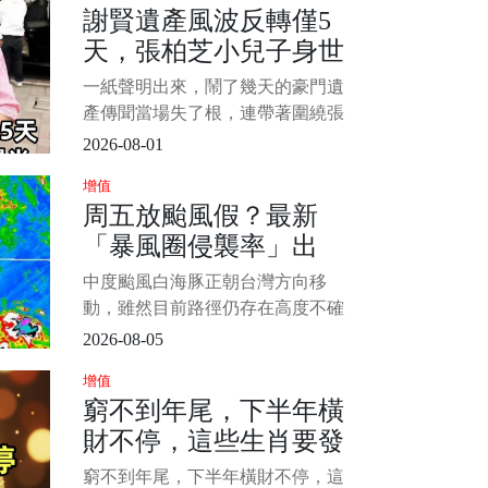
謝賢遺產風波反轉僅5
當慘慘慘慘死於樓梯間。 發後一度
天，張柏芝小兒子身世
傳出死者高度敏感器官遭割除離奇
消失，欠社會；然而法醫
曝光，是我們誤會了
一紙聲明出來，鬧了幾天的豪門遺
產傳聞當場失了根，連帶著圍繞張
柏芝小兒子的身世猜測，也被證明
2026-08-01
從一開始就跑偏了 謝賢離世後，網
增值
路上突然冒出一份說得極細的“遺囑
周五放颱風假？最新
內容”，其中最扎眼的說法，是大部
「暴風圈侵襲率」出
分資產留給了兩位長孫，剩下一部
分由謝霆鋒和謝婷婷分配
爐 北北基桃最高
中度颱風白海豚正朝台灣方向移
動，雖然目前路徑仍存在高度不確
定性，但北轉的幅度將直接決定對
2026-08-05
台灣的衝擊程度。 北部及東北部地
增值
區將面臨最直接的威脅，民眾最關
窮不到年尾，下半年橫
心的週五（7日）颱風假問題，氣象
財不停，這些生肖要發
署已發布最新暴風圈侵襲機率供參
考。 圖片來源：中央氣象局 1/4 根
財 ！！
窮不到年尾，下半年橫財不停，這