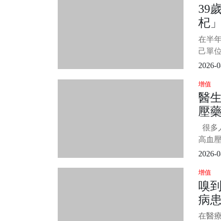
39
息，
杞
今年
彼得
檢
在半
己單
天抱著
2026-0
始，
增值
生了。
醫
裡說了
壓藥
的小
孕。 
了
很多
發現
高血
了，
2026-0
一名5
增值
烈的
嗅到
醫生
病
180
患了急
「整
在醫