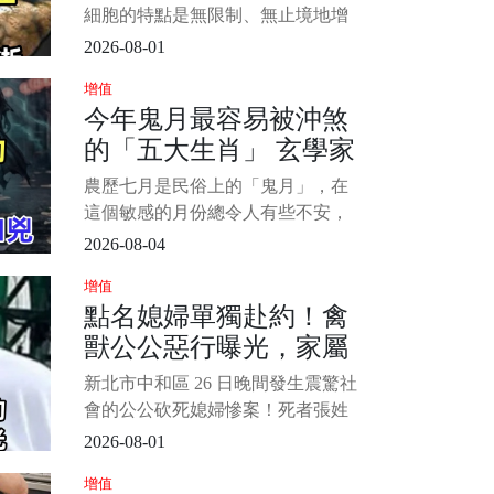
大食品」能不碰就不碰
細胞的特點是無限制、無止境地增
生，使患者體內的營養物質被大量
2026-08-01
消耗；癌細胞釋放出多種毒素，使
增值
人體產生一系列癥狀；癌細胞還可
今年鬼月最容易被沖煞
轉移到全身各處生長繁殖，導致人
的「五大生肖」 玄學家
體消瘦、無力、貧血、食欲不振、
發熱以及嚴重的臟器功能受損等
警告：小心「兇上加
農歷七月是民俗上的「鬼月」，在
等。 1/5 &nbs
兇」
這個敏感的月份總令人有些不安，
所以我們寧可信其有，遵從老祖宗
2026-08-04
的文化智慧避免一些行為，除了保
增值
平安之外，說不定還能帶來好運。
點名媳婦單獨赴約！禽
下面小編為大家盤點在鬼月容易被
獸公公惡行曝光，家屬
沖煞的生肖排行，趕緊來看看吧！
看看這裡面是否有你的生肖。 1/6
痛揭她生前被騷擾經
新北市中和區 26 日晚間發生震驚社
過...
會的公公砍死媳婦慘案！死者張姓
女店長獨自前往公婆住處接 4 歲女
2026-08-01
兒時，慘遭 66 歲張姓公公砍殺近百
增值
刀身亡。 死者弟弟獨家接受採訪，