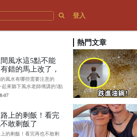
登入
熱門文章
間風水這5點不能
，有錯的馬上改了，
然夫妻不睦，永難富
間的風水有哪些需要注意的
一起來聽下風水老師傅講的5點
 1/4 1、忌沖床沖大門很多人
8-07
所沖門，就說要破財。 可是
人不但不破財，反而有桃花。
泉路上的剩飯！看完
破財只是一種表象而已，引發
也不敢剩飯了
不同而已。 比如廁所沖書
稱為穢氣
路上的剩飯！看完再也不敢剩