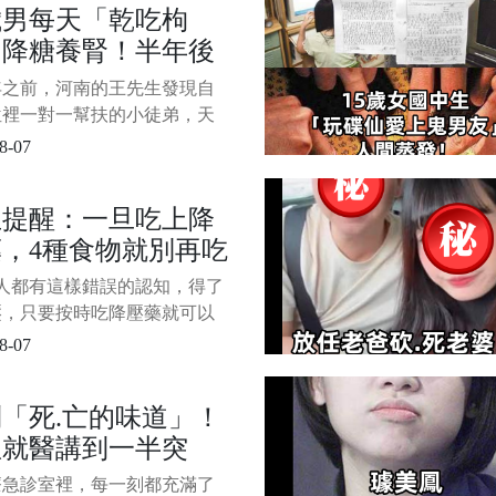
歲男每天「乾吃枸
由他的摯友鍾志光親自證實。
」降糖養腎！半年後
3月因突發中風而長期臥床的黎
，最終仍不敵
查「連醫生都傻住」
年之前，河南的王先生發現自
位裡一對一幫扶的小徒弟，天
個保溫杯喝枸杞泡水。 一開
8-07
大家笑著感嘆年輕人也開始養
 結果，小徒弟跑到王先生那
生提醒：一旦吃上降
自己的秘密。 原來，王先生
，4種食物就別再吃
徒弟結婚一年了，最近在備
老婆在網上搜備孕資料的時候
，再吃有心梗風險
人都有這樣錯誤的認知，得了
，枸杞可以提高精子質量。
壓，只要按時吃降壓藥就可以
其他的細節沒必要特別注意。
8-07
6歲的男性患者，深夜突然劇
胸痛，家人將患者送到醫院，
「死.亡的味道」！
一測血壓發現高達
患就醫講到一半突
/110mmHg，更糟糕的是，還罹
性心肌梗死， 毋庸置疑，他
個人發黑」猝.死，
療急診室裡，每一刻都充滿了