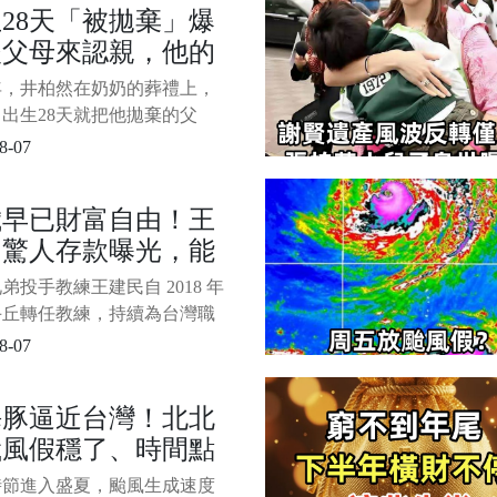
28天「被拋棄」爆
聯合新聞 當天是由坪林區粗
後父母來認親，他的
里長李志忠會同區公所人員通
。 救援隊伍進入屋內後發
定讓粉絲怒贊
7年，井柏然在奶奶的葬禮上，
出生28天就把他拋棄的父
他們低聲下氣地請求井柏然的
8-07
，但井柏然的選擇卻讓人淚流
 在娛樂圈混得風生水起的井
歲早已財富自由！王
，其實背後藏著一段讓人唏噓
民驚人存款曝光，能
。 出生沒多久就被父母扔下
，靠爺爺奶奶拉扯大，奶奶去
平還要當中信教練只
弟投手教練王建民自 2018 年
年，他們突然冒出來求原諒。
...
手丘轉任教練，持續為台灣職
境注入心力，並多次隨台灣隊
8-07
際賽事。 體育主播徐展元
）日分享前幾日在桃園球場與王
海豚逼近台灣！北北
面的對話， 1/4 透露現年 46
颱風假穩了、時間點
建民其實早在 10 年前就已實
富自由，之所以決
光，中南部難度很
時節進入盛夏，颱風生成速度