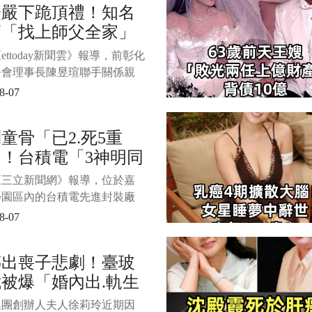
證嚴下跪頂禮！知名
終於達成，新北市政府昨日正
師「找上師父全家」
准，同意在公益目的下公開受
的真實姓名「楊承勳」。 1/3
濟10億 「睡黃金
ettoday新聞雲》報導，前彰化
」照片曝光
公會理事長陳昱瑄聯手關係親
「道德經老師」李世宗一家
8-07
劃了一場驚人騙局。 當慈濟
有意採購BNT疫苗時，李世
童骨「已2.死5重
大兒子李易儒以掮客身分主動
！台積電「3神明同
慈濟，陳昱瑄與李易儒初次拜
嚴法師時，立即使出佛教最高
駕」畫面曝光 急請
《三立新聞網》報導，位於嘉
「下跪頂禮」，透過精心設計
袋戲鎮壓
學園區內的台積電先進封裝廠
術，
今日適逢關聖帝君聖誕千秋，
8-07
請布袋戲團進場演出， 1/6
程平安順遂。 廠區內臨時搭
傳出喪子悲劇！臺玻
鐵皮屋神壇首度曝光，三尊神
被爆「婚內出.軌生
序為土地公、關公及地藏王，
擺滿祝賀壽塔，場面莊嚴肅
小.三竟是「八點檔
集團創辦人夫人徐莉玲近期因