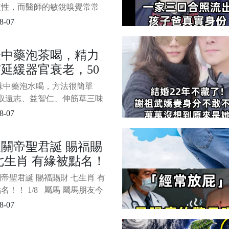
以會罹患心梗，與長
個預兆一定要注意！
定性，而醫師的敏銳嗅覺常常
生命。 急診科醫師魏智偉近
8-07
節目《醫師好辣》中分享了一
心動魄的案例，一名病患在就
味中藥泡茶喝，精力
突感不適，隨後竟當場「整個
延緩器官衰老，50
黑」猝死，所幸及時搶救才避
場悲劇。 這起事件再度提醒
30歲！現在喝剛好
三味中藥泡水喝，方法很簡單
，某些「不起眼」的身體訊
、取遠志、益智仁、伸筋草三味
可能
味5克泡水即可。 2、沖水后
8-07
次喝完再續水，不然會變味
當我們漸漸覺得精力不夠用
關帝聖君誕 賜福賜
那麼，就買來這三味中藥，泡
七生肖 有緣被點名！
茶喝，會很快覺得和以前大不
 遠志和益智仁治頭昏、精力
帝聖君誕 賜福賜財 七生肖 有
，伸
名！！ 1/8 屬馬 屬馬朋友今
關聖帝君親自點名，駿馬踏雲
8-07
財！往日仗義為人、行事光
今日終於蒙聖君垂憐護佑，所