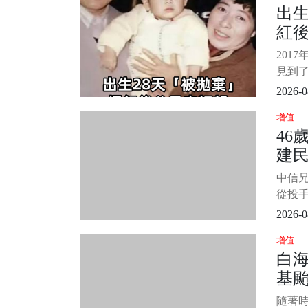
出生
來源：
紅
窟里
報此事
決
201
見到了
母，
2026-0
原諒
增值
滿面。
46
柏然
建
的往事
不管
躺
中信兄
世那
因4字
從投
棒環
2026-0
征戰國
增值
（4
白
建民見
基
歲的王
現財
曝
隨著