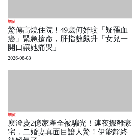
增值
驚傳高燒住院！49歲何妤玟「疑罹血
癌」緊急搶命，肝指數飆升「女兒一
開口讓她痛哭」
2026-08-08
增值
庾澄慶2億家產全被騙光！連夜搬離豪
宅，二婚妻真面目讓人驚！伊能靜終