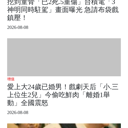
挖到童骨「已2死.5重傷」台積電「3
神明同時駐駕」畫面曝光 急請布袋戲
鎮壓！
2026-08-08
增值
愛上大24歲已婚男！戲劇天后「小.三
上位生2兒」今偷吃鮮肉「離婚1舉
動」全國震怒
2026-08-08