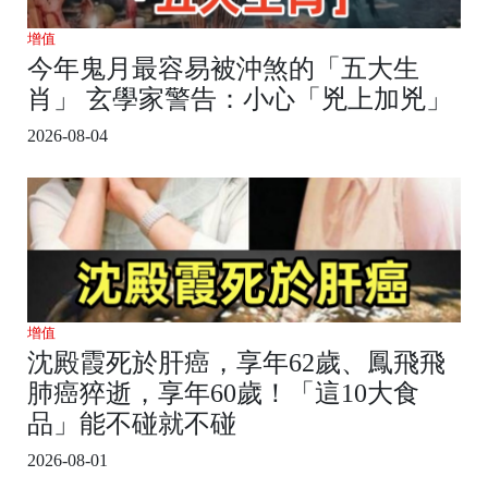
增值
今年鬼月最容易被沖煞的「五大生
肖」 玄學家警告：小心「兇上加兇」
2026-08-04
增值
沈殿霞死於肝癌，享年62歲、鳳飛飛
肺癌猝逝，享年60歲！「這10大食
品」能不碰就不碰
2026-08-01