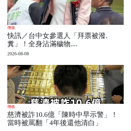
增值
快訊／台中女參選人「拜票被潑.
糞」！全身沾滿穢物....
2026-08-08
增值
慈濟被詐10.6億「陳時中早示警」！
當時被罵翻「4年後還他清白」