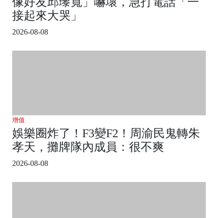
像好友邱瓈寬」嚇壞，急打電話「一
接起來大哭」
2026-08-08
增值
娛樂圈炸了！F3變F2！周渝民鬼轉朱
孝天，攤牌隊內成員：很不爽
2026-08-08