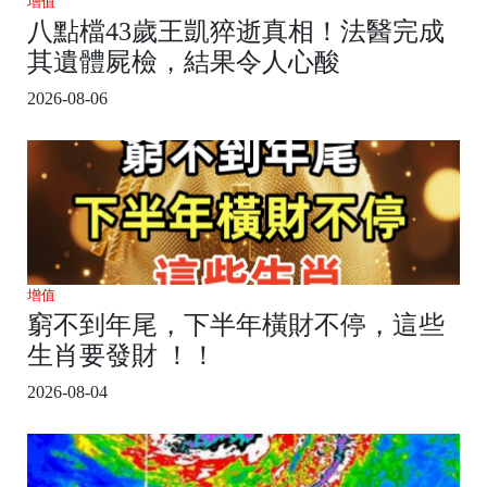
增值
八點檔43歲王凱猝逝真相！法醫完成
其遺體屍檢，結果令人心酸
2026-08-06
增值
窮不到年尾，下半年橫財不停，這些
生肖要發財 ！！
2026-08-04