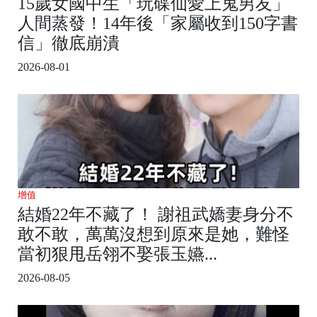
15歲女國中生「玩碟仙愛上鬼男友」
人間蒸發！14年後「家屬收到150字書
信」徹底崩潰
2026-08-01
增值
結婚22年不藏了！ 謝祖武嬌妻身分不
敢不敢，萬萬沒想到原來是她，難怪
當初狠甩岳翎不娶張玉嬿...
2026-08-05