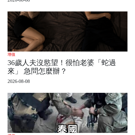
增值
36歲人夫沒慾望！很怕老婆「蛇過
來」 急問怎麼辦？
2026-08-08