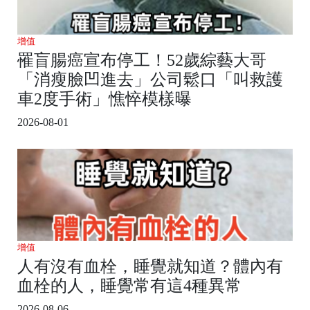
增值
罹盲腸癌宣布停工！52歲綜藝大哥
「消瘦臉凹進去」公司鬆口「叫救護
車2度手術」憔悴模樣曝
2026-08-01
增值
人有沒有血栓，睡覺就知道？體內有
血栓的人，睡覺常有這4種異常
2026-08-06