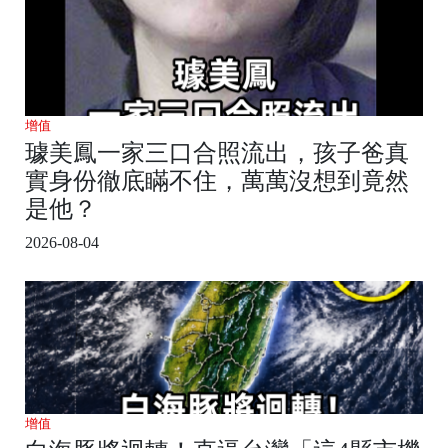
增值
璩美鳳一家三口合照流出，孩子爸真
實身份徹底瞞不住，萬萬沒想到竟然
是他？
2026-08-04
增值