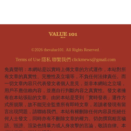
©2026 thevalue101. All Rights Reserved.
Terms of Use
隱私
聯繫我們
clickrnews@gmail.com
免責聲明：本網站是以實時上傳文章的方式運作，本站對所
有文章的真實性、完整性及立場等，不負任何法律責任。而
一切文章內容只代表發文者個人意見，並非本網站之立場，
用戶不應信賴內容，並應自行判斷內容之真實性。發文者擁
有在本站張貼的文章。由於本站是受到「實時發表」運作方
式所規限，故不能完全監查所有即時文章，若讀者發現有留
言出現問題，請聯絡我們。本站有權刪除任何內容及拒絕任
何人士發文，同時亦有不刪除文章的權力。切勿撰寫粗言穢
語、毀謗、渲染色情暴力或人身攻擊的言論，敬請自律。本