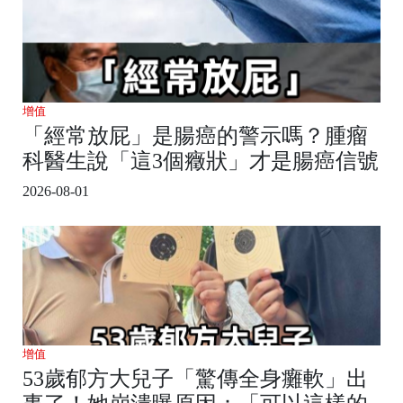
增值
「經常放屁」是腸癌的警示嗎？腫瘤
科醫生說「這3個癥狀」才是腸癌信號
2026-08-01
增值
53歲郁方大兒子「驚傳全身癱軟」出