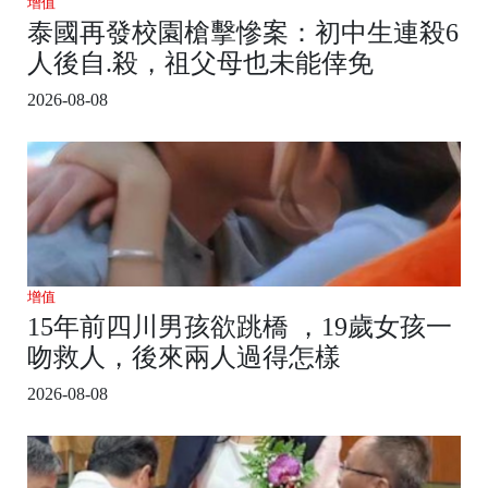
增值
泰國再發校園槍擊慘案：初中生連殺6
人後自.殺，祖父母也未能倖免
2026-08-08
增值
15年前四川男孩欲跳橋 ，19歲女孩一
吻救人，後來兩人過得怎樣
2026-08-08