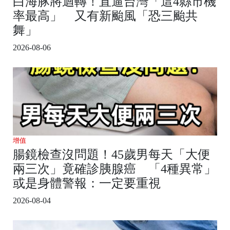
白海豚將迴轉！直逼台灣「這4縣市機
率最高」 又有新颱風「恐三颱共
舞」
2026-08-06
增值
腸鏡檢查沒問題！45歲男每天「大便
兩三次」竟確診胰腺癌 「4種異常」
或是身體警報：一定要重視
2026-08-04