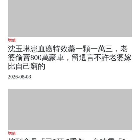
增值
沈玉琳患血癌特效藥一顆一萬三，老
婆偷賣800萬豪車，留遺言不許老婆嫁
比自己窮的
2026-08-08
增值