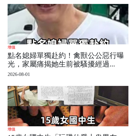
增值
點名媳婦單獨赴約！禽獸公公惡行曝
光，家屬痛揭她生前被騷擾經過...
2026-08-01
增值