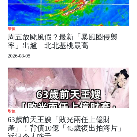
增值
周五放颱風假？最新「暴風圈侵襲
率」出爐 北北基桃最高
2026-08-05
增值
63歲前天王嫂「敗光兩任上億財
產」！背債10億「45歲復出拍海片」
近況令人咋舌...