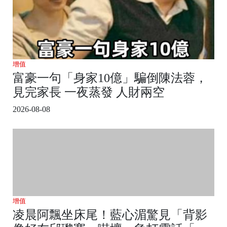
增值
富豪一句「身家10億」騙倒陳法蓉，
見完家長 一夜蒸發 人財兩空
2026-08-08
增值
凌晨阿飄坐床尾！藍心湄驚見「背影