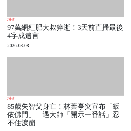
增值
97萬網紅肥大叔猝逝！3天前直播最後
4字成遺言
2026-08-08
增值
85歲失智父身亡！林葉亭突宣布「皈
依佛門」 遇大師「開示一番話」忍
不住淚崩