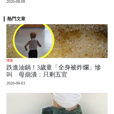
2026-08-08
熱門文章
增值
跌進油鍋！3歲童「全身被炸爛」慘
叫 母崩潰：只剩五官
2026-08-03