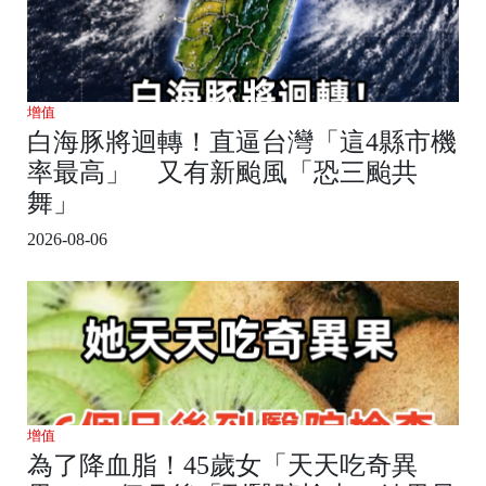
增值
白海豚將迴轉！直逼台灣「這4縣市機
率最高」 又有新颱風「恐三颱共
舞」
2026-08-06
增值
為了降血脂！45歲女「天天吃奇異