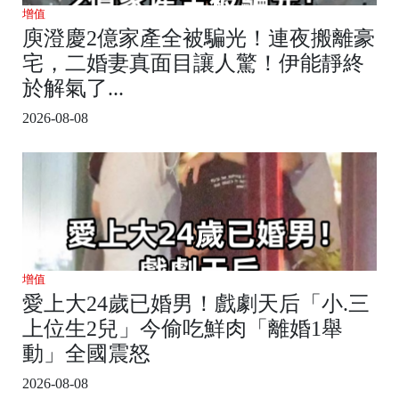
增值
庾澄慶2億家產全被騙光！連夜搬離豪
宅，二婚妻真面目讓人驚！伊能靜終
於解氣了...
2026-08-08
增值
愛上大24歲已婚男！戲劇天后「小.三
上位生2兒」今偷吃鮮肉「離婚1舉
動」全國震怒
2026-08-08