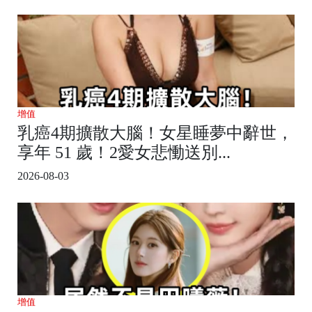
增值
乳癌4期擴散大腦！女星睡夢中辭世，
享年 51 歲！2愛女悲慟送別...
2026-08-03
增值