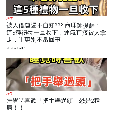
增值
被人借運還不自知??? 命理師提醒：
這5種禮物一旦收下，運氣直接被人拿
走，千萬別不當回事
2026-08-07
增值
睡覺時喜歡「把手舉過頭」恐是2種
病！！