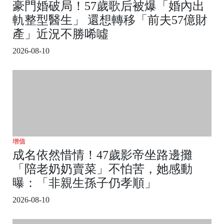
豪門婚破局！57歲歌后被爆「婚內出
軌整型醫生」 還想轉移「前夫57億財
產」近況不勝唏噓
2026-08-10
增值
成名依然惜情！47歲影帝坐路邊攤
「陪老奶奶賣菜」不怕苦，她感動
曝：「非親生孫子仍孝順」
2026-08-10