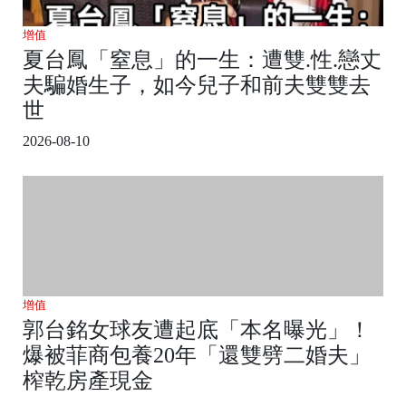
增值
夏台鳳「窒息」的一生：遭雙.性.戀丈
夫騙婚生子，如今兒子和前夫雙雙去
世
2026-08-10
增值
郭台銘女球友遭起底「本名曝光」！
爆被菲商包養20年「還雙劈二婚夫」
榨乾房產現金