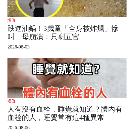
增值
跌進油鍋！3歲童「全身被炸爛」慘
叫 母崩潰：只剩五官
2026-08-03
增值
人有沒有血栓，睡覺就知道？體內有
血栓的人，睡覺常有這4種異常
2026-08-06