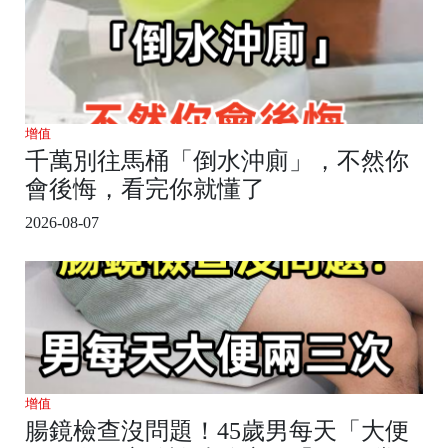
增值
千萬別往馬桶「倒水沖廁」，不然你
會後悔，看完你就懂了
2026-08-07
增值
腸鏡檢查沒問題！45歲男每天「大便