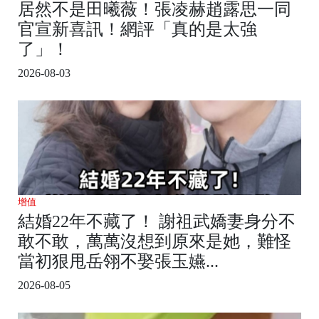
居然不是田曦薇！張凌赫趙露思一同
官宣新喜訊！網評「真的是太強
了」！
2026-08-03
增值
結婚22年不藏了！ 謝祖武嬌妻身分不
敢不敢，萬萬沒想到原來是她，難怪
當初狠甩岳翎不娶張玉嬿...
2026-08-05