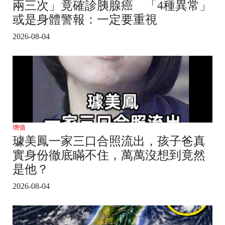
兩三次」竟確診胰腺癌 「4種異常」
或是身體警報：一定要重視
2026-08-04
增值
璩美鳳一家三口合照流出，孩子爸真
實身份徹底瞞不住，萬萬沒想到竟然
是他？
2026-08-04