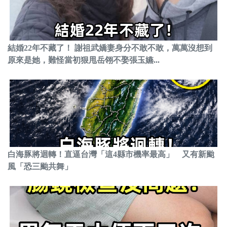
結婚22年不藏了！ 謝祖武嬌妻身分不敢不敢，萬萬沒想到
原來是她，難怪當初狠甩岳翎不娶張玉嬿...
白海豚將迴轉！直逼台灣「這4縣市機率最高」 又有新颱
風「恐三颱共舞」