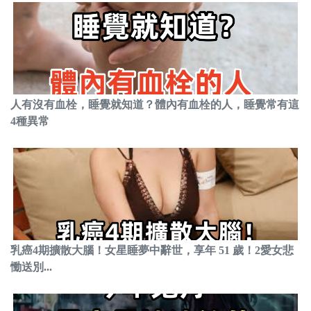
人有沒有血栓，睡覺就知道？體內有血栓的人，睡覺常有這
4種異常
乳癌4期擴散大腦！女星睡夢中辭世，享年 51 歲！2愛女悲
慟送別...