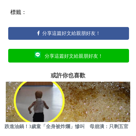
標籤：
分享這篇好文給親朋好友！
分享這篇好文給親朋好友！
或許你也喜歡
跌進油鍋！3歲童「全身被炸爛」慘叫 母崩潰：只剩五官