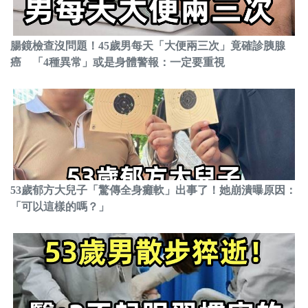
腸鏡檢查沒問題！45歲男每天「大便兩三次」竟確診胰腺
癌 「4種異常」或是身體警報：一定要重視
53歲郁方大兒子「驚傳全身癱軟」出事了！她崩潰曝原因：
「可以這樣的嗎？」