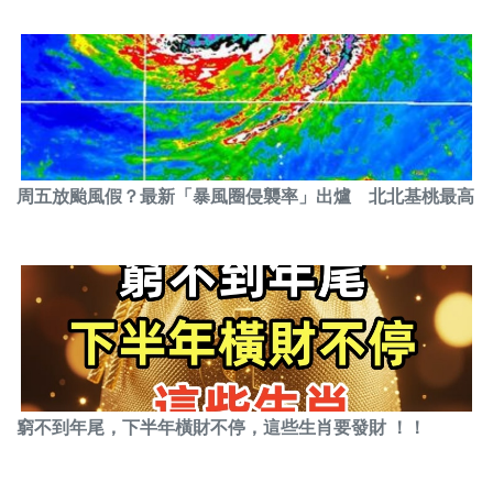
周五放颱風假？最新「暴風圈侵襲率」出爐 北北基桃最高
窮不到年尾，下半年橫財不停，這些生肖要發財 ！！