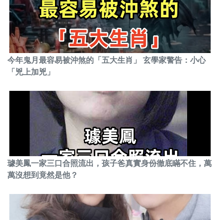
今年鬼月最容易被沖煞的「五大生肖」 玄學家警告：小心
「兇上加兇」
璩美鳳一家三口合照流出，孩子爸真實身份徹底瞞不住，萬
萬沒想到竟然是他？