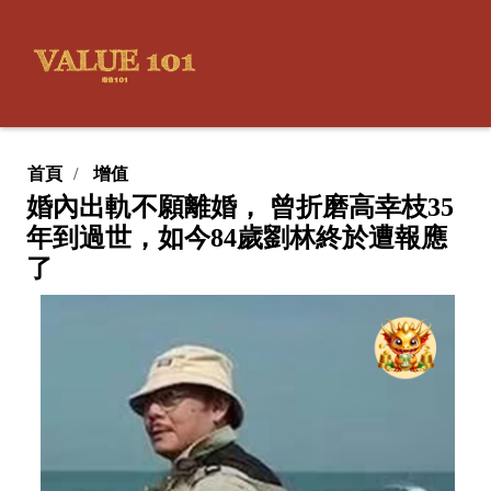
首頁
增值
婚內出軌不願離婚， 曾折磨高幸枝35
年到過世，如今84歲劉林終於遭報應
了