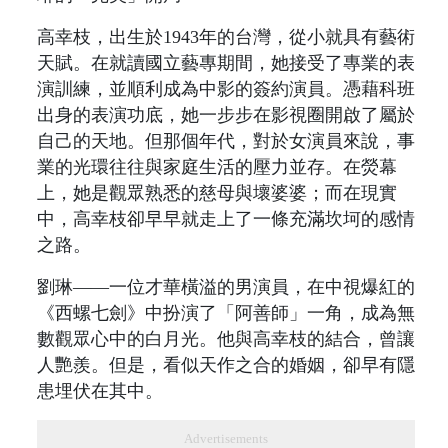
高幸枝，出生於1943年的台灣，從小就具有藝術
天賦。在就讀國立藝專期間，她接受了專業的表
演訓練，並順利成為中影的簽約演員。憑藉科班
出身的表演功底，她一步步在影視圈開啟了屬於
自己的天地。但那個年代，對於女演員來說，事
業的光環往往與家庭生活的壓力並存。在熒幕
上，她是觀眾熟悉的慈母與壞婆婆；而在現實
中，高幸枝卻早早就走上了一條充滿坎坷的感情
之路。
劉琳——一位才華橫溢的男演員，在中視爆紅的
《西螺七劍》中扮演了「阿善師」一角，成為無
數觀眾心中的白月光。他與高幸枝的結合，曾讓
人艷羨。但是，看似天作之合的婚姻，卻早有隱
患埋伏在其中。
Advertisements