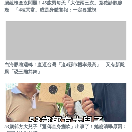
腸鏡檢查沒問題！45歲男每天「大便兩三次」竟確診胰腺
癌 「4種異常」或是身體警報：一定要重視
白海豚將迴轉！直逼台灣「這4縣市機率最高」 又有新颱
風「恐三颱共舞」
53歲郁方大兒子「驚傳全身癱軟」出事了！她崩潰曝原因：