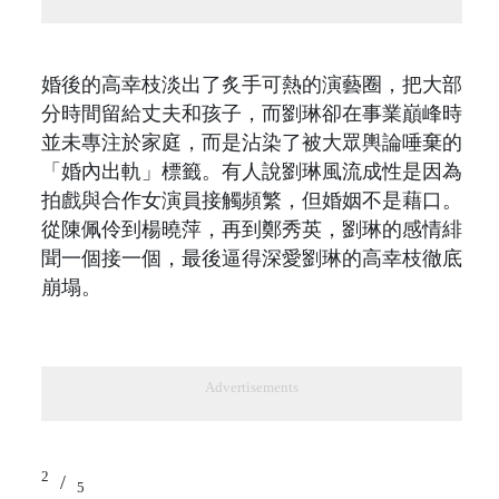
婚後的高幸枝淡出了炙手可熱的演藝圈，把大部
分時間留給丈夫和孩子，而劉琳卻在事業巔峰時
並未專注於家庭，而是沾染了被大眾輿論唾棄的
「婚內出軌」標籤。有人說劉琳風流成性是因為
拍戲與合作女演員接觸頻繁，但婚姻不是藉口。
從陳佩伶到楊曉萍，再到鄭秀英，劉琳的感情緋
聞一個接一個，最後逼得深愛劉琳的高幸枝徹底
崩塌。
Advertisements
2
/
5