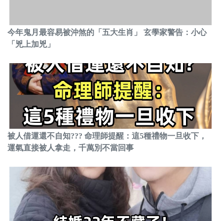
今年鬼月最容易被沖煞的「五大生肖」 玄學家警告：小心
「兇上加兇」
被人借運還不自知??? 命理師提醒：這5種禮物一旦收下，
運氣直接被人拿走，千萬別不當回事