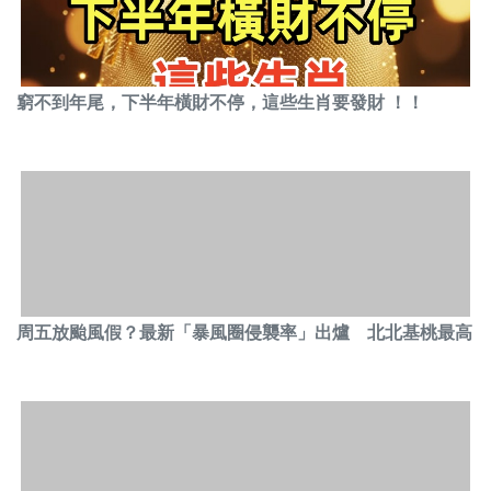
窮不到年尾，下半年橫財不停，這些生肖要發財 ！！
周五放颱風假？最新「暴風圈侵襲率」出爐 北北基桃最高