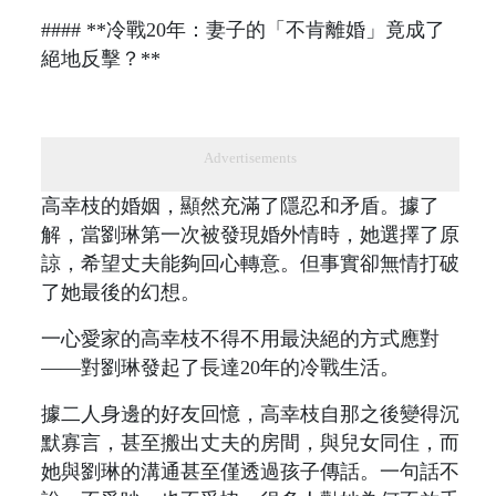
#### **冷戰20年：妻子的「不肯離婚」竟成了
絕地反擊？**
Advertisements
高幸枝的婚姻，顯然充滿了隱忍和矛盾。據了
解，當劉琳第一次被發現婚外情時，她選擇了原
諒，希望丈夫能夠回心轉意。但事實卻無情打破
了她最後的幻想。
一心愛家的高幸枝不得不用最決絕的方式應對
——對劉琳發起了長達20年的冷戰生活。
據二人身邊的好友回憶，高幸枝自那之後變得沉
默寡言，甚至搬出丈夫的房間，與兒女同住，而
她與劉琳的溝通甚至僅透過孩子傳話。一句話不