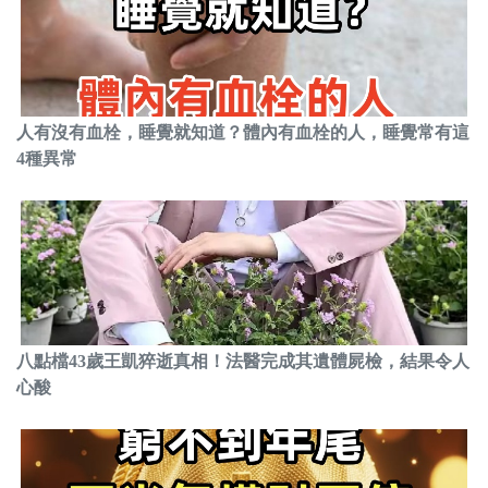
人有沒有血栓，睡覺就知道？體內有血栓的人，睡覺常有這
4種異常
八點檔43歲王凱猝逝真相！法醫完成其遺體屍檢，結果令人
心酸