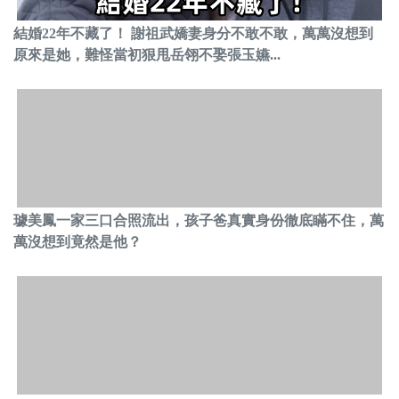
結婚22年不藏了！ 謝祖武嬌妻身分不敢不敢，萬萬沒想到
原來是她，難怪當初狠甩岳翎不娶張玉嬿...
璩美鳳一家三口合照流出，孩子爸真實身份徹底瞞不住，萬
萬沒想到竟然是他？