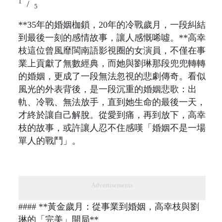
1
/
5
**35年的婚姻枷鎖，20年的冷戰歲月，一段糾結
到最後一刻的感情故事，讓人感慨唏噓。**高幸
枝這位曾風靡閩南語影視圈的女演員，不僅在事
業上貢獻了無數經典，而她與劉琳那段兜兜轉轉
的婚姻，更成了一段無法忽視的悲劇傳奇。看似
風光的外表背後，是一段沉重的婚姻悲歌：出
軌、冷戰、無法放手，直到她生命的最後一天，
才終於讓自己解脫。從愛到痛，再到放下，高幸
枝的故事，或許讓人忍不住感嘆「婚姻不是一場
單人的戰鬥」。
Advertisements
#### **黃金歲月：從事業到婚姻，高幸枝與劉
琳的「完美」開局**