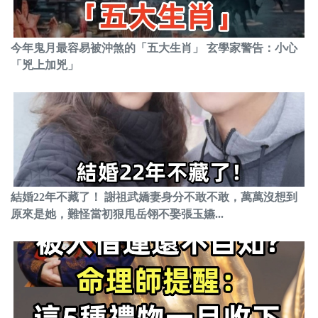
今年鬼月最容易被沖煞的「五大生肖」 玄學家警告：小心
「兇上加兇」
結婚22年不藏了！ 謝祖武嬌妻身分不敢不敢，萬萬沒想到
原來是她，難怪當初狠甩岳翎不娶張玉嬿...