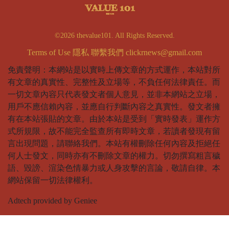
©2026 thevalue101. All Rights Reserved.
Terms of Use
隱私
聯繫我們
clickrnews@gmail.com
免責聲明：本網站是以實時上傳文章的方式運作，本站對所
有文章的真實性、完整性及立場等，不負任何法律責任。而
一切文章內容只代表發文者個人意見，並非本網站之立場，
用戶不應信賴內容，並應自行判斷內容之真實性。發文者擁
有在本站張貼的文章。由於本站是受到「實時發表」運作方
式所規限，故不能完全監查所有即時文章，若讀者發現有留
言出現問題，請聯絡我們。本站有權刪除任何內容及拒絕任
何人士發文，同時亦有不刪除文章的權力。切勿撰寫粗言穢
語、毀謗、渲染色情暴力或人身攻擊的言論，敬請自律。本
網站保留一切法律權利。
Adtech provided by Geniee