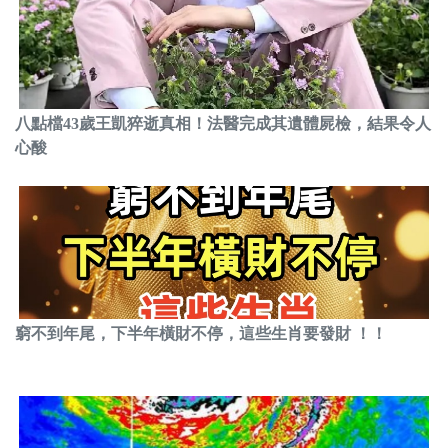
八點檔43歲王凱猝逝真相！法醫完成其遺體屍檢，結果令人
心酸
窮不到年尾，下半年橫財不停，這些生肖要發財 ！！