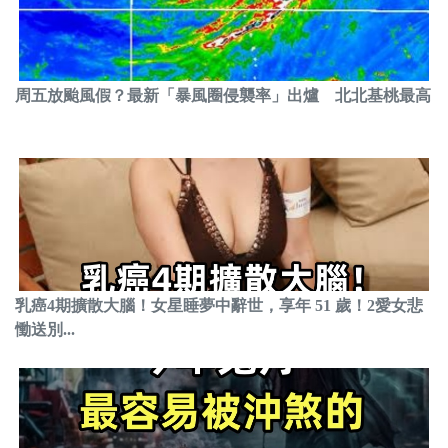
周五放颱風假？最新「暴風圈侵襲率」出爐 北北基桃最高
乳癌4期擴散大腦！女星睡夢中辭世，享年 51 歲！2愛女悲
慟送別...