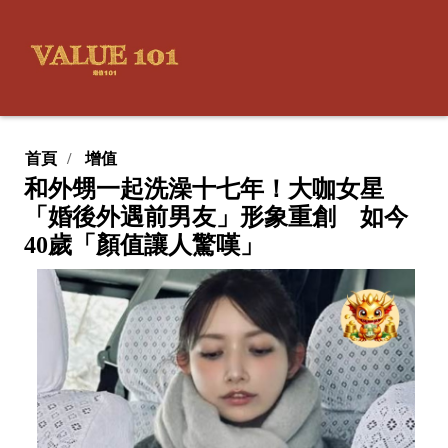
首頁
增值
和外甥一起洗澡十七年！大咖女星
「婚後外遇前男友」形象重創 如今
40歲「顏值讓人驚嘆」