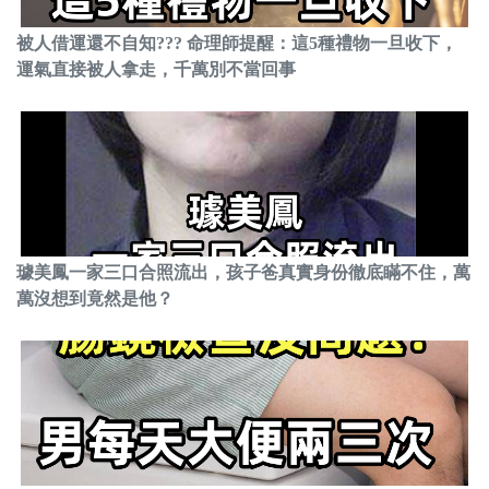
被人借運還不自知??? 命理師提醒：這5種禮物一旦收下，
運氣直接被人拿走，千萬別不當回事
璩美鳳一家三口合照流出，孩子爸真實身份徹底瞞不住，萬
萬沒想到竟然是他？