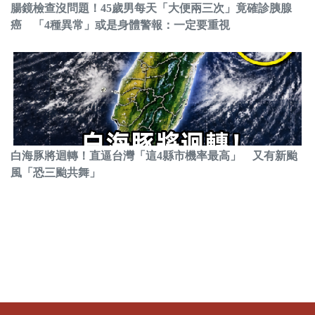
腸鏡檢查沒問題！45歲男每天「大便兩三次」竟確診胰腺
癌 「4種異常」或是身體警報：一定要重視
白海豚將迴轉！直逼台灣「這4縣市機率最高」 又有新颱
風「恐三颱共舞」