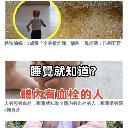
跌進油鍋！3歲童「全身被炸爛」慘叫 母崩潰：只剩五官
人有沒有血栓，睡覺就知道？體內有血栓的人，睡覺常有這
4種異常