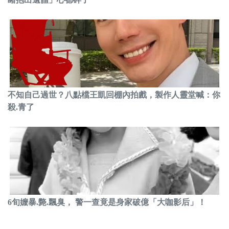
不知自己過世？八點檔王凱回棚內拍戲，製作人靈堂喊：你
殺.青了
6旬嬤暴.斃.飄臭， 警一查竟是身家破億「大咖影后」！