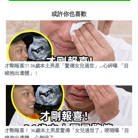
或許你也喜歡
才剛報喜!!! 36歲本土男星「驚傳女兒過世」...心碎曝 「目
睹抱出遺體」 !
才剛報喜！ 36歲本土男星驚傳「女兒過世了」哽咽曝「目
睹抱出遺體」心都碎了