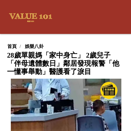
首頁
娛樂八卦
28歲單親媽「家中身亡」 2歲兒子
「伴母遺體數日」鄰居發現報警「他
一懂事舉動」醫護看了淚目