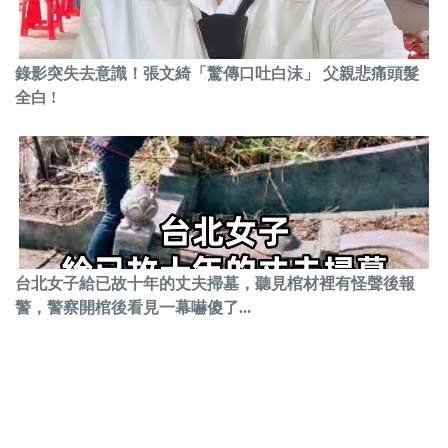
錄影突失去意識！張文綺「驚傳口吐白沫」 父親悲痛頭髮
全白 !
台北女子給已故十年的丈夫掃墓，聽見棺材裡有怪聲後報
警，警察開棺後看見一幕嚇傻了...