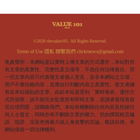
©2026 thevalue101. All Rights Reserved.
Terms of Use
隱私
聯繫我們
clickrnews@gmail.com
免責聲明：本網站是以實時上傳文章的方式運作，本站對所
有文章的真實性、完整性及立場等，不負任何法律責任。而
一切文章內容只代表發文者個人意見，並非本網站之立場，
用戶不應信賴內容，並應自行判斷內容之真實性。發文者擁
有在本站張貼的文章。由於本站是受到「實時發表」運作方
式所規限，故不能完全監查所有即時文章，若讀者發現有留
言出現問題，請聯絡我們。本站有權刪除任何內容及拒絕任
何人士發文，同時亦有不刪除文章的權力。切勿撰寫粗言穢
語、毀謗、渲染色情暴力或人身攻擊的言論，敬請自律。本
網站保留一切法律權利。