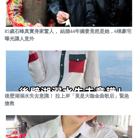
85歲石峰真實身家驚人， 結婚44年嬌妻竟然是她，6棟豪宅
曝光讓人意外
後壁湖溺水失去意識！ 拉上岸「竟是大咖金曲歌后」緊急
搶救