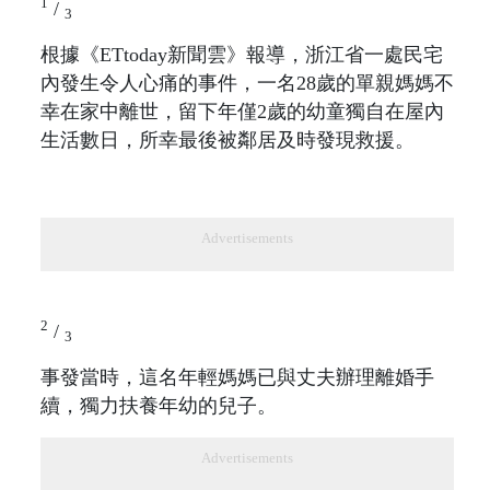
1
/
3
根據《ETtoday新聞雲》報導，浙江省一處民宅
內發生令人心痛的事件，一名28歲的單親媽媽不
幸在家中離世，留下年僅2歲的幼童獨自在屋內
生活數日，所幸最後被鄰居及時發現救援。
Advertisements
2
/
3
事發當時，這名年輕媽媽已與丈夫辦理離婚手
續，獨力扶養年幼的兒子。
Advertisements