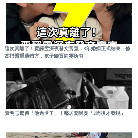
這次真離了！賈靜雯深夜發文官宣，8年婚姻正式結束，修
杰楷嚴重過錯方，孩子歸賈靜雯所有！
黃明志驚傳「他過世了」！鄰居聞異臭「2周後才發現」