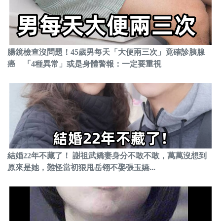
腸鏡檢查沒問題！45歲男每天「大便兩三次」竟確診胰腺
癌 「4種異常」或是身體警報：一定要重視
結婚22年不藏了！ 謝祖武嬌妻身分不敢不敢，萬萬沒想到
原來是她，難怪當初狠甩岳翎不娶張玉嬿...