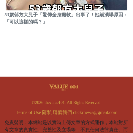
53歲郁方大兒子「驚傳全身癱軟」出事了！她崩潰曝原因：
「可以這樣的嗎？」
©2026 thevalue101. All Rights Reserved.
Terms of Use
隱私
聯繫我們
clickrnews@gmail.com
免責聲明：本網站是以實時上傳文章的方式運作，本站對所
有文章的真實性、完整性及立場等，不負任何法律責任。而