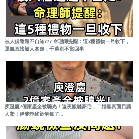
被人借運還不自知??? 命理師提醒：這5種禮物一旦收下，
運氣直接被人拿走，千萬別不當回事
庾澄慶2億家產全被騙光！連夜搬離豪宅，二婚妻真面目讓
人驚！伊能靜終於解氣了...