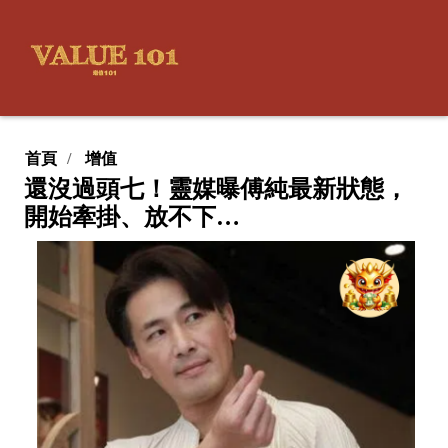
首頁
增值
還沒過頭七！靈媒曝傅純最新狀態，
開始牽掛、放不下…