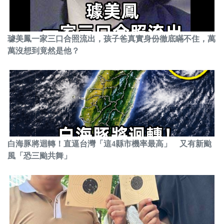
璩美鳳一家三口合照流出，孩子爸真實身份徹底瞞不住，萬
萬沒想到竟然是他？
白海豚將迴轉！直逼台灣「這4縣市機率最高」 又有新颱
風「恐三颱共舞」