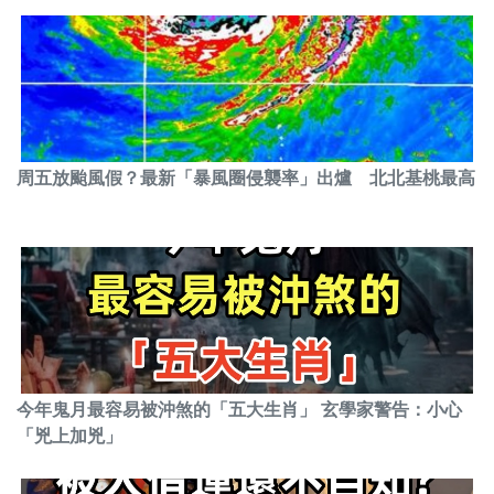
周五放颱風假？最新「暴風圈侵襲率」出爐 北北基桃最高
今年鬼月最容易被沖煞的「五大生肖」 玄學家警告：小心
「兇上加兇」