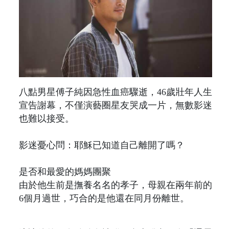
八點男星傅子純因急性血癌驟逝，46歲壯年人生
宣告謝幕，不僅演藝圈星友哭成一片，無數影迷
也難以接受。
影迷憂心問：耶穌已知道自己離開了嗎？
是否和最愛的媽媽團聚
由於他生前是撫養名名的孝子，母親在兩年前的
6個月過世，巧合的是他還在同月份離世。