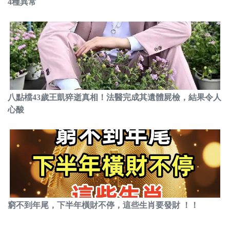
4種異常
八點檔43歲王凱猝逝真相！法醫完成其遺體屍檢，結果令人
心酸
窮不到年尾，下半年橫財不停，這些生肖要發財 ！！