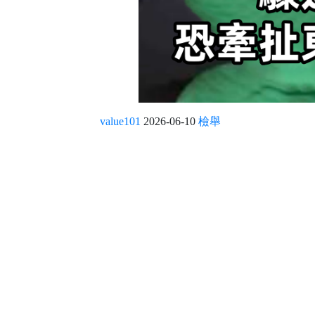
value101
2026-06-10
檢舉