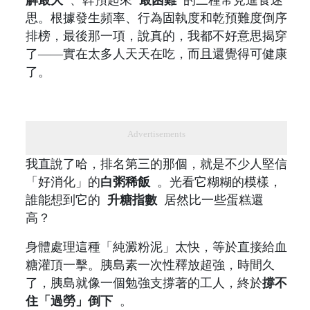
思。根據發生頻率、行為固執度和乾預難度倒序
排榜，最後那一項，說真的，我都不好意思揭穿
了——實在太多人天天在吃，而且還覺得可健康
了。
Advertisements
我直說了哈，排名第三的那個，就是不少人堅信
「好消化」的
白粥稀飯
。光看它糊糊的模樣，
誰能想到它的
升糖指數
居然比一些蛋糕還
高？
身體處理這種「純澱粉泥」太快，等於直接給血
糖灌頂一擊。胰島素一次性釋放超強，時間久
了，胰島就像一個勉強支撐著的工人，終於
撐不
住「過勞」倒下
。