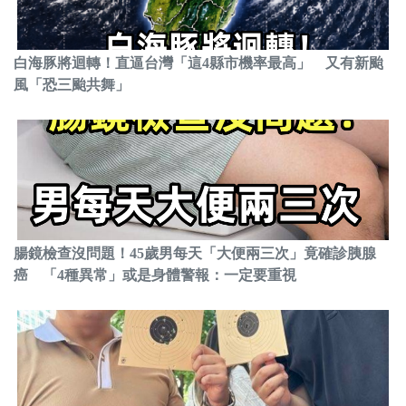
白海豚將迴轉！直逼台灣「這4縣市機率最高」 又有新颱
風「恐三颱共舞」
腸鏡檢查沒問題！45歲男每天「大便兩三次」竟確診胰腺
癌 「4種異常」或是身體警報：一定要重視