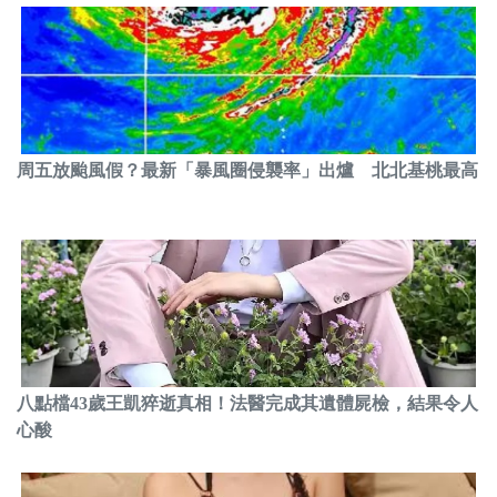
周五放颱風假？最新「暴風圈侵襲率」出爐 北北基桃最高
八點檔43歲王凱猝逝真相！法醫完成其遺體屍檢，結果令人
心酸