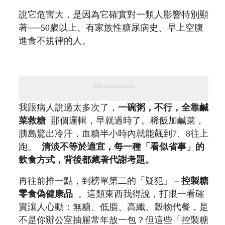
說它危害大，是因為它確實對一類人影響特別顯
著──50歲以上、有家族性糖尿病史、早上空腹
進食不規律的人。
Advertisements
我跟病人說過太多次了，
一碗粥，不行，全靠鹹
菜救糖
那個邏輯，早就過時了。稀飯加鹹菜，
胰島驚出冷汗，血糖半小時內就能飆到7、8往上
跑。
清淡不等於適宜，每一種「看似省事」的
飲食方式，背後都藏著代謝考題。
再往前推一點，到榜單第二的「疑犯」－
控製糖
零食偽健康品
。這類東西我得說，打眼一看確
實讓人心動：無糖、低脂、高纖、穀物代餐，是
不是你辦公室抽屜常年放一包？但這些「控製糖