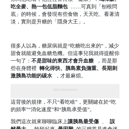
吃全​​麥、熱一包低脂麵包
……可真到「刨根問
底」的時候，會發現有些食物，天天吃、看著清
淡，實則是升糖的「隱身大王」。
很多人以為，糖尿病就是“吃糖吃出來的”，減少
甜食就能避免血糖危機。但這事兒我就得提醒你
一句了：
不是甜味的東西才會升血糖
，而是那
些在身體裡
轉化得快、胰島素負擔重、長期刺
激胰島功能的碳水
，才最麻煩。
Advertisements
這背後的規律，不只“看吃啥”，更關鍵在於“吃
的頻率”“消化速度”和“胰島承受值”。
我們這次就來聊聊臨床上
讓胰島最受傷
、
誤
解最大
、幹預起來
最困難
的三種常見進食迷