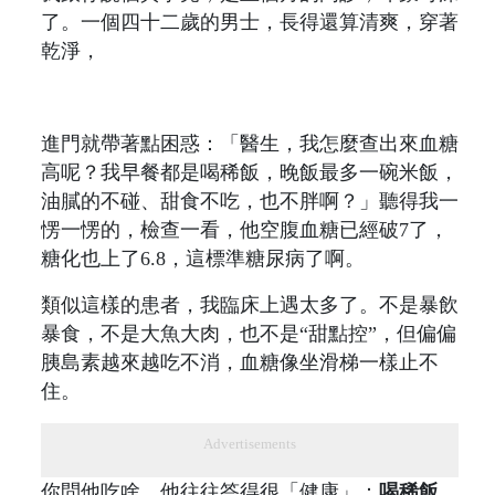
了。一個四十二歲的男士，長得還算清爽，穿著
乾淨，
進門就帶著點困惑：「醫生，我怎麼查出來血糖
高呢？我早餐都是喝稀飯，晚飯最多一碗米飯，
油膩的不碰、甜食不吃，也不胖啊？」聽得我一
愣一愣的，檢查一看，他空腹血糖已經破7了，
糖化也上了6.8，這標準糖尿病了啊。
類似這樣的患者，我臨床上遇太多了。不是暴飲
暴食，不是大魚大肉，也不是“甜點控”，但偏偏
胰島素越來越吃不消，血糖像坐滑梯一樣止不
住。
Advertisements
你問他吃啥，他往往答得很「健康」：
喝稀飯、