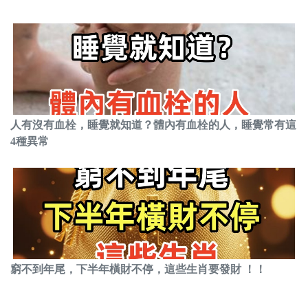
人有沒有血栓，睡覺就知道？體內有血栓的人，睡覺常有這
4種異常
窮不到年尾，下半年橫財不停，這些生肖要發財 ！！