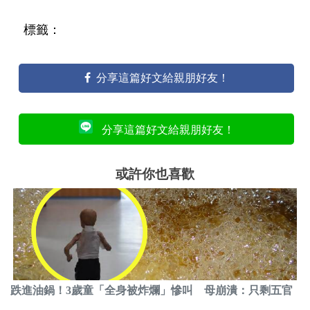
標籤：
分享這篇好文給親朋好友！
分享這篇好文給親朋好友！
或許你也喜歡
跌進油鍋！3歲童「全身被炸爛」慘叫 母崩潰：只剩五官