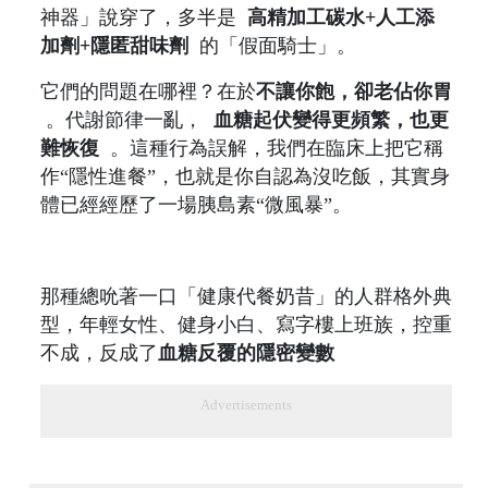
神器」說穿了，多半是
高精加工碳水+人工添
加劑+隱匿甜味劑
的「假面騎士」。
它們的問題在哪裡？在於
不讓你飽，卻老佔你胃
。代謝節律一亂，
血糖起伏變得更頻繁，也更
難恢復
。這種行為誤解，我們在臨床上把它稱
作“隱性進餐”，也就是你自認為沒吃飯，其實身
體已經經歷了一場胰島素“微風暴”。
那種總吮著一口「健康代餐奶昔」的人群格外典
型，年輕女性、健身小白、寫字樓上班族，控重
不成，反成了
血糖反覆的隱密變數
Advertisements