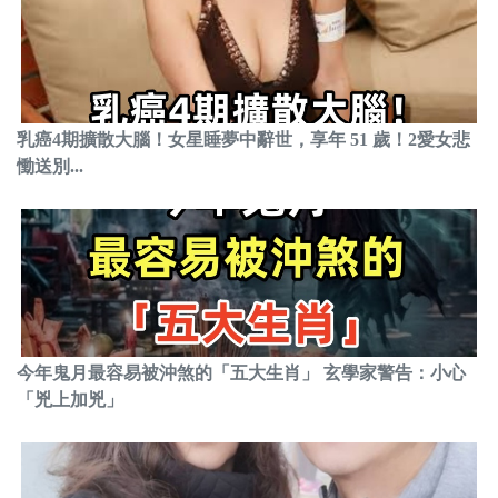
乳癌4期擴散大腦！女星睡夢中辭世，享年 51 歲！2愛女悲
慟送別...
今年鬼月最容易被沖煞的「五大生肖」 玄學家警告：小心
「兇上加兇」