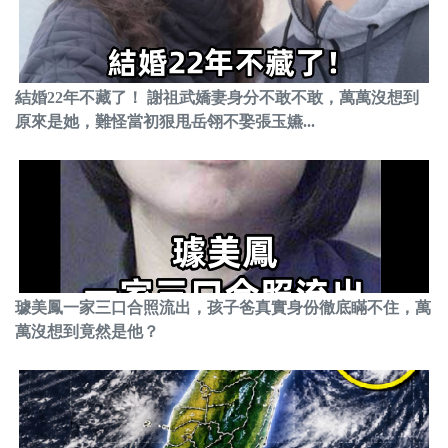
結婚22年不藏了！ 謝祖武嬌妻身分不敢不敢，萬萬沒想到
原來是她，難怪當初狠甩岳翎不娶張玉嬿...
璩美鳳一家三口合照流出，孩子爸真實身份徹底瞞不住，萬
萬沒想到竟然是他？