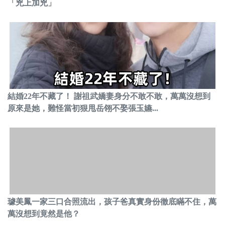
「兇上加兇」
結婚22年不藏了！ 謝祖武嬌妻身分不敢不敢，萬萬沒想到
原來是她，難怪當初狠甩岳翎不娶張玉嬿...
璩美鳳一家三口合照流出，孩子爸真實身份徹底瞞不住，萬
萬沒想到竟然是他？