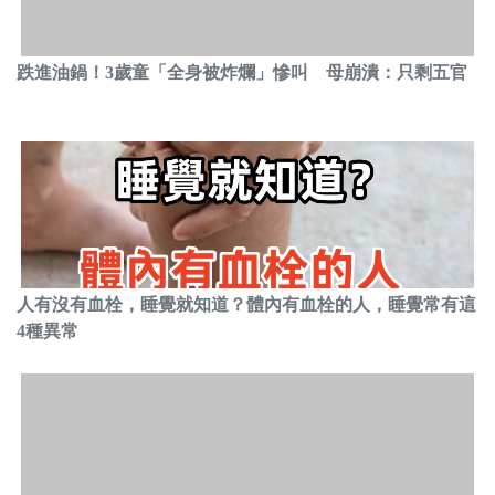
跌進油鍋！3歲童「全身被炸爛」慘叫 母崩潰：只剩五官
人有沒有血栓，睡覺就知道？體內有血栓的人，睡覺常有這
4種異常