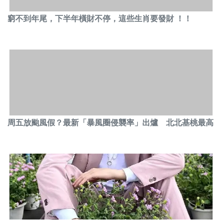
窮不到年尾，下半年橫財不停，這些生肖要發財 ！！
周五放颱風假？最新「暴風圈侵襲率」出爐 北北基桃最高