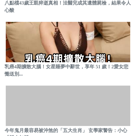
八點檔43歲王凱猝逝真相！法醫完成其遺體屍檢，結果令人
心酸
乳癌4期擴散大腦！女星睡夢中辭世，享年 51 歲！2愛女悲
慟送別...
今年鬼月最容易被沖煞的「五大生肖」 玄學家警告：小心