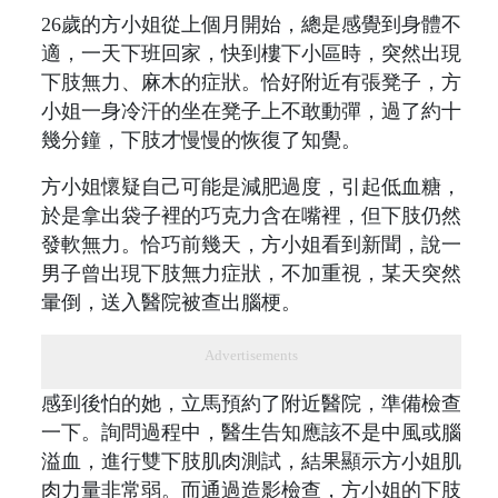
26歲的方小姐從上個月開始，總是感覺到身體不
適，一天下班回家，快到樓下小區時，突然出現
下肢無力、麻木的症狀。恰好附近有張凳子，方
小姐一身冷汗的坐在凳子上不敢動彈，過了約十
幾分鐘，下肢才慢慢的恢復了知覺。
方小姐懷疑自己可能是減肥過度，引起低血糖，
於是拿出袋子裡的巧克力含在嘴裡，但下肢仍然
發軟無力。恰巧前幾天，方小姐看到新聞，說一
男子曾出現下肢無力症狀，不加重視，某天突然
暈倒，送入醫院被查出腦梗。
Advertisements
感到後怕的她，立馬預約了附近醫院，準備檢查
一下。詢問過程中，醫生告知應該不是中風或腦
溢血，進行雙下肢肌肉測試，結果顯示方小姐肌
肉力量非常弱。而通過造影檢查，方小姐的下肢