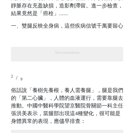
靜脈存在充盈缺損，造影劑滯留。進一步檢查，
結果竟然是「癌栓」......
一、雙腿反映全身病，這些疾病信號千萬要留心
Advertisements
2
/
9
俗話說「養樹先養根，養人需養腿」，腿是我們
的「第二心臟」，人體的血液運行，需要靠腿去
推動。中國中醫科學院望京醫院骨關節一科主任
張洪美表示，當腿部出現這4種變化，很可能是
身體異常的表現，應儘早排查：