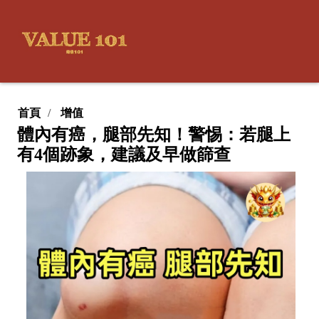
首頁
增值
體內有癌，腿部先知！警惕：若腿上
有4個跡象，建議及早做篩查