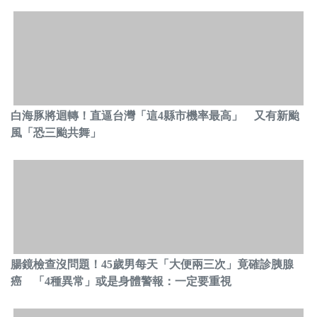
白海豚將迴轉！直逼台灣「這4縣市機率最高」 又有新颱
風「恐三颱共舞」
腸鏡檢查沒問題！45歲男每天「大便兩三次」竟確診胰腺
癌 「4種異常」或是身體警報：一定要重視