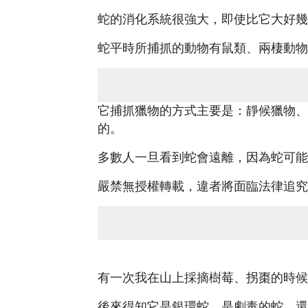
蛇的消化系統很強大，即使比它大好幾
蛇平時所捕抓的動物有鼠類、兩棲動物
它捕抓獵物的方式主要是：靜候獵物、
的。
多數人一旦看到蛇會遠離，因為蛇可能
嚴禁無授權轉載，違者將面臨法律追究
有一次我在山上採摘樹莓、拐棗的時候
後來得知它是銀環蛇，是劇毒的蛇，還