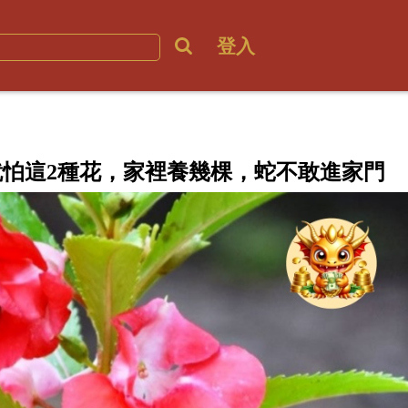
登入
就怕這2種花，家裡養幾棵，蛇不敢進家門