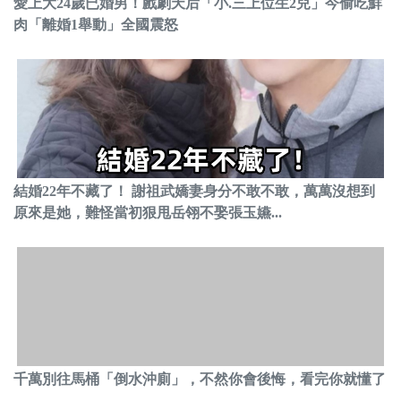
愛上大24歲已婚男！戲劇天后「小.三上位生2兒」今偷吃鮮
肉「離婚1舉動」全國震怒
結婚22年不藏了！ 謝祖武嬌妻身分不敢不敢，萬萬沒想到
原來是她，難怪當初狠甩岳翎不娶張玉嬿...
千萬別往馬桶「倒水沖廁」，不然你會後悔，看完你就懂了