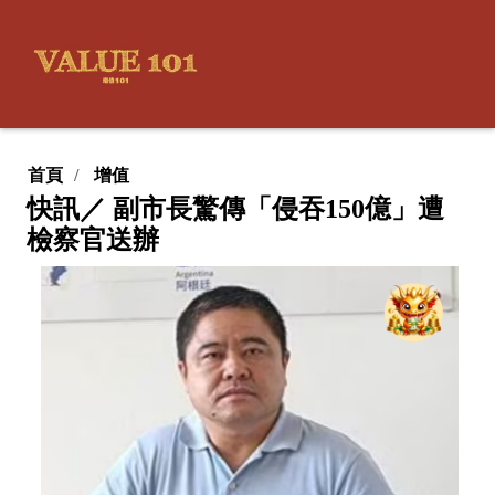
首頁
增值
快訊／ 副市長驚傳「侵吞150億」遭
檢察官送辦