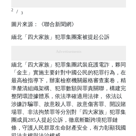
2
/
3
圖片來源：《聯合新聞網》
緬北「四大家族」犯罪集團案被提起公訴
Advertisements
緬北「四大家族」犯罪集團武裝庇護電詐，夥同
「金主」實施主要針對中國公民的犯罪行為，在
最高檢指導下，辦案檢察機關嚴格審查案卷，精
準釐清組織架構、犯罪數額與罪責關聯，構建完
整閉環證據體系，依法準確適用法律， 依法以
涉嫌詐騙罪、故意殺人罪、故意傷害罪、開設賭
場罪、非法拘禁罪等分別對「四大家族」犯罪集
團成員285人提起公訴，徹底斬斷跨境犯罪鏈
條，守護人民群眾生命財產安全，有力彰顯我國
司法主權與法治權威。