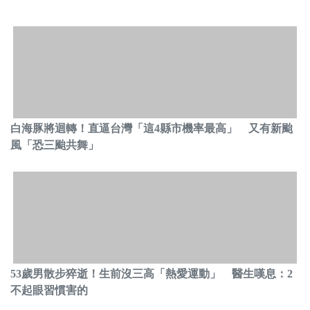
白海豚將迴轉！直逼台灣「這4縣市機率最高」 又有新颱
風「恐三颱共舞」
53歲男散步猝逝！生前沒三高「熱愛運動」 醫生嘆息：2
不起眼習慣害的