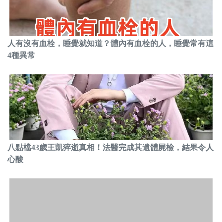
人有沒有血栓，睡覺就知道？體內有血栓的人，睡覺常有這
4種異常
八點檔43歲王凱猝逝真相！法醫完成其遺體屍檢，結果令人
心酸