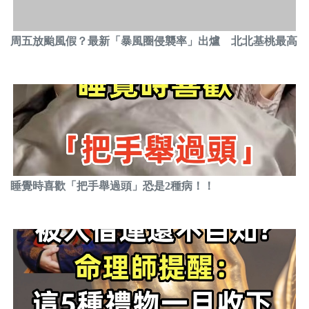
周五放颱風假？最新「暴風圈侵襲率」出爐 北北基桃最高
睡覺時喜歡「把手舉過頭」恐是2種病！！