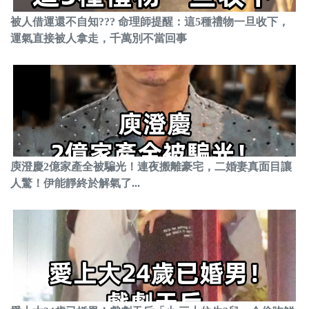
被人借運還不自知??? 命理師提醒：這5種禮物一旦收下，
運氣直接被人拿走，千萬別不當回事
庾澄慶2億家產全被騙光！連夜搬離豪宅，二婚妻真面目讓
人驚！伊能靜終於解氣了...