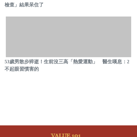
檢查」結果呆住了
53歲男散步猝逝！生前沒三高「熱愛運動」 醫生嘆息：2
不起眼習慣害的