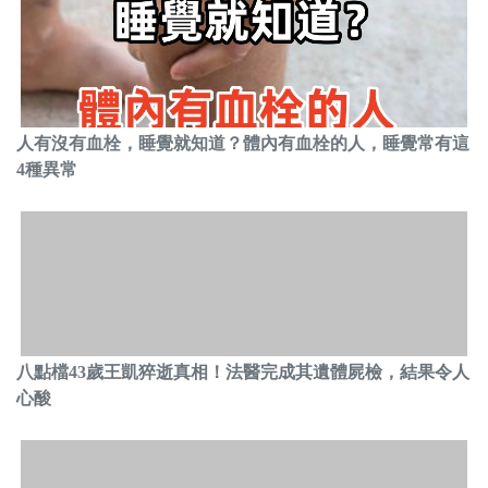
人有沒有血栓，睡覺就知道？體內有血栓的人，睡覺常有這
4種異常
八點檔43歲王凱猝逝真相！法醫完成其遺體屍檢，結果令人
心酸