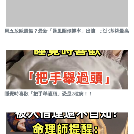
周五放颱風假？最新「暴風圈侵襲率」出爐 北北基桃最高
睡覺時喜歡「把手舉過頭」恐是2種病！！