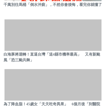
千萬別往馬桶「倒水沖廁」，不然你會後悔，看完你就懂了
白海豚將迴轉！直逼台灣「這4縣市機率最高」 又有新颱
風「恐三颱共舞」
為了降血脂！45歲女「天天吃奇異果」 6個月後「到醫院