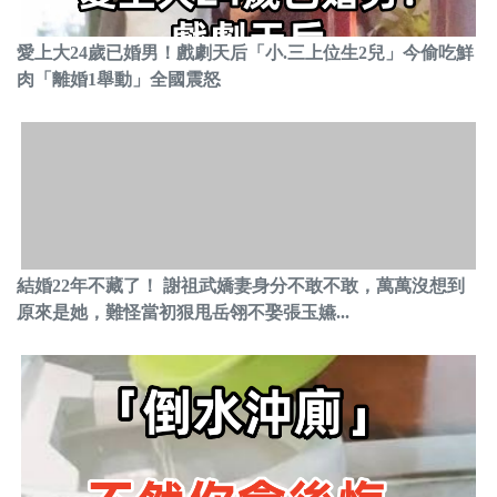
愛上大24歲已婚男！戲劇天后「小.三上位生2兒」今偷吃鮮
肉「離婚1舉動」全國震怒
結婚22年不藏了！ 謝祖武嬌妻身分不敢不敢，萬萬沒想到
原來是她，難怪當初狠甩岳翎不娶張玉嬿...