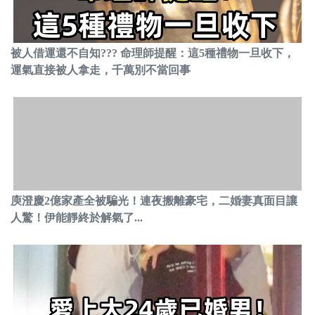
被人借運還不自知??? 命理師提醒：這5種禮物一旦收下，
運氣直接被人拿走，千萬別不當回事
庾澄慶2億家產全被騙光！連夜搬離豪宅，二婚妻真面目讓
人驚！伊能靜終於解氣了...