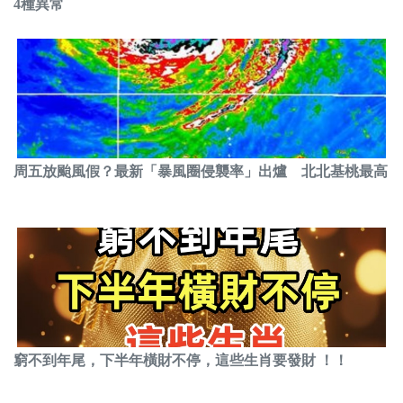
4種異常
周五放颱風假？最新「暴風圈侵襲率」出爐 北北基桃最高
窮不到年尾，下半年橫財不停，這些生肖要發財 ！！