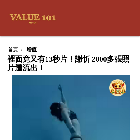
首頁
增值
裡面竟又有13秒片！謝忻 2000多張照
片遭流出！