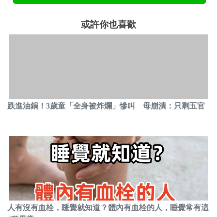
或許你也喜歡
跌進油鍋！3歲童「全身被炸爛」慘叫 母崩潰：只剩五官
人有沒有血栓，睡覺就知道？體內有血栓的人，睡覺常有這