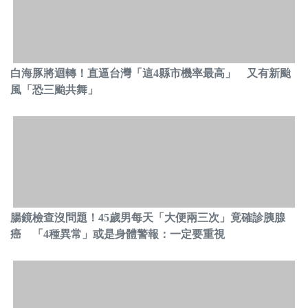
白海豚將迴轉！直逼台灣「這4縣市機率最高」 又有新颱
風「恐三颱共舞」
腸鏡檢查沒問題！45歲男每天「大便兩三次」竟確診胰腺
癌 「4種異常」或是身體警報：一定要重視