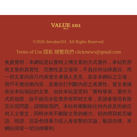
©2026 thevalue101. All Rights Reserved.
Terms of Use
隱私
聯繫我們
clickrnews@gmail.com
免責聲明：本網站是以實時上傳文章的方式運作，本站對所
有文章的真實性、完整性及立場等，不負任何法律責任。而
一切文章內容只代表發文者個人意見，並非本網站之立場，
用戶不應信賴內容，並應自行判斷內容之真實性。發文者擁
有在本站張貼的文章。由於本站是受到「實時發表」運作方
式所規限，故不能完全監查所有即時文章，若讀者發現有留
言出現問題，請聯絡我們。本站有權刪除任何內容及拒絕任
何人士發文，同時亦有不刪除文章的權力。切勿撰寫粗言穢
語、毀謗、渲染色情暴力或人身攻擊的言論，敬請自律。本
網站保留一切法律權利。