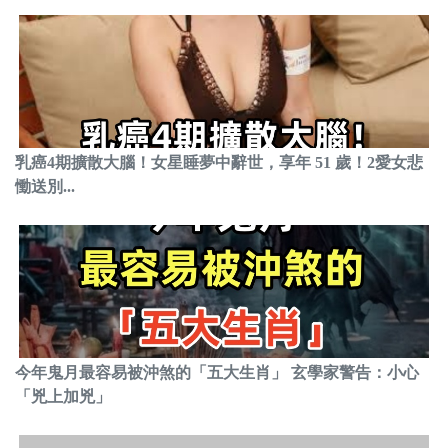
乳癌4期擴散大腦！女星睡夢中辭世，享年 51 歲！2愛女悲
慟送別...
今年鬼月最容易被沖煞的「五大生肖」 玄學家警告：小心
「兇上加兇」