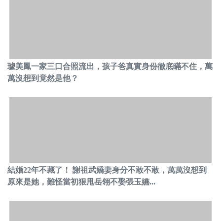
璩美鳳一家三口合照流出，孩子爸真實身份徹底瞞不住，萬
萬沒想到竟然是他？
結婚22年不藏了！ 謝祖武嬌妻身分不敢不敢，萬萬沒想到
原來是她，難怪當初狠甩岳翎不娶張玉嬿...