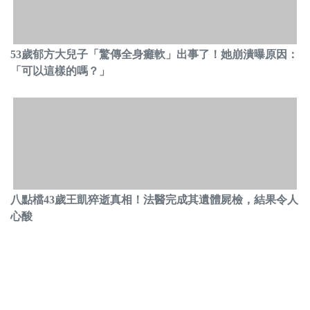
53歲郁方大兒子「驚傳全身癱軟」出事了！她崩潰曝原因：
「可以這樣的嗎？」
八點檔43歲王凱猝逝真相！法醫完成其遺體屍檢，結果令人
心酸