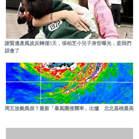
謝賢遺產風波反轉僅5天，張柏芝小兒子身世曝光，是我們
誤會了
周五放颱風假？最新「暴風圈侵襲率」出爐 北北基桃最高