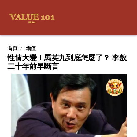
首頁
增值
性情大變！馬英九到底怎麼了？ 李敖
二十年前早斷言