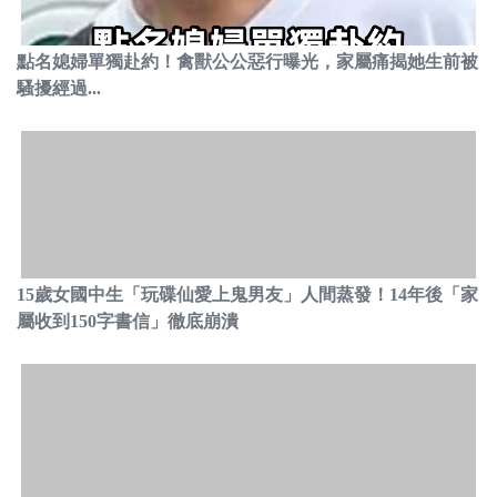
點名媳婦單獨赴約！禽獸公公惡行曝光，家屬痛揭她生前被
騷擾經過...
15歲女國中生「玩碟仙愛上鬼男友」人間蒸發！14年後「家
屬收到150字書信」徹底崩潰