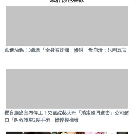
跌進油鍋！3歲童「全身被炸爛」慘叫 母崩潰：只剩五官
罹盲腸癌宣布停工！52歲綜藝大哥「消瘦臉凹進去」公司鬆
口「叫救護車2度手術」憔悴模樣曝