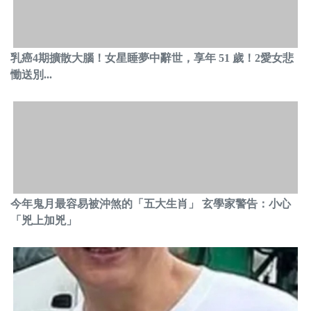
乳癌4期擴散大腦！女星睡夢中辭世，享年 51 歲！2愛女悲
慟送別...
今年鬼月最容易被沖煞的「五大生肖」 玄學家警告：小心
「兇上加兇」