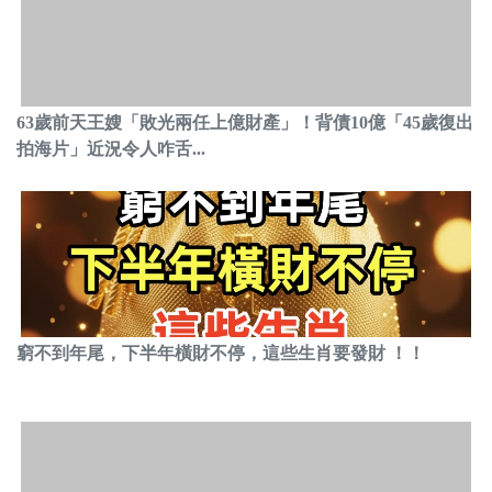
63歲前天王嫂「敗光兩任上億財產」！背債10億「45歲復出
拍海片」近況令人咋舌...
窮不到年尾，下半年橫財不停，這些生肖要發財 ！！