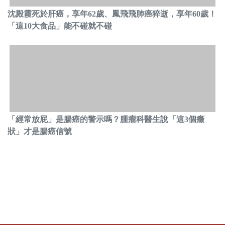
沈殿霞死於肝癌，享年62歲、鳳飛飛肺癌猝逝，享年60歲！
「這10大食品」能不碰就不碰
「經常放屁」是腸癌的警示嗎？腫瘤科醫生說「這3個癥
狀」才是腸癌信號