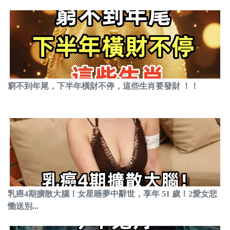
窮不到年尾，下半年橫財不停，這些生肖要發財 ！！
乳癌4期擴散大腦！女星睡夢中辭世，享年 51 歲！2愛女悲
慟送別...