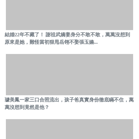
結婚22年不藏了！ 謝祖武嬌妻身分不敢不敢，萬萬沒想到
原來是她，難怪當初狠甩岳翎不娶張玉嬿...
璩美鳳一家三口合照流出，孩子爸真實身份徹底瞞不住，萬
萬沒想到竟然是他？