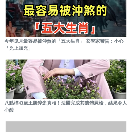
今年鬼月最容易被沖煞的「五大生肖」 玄學家警告：小心
「兇上加兇」
八點檔43歲王凱猝逝真相！法醫完成其遺體屍檢，結果令人
心酸