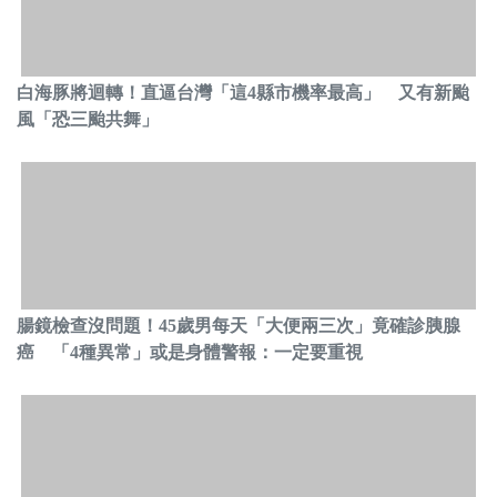
白海豚將迴轉！直逼台灣「這4縣市機率最高」 又有新颱
風「恐三颱共舞」
腸鏡檢查沒問題！45歲男每天「大便兩三次」竟確診胰腺
癌 「4種異常」或是身體警報：一定要重視