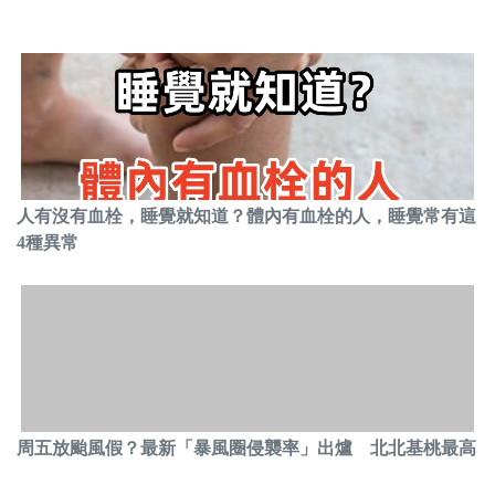
人有沒有血栓，睡覺就知道？體內有血栓的人，睡覺常有這
4種異常
周五放颱風假？最新「暴風圈侵襲率」出爐 北北基桃最高