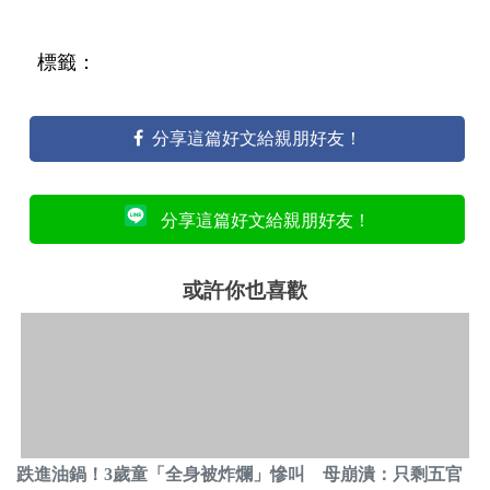
標籤：
分享這篇好文給親朋好友！
分享這篇好文給親朋好友！
或許你也喜歡
跌進油鍋！3歲童「全身被炸爛」慘叫 母崩潰：只剩五官