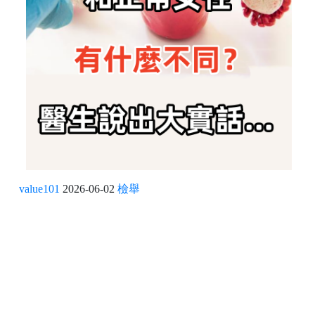
value101
2026-06-02
檢舉