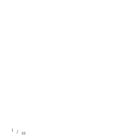
1
/
10