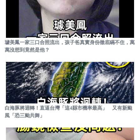
璩美鳳一家三口合照流出，孩子爸真實身份徹底瞞不住，萬
萬沒想到竟然是他？
白海豚將迴轉！直逼台灣「這4縣市機率最高」 又有新颱
風「恐三颱共舞」