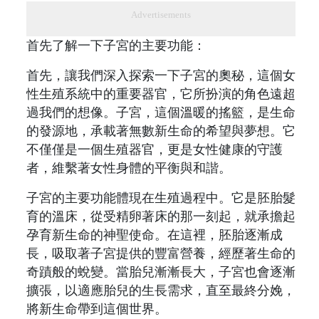
Advertisements
首先了解一下子宮的主要功能：
首先，讓我們深入探索一下子宮的奧秘，這個女
性生殖系統中的重要器官，它所扮演的角色遠超
過我們的想像。子宮，這個溫暖的搖籃，是生命
的發源地，承載著無數新生命的希望與夢想。它
不僅僅是一個生殖器官，更是女性健康的守護
者，維繫著女性身體的平衡與和諧。
子宮的主要功能體現在生殖過程中。它是胚胎髮
育的溫床，從受精卵著床的那一刻起，就承擔起
孕育新生命的神聖使命。在這裡，胚胎逐漸成
長，吸取著子宮提供的豐富營養，經歷著生命的
奇蹟般的蛻變。當胎兒漸漸長大，子宮也會逐漸
擴張，以適應胎兒的生長需求，直至最終分娩，
將新生命帶到這個世界。