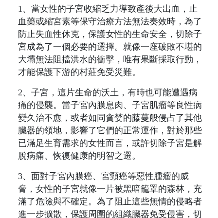
1、當女性的子宮收縮乏力導致產後大出血，止
血藥或縮宮素等保守治療方法無法奏效時，為了
防止失血性休克，保護女性的生命安全，切除子
宮成為了一個必要的選擇。就像一座破敗不堪的
大壩無法阻擋洪水的衝擊，唯有果斷採取行動，
才能保護下游的村莊免受災難。
2、子宮，這片生命的沃土，有時也可能遭遇病
痛的侵襲。當子宮內膜息肉、子宮肌瘤等良性病
變久治不愈，或者如同貪婪的藤蔓般侵占了其他
臟器的領地，影響了它們的正常運作，對於那些
已滿足生育需求的女性而言，或許切除子宮是解
脫病痛、恢復健康的明智之選。
3、面對子宮內膜癌、宮頸癌等惡性腫瘤的威
脅，女性的子宮就像一片被黑暗籠罩的森林，充
滿了危險與不確定。為了阻止這些無情的侵略者
進一步擴散，保護周圍的組織臟器免受侵害，切