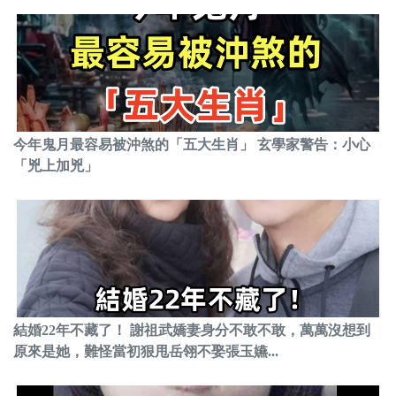
今年鬼月最容易被沖煞的「五大生肖」 玄學家警告：小心
「兇上加兇」
結婚22年不藏了！ 謝祖武嬌妻身分不敢不敢，萬萬沒想到
原來是她，難怪當初狠甩岳翎不娶張玉嬿...