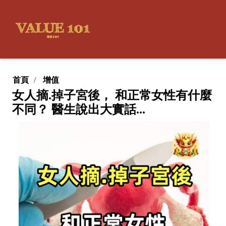
首頁
增值
女人摘.掉子宮後， 和正常女性有什麼
不同？ 醫生說出大實話...