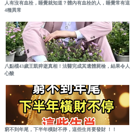
人有沒有血栓，睡覺就知道？體內有血栓的人，睡覺常有這
4種異常
八點檔43歲王凱猝逝真相！法醫完成其遺體屍檢，結果令人
心酸
窮不到年尾，下半年橫財不停，這些生肖要發財 ！！