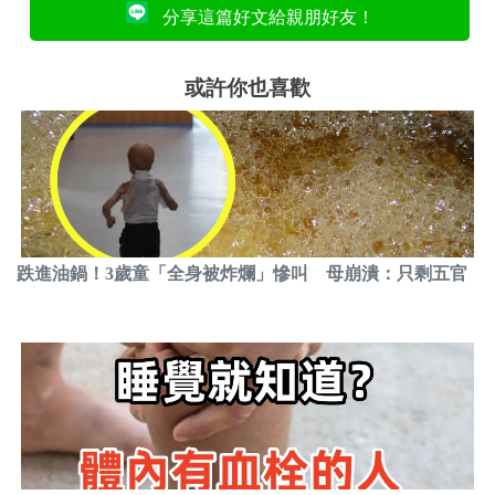
分享這篇好文給親朋好友！
或許你也喜歡
跌進油鍋！3歲童「全身被炸爛」慘叫 母崩潰：只剩五官