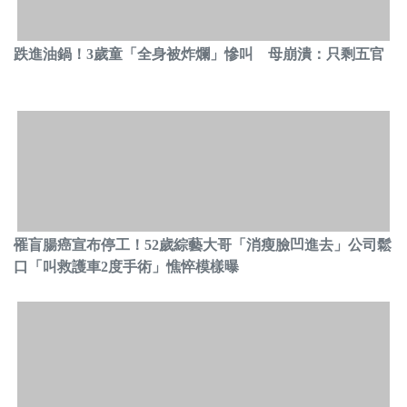
跌進油鍋！3歲童「全身被炸爛」慘叫 母崩潰：只剩五官
罹盲腸癌宣布停工！52歲綜藝大哥「消瘦臉凹進去」公司鬆
口「叫救護車2度手術」憔悴模樣曝