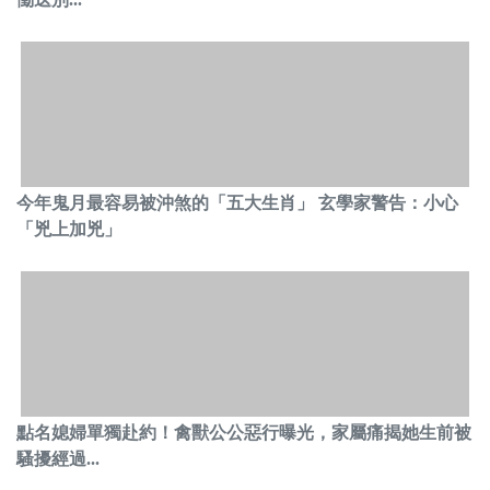
今年鬼月最容易被沖煞的「五大生肖」 玄學家警告：小心
「兇上加兇」
點名媳婦單獨赴約！禽獸公公惡行曝光，家屬痛揭她生前被
騷擾經過...