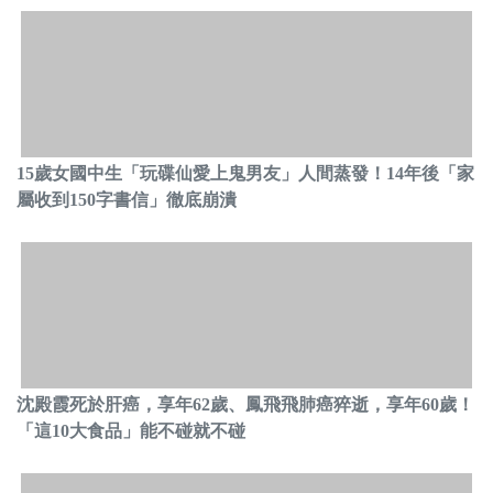
15歲女國中生「玩碟仙愛上鬼男友」人間蒸發！14年後「家
屬收到150字書信」徹底崩潰
沈殿霞死於肝癌，享年62歲、鳳飛飛肺癌猝逝，享年60歲！
「這10大食品」能不碰就不碰