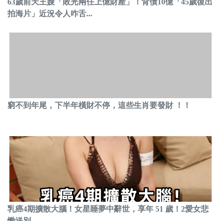
63歲前天王嫂「敗光兩任上億財產」！背債10億「45歲復出
拍海片」近況令人咋舌...
窮不到年尾，下半年橫財不停，這些生肖要發財 ！！
乳癌4期擴散大腦！女星睡夢中辭世，享年 51 歲！2愛女悲
慟送別...