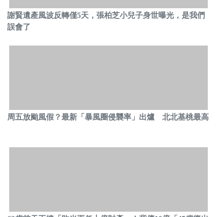
謝賢遺產風波反轉僅5天，張柏芝小兒子身世曝光，是我們
誤會了
周五放颱風假？最新「暴風圈侵襲率」出爐 北北基桃最高