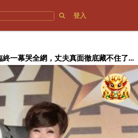
登入
琪臨終一幕哭全網，丈夫真面徹底藏不住了...