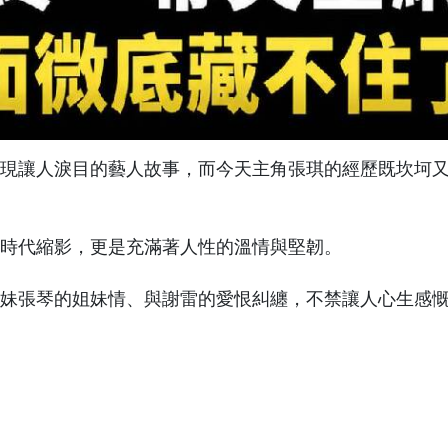
現讓人淚目的藝人故事，而今天主角張琪的經歷既坎坷
的時代縮影，更是充滿著人性的溫情與堅韌。
妹妹張琴的姐妹情、與謝雷的愛恨糾纏，不禁讓人心生感