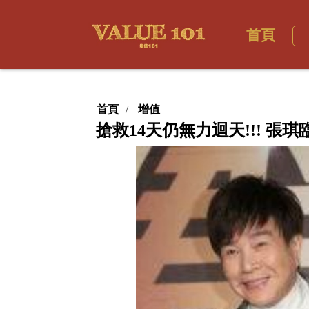
首頁
首頁
增值
搶救14天仍無力迴天!!! 張