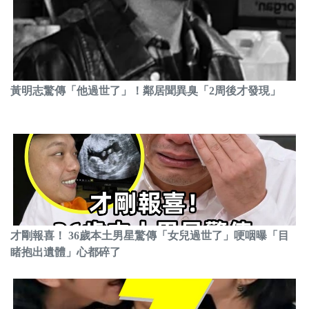
黃明志驚傳「他過世了」！鄰居聞異臭「2周後才發現」
才剛報喜！ 36歲本土男星驚傳「女兒過世了」哽咽曝「目
睹抱出遺體」心都碎了