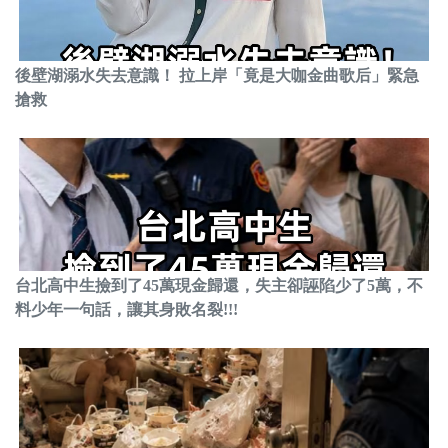
後壁湖溺水失去意識！ 拉上岸「竟是大咖金曲歌后」緊急
搶救
台北高中生撿到了45萬現金歸還，失主卻誣陷少了5萬，不
料少年一句話，讓其身敗名裂!!!