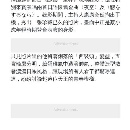
別來賓演唱兩首日語懷舊金曲〈夜空〉及〈戀を
するなら〉。錄影期間，主持人康康突然掏出手
機，秀出一張珍藏已久的照片，畫面中正是蔡小
虎年輕時期登台表演的身影。
Advertisements
只見照片里的他留著俐落的「西裝頭」髮型，五
官輪廓分明，臉蛋稚氣中透著帥氣，整體造型散
發濃濃日系風格，讓現場所有人看了都驚呼連
連，紛紛討論起這位天王的青春模樣。
Advertisements