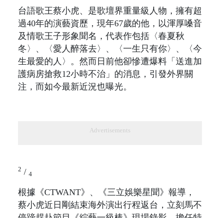
台語歌王蔡小虎、是歌壇界重量級人物，擁有超
過40年的演藝資歷，現年67歲的他，以渾厚嗓音
及情歌王子形象聞名，代表作包括〈春夏秋
冬〉、〈愛人醉落去〉、〈一生只有你〉、〈今
生最愛的人〉。然而日前他卻慘遭爆料「送進加
護病房搶救12小時不治」的消息，引發外界關
注，而如今最新近況也曝光。
Advertisements
2
/
4
根據《CTWANT》、《三立娛樂星聞》報導，
蔡小虎近日剛結束海外演出行程返台，立刻馬不
停蹄趕赴節目《綜藝一級棒》現場錄影，擔任特