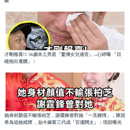
酸
才剛報喜!!! 36歲本土男星「驚傳女兒過世」...心碎曝 「目
睹抱出遺體」 !
她身材顏值不輸張柏芝，謝霆鋒曾對她「一見鍾情」，陳冠
希為追她戒煙 ，如今嫁富三代成「百億闊太」：現狀曝光