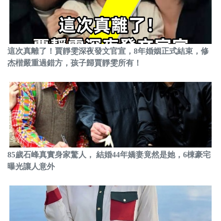
這次真離了！賈靜雯深夜發文官宣，8年婚姻正式結束，修
杰楷嚴重過錯方，孩子歸賈靜雯所有！
85歲石峰真實身家驚人， 結婚44年嬌妻竟然是她，6棟豪宅
曝光讓人意外