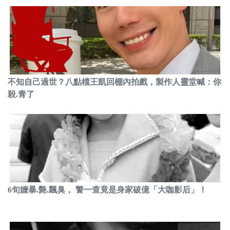
不知自己過世？八點檔王凱回棚內拍戲，製作人靈堂喊：你
殺.青了
6旬嬤暴.斃.飄臭， 警一查竟是身家破億「大咖影后」！