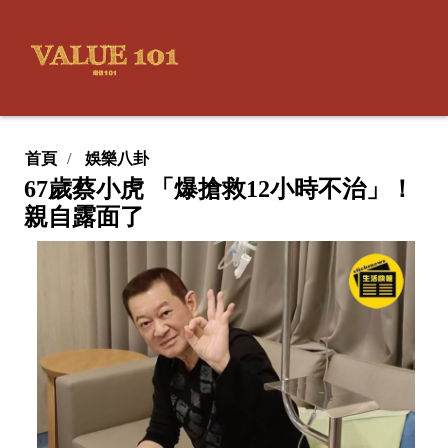
首頁
娛樂八卦
67歲蔡小虎 「爆搶救12小時不治」！
親自露面了