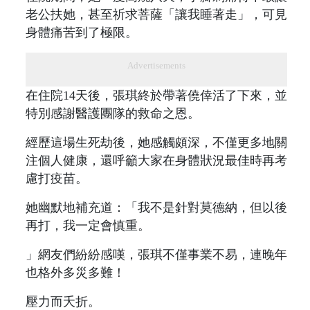
老公扶她，甚至祈求菩薩「讓我睡著走」，可見
身體痛苦到了極限。
Advertisements
在住院14天後，張琪終於帶著僥倖活了下來，並
特別感謝醫護團隊的救命之恩。
經歷這場生死劫後，她感觸頗深，不僅更多地關
注個人健康，還呼籲大家在身體狀況最佳時再考
慮打疫苗。
她幽默地補充道：「我不是針對莫德納，但以後
再打，我一定會慎重。
」網友們紛紛感嘆，張琪不僅事業不易，連晚年
也格外多災多難！
壓力而夭折。