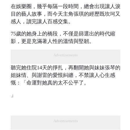
在娛樂圈，幾乎每隔一段時間，總會出現讓人淚
目的藝人故事，而今天主角張琪的經歷既坎坷又
感人，讀完讓人百感交集。
75歲的她身上的橋段，不僅是篩選出的時代縮
影，更是充滿著人性的溫情與堅韌。
Advertisements
聽完她住院14天的掙扎，再翻開她與妹妹張琴的
姐妹情、與謝雷的愛恨糾纏，不禁讓人心生感
慨：「命運對她真的太不公平了。
」
Advertisements