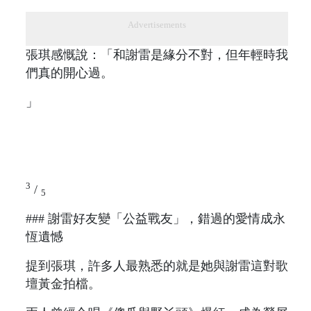
Advertisements
張琪感慨說：「和謝雷是緣分不對，但年輕時我
們真的開心過。
」
3
/
5
### 謝雷好友變「公益戰友」，錯過的愛情成永
恆遺憾
提到張琪，許多人最熟悉的就是她與謝雷這對歌
壇黃金拍檔。