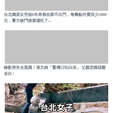
台北獨居女空姐6年來都在家不出門，每餐點外賣至少2000
元，警方破門後當場吐了...
錄影突失去意識！張文綺「驚傳口吐白沫」 父親悲痛頭髮
全白 !