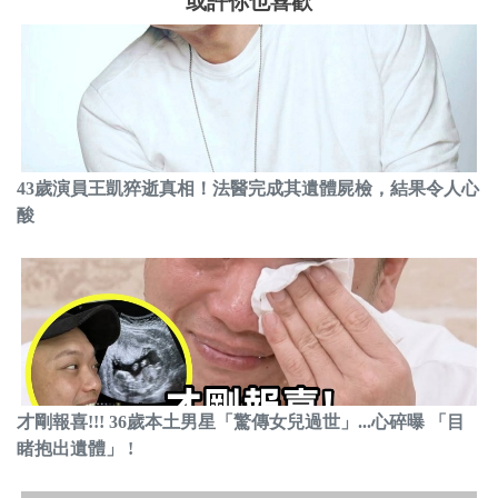
或許你也喜歡
43歲演員王凱猝逝真相！法醫完成其遺體屍檢，結果令人心
酸
才剛報喜!!! 36歲本土男星「驚傳女兒過世」...心碎曝 「目
睹抱出遺體」 !