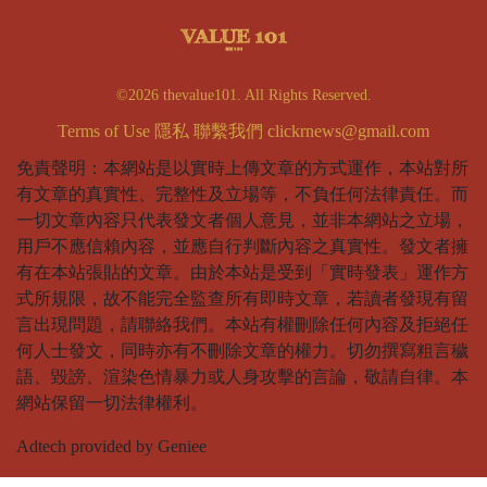
©2026 thevalue101. All Rights Reserved.
Terms of Use
隱私
聯繫我們
clickrnews@gmail.com
免責聲明：本網站是以實時上傳文章的方式運作，本站對所
有文章的真實性、完整性及立場等，不負任何法律責任。而
一切文章內容只代表發文者個人意見，並非本網站之立場，
用戶不應信賴內容，並應自行判斷內容之真實性。發文者擁
有在本站張貼的文章。由於本站是受到「實時發表」運作方
式所規限，故不能完全監查所有即時文章，若讀者發現有留
言出現問題，請聯絡我們。本站有權刪除任何內容及拒絕任
何人士發文，同時亦有不刪除文章的權力。切勿撰寫粗言穢
語、毀謗、渲染色情暴力或人身攻擊的言論，敬請自律。本
網站保留一切法律權利。
Adtech provided by Geniee