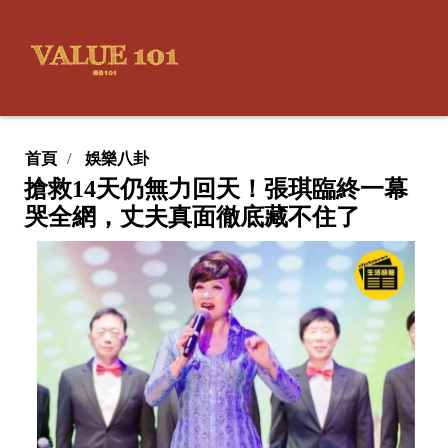
首頁
娛樂八卦
搶救14天仍無力回天！張琪臨終一幕
哭全網，丈夫真面徹底藏不住了