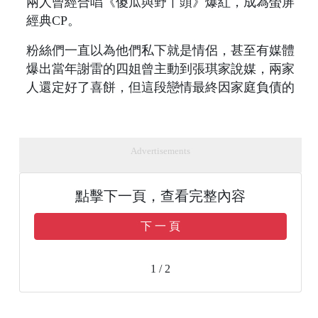
兩人曾經合唱《傻瓜與野丫頭》爆紅，成為螢屏
經典CP。
粉絲們一直以為他們私下就是情侶，甚至有媒體
爆出當年謝雷的四姐曾主動到張琪家說媒，兩家
人還定好了喜餅，但這段戀情最終因家庭負債的
Advertisements
點擊下一頁，查看完整內容
下 一 頁
1 / 2