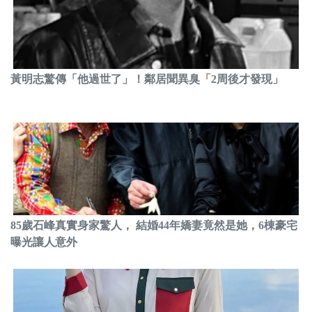
黃明志驚傳「他過世了」！鄰居聞異臭「2周後才發現」
85歲石峰真實身家驚人， 結婚44年嬌妻竟然是她，6棟豪宅
曝光讓人意外