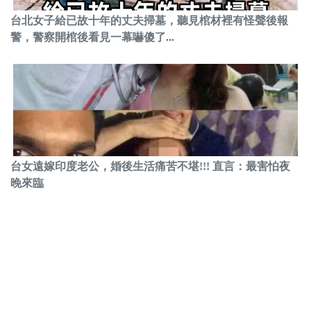
台北女子給已故十年的丈夫掃墓，聽見棺材裡有怪聲後報
警，警察開棺後看見一幕嚇傻了...
台女遠嫁印度老公，婚後生活痛苦不堪!!! 直言：最害怕夜
晚來臨