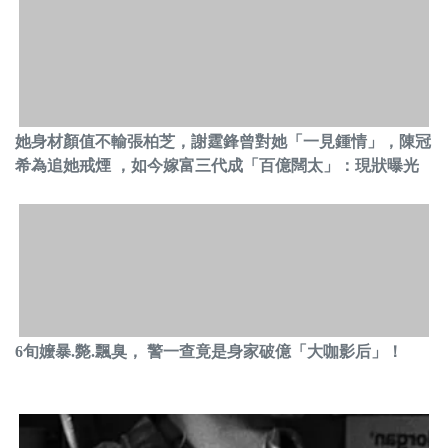
她身材顏值不輸張柏芝，謝霆鋒曾對她「一見鍾情」，陳冠
希為追她戒煙 ，如今嫁富三代成「百億闊太」：現狀曝光
6旬嬤暴.斃.飄臭， 警一查竟是身家破億「大咖影后」！