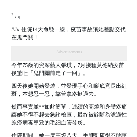
2
/
5
### 住院14天命懸一線，疫苗事故讓她差點交代
在鬼門關！
Advertisements
今年75歲的資深藝人張琪，7月接種莫德納疫苗
後驚吐「鬼門關前走了一回」。
四天後她開始發燒，並發現手心和腳底竟長出紅
斑，本想忍一忍，靠普拿疼挺過去。
然而事實並非如此簡單，連續的高燒和身體疼痛
讓她不得不趕去急診檢查，最終被診斷為濾過性
皰疹病毒導致的毛細血管發炎。
住院期間，她一度高燒八天，手腳刺痛得不敢讓