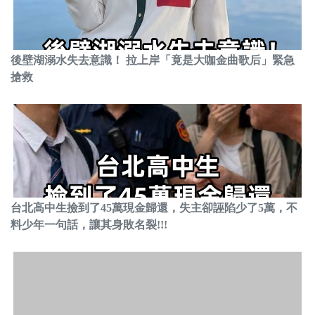
後壁湖溺水失去意識！ 拉上岸「竟是大咖金曲歌后」緊急
搶救
台北高中生撿到了45萬現金歸還，失主卻誣陷少了5萬，不
料少年一句話，讓其身敗名裂!!!