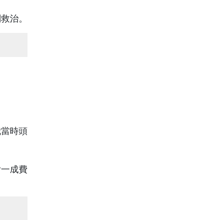
刻救治。
我當時頭
付一成費