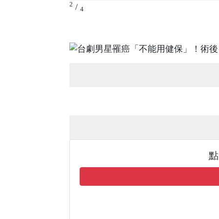
2
/
4
點