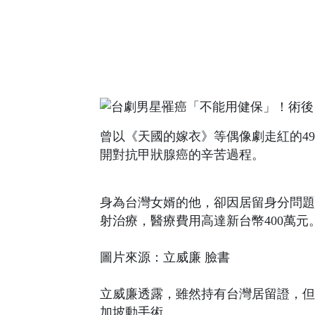
曾以《天國的嫁衣》等偶像劇走紅的49歲
開對抗甲狀腺癌的辛苦過程。
身為台灣女婿的他，卻因居留身分問題
射治療，醫療費用高達新台幣400萬元
圖片來源：立威廉 臉書
立威廉透露，雖然持有台灣居留證，但
加坡動手術。