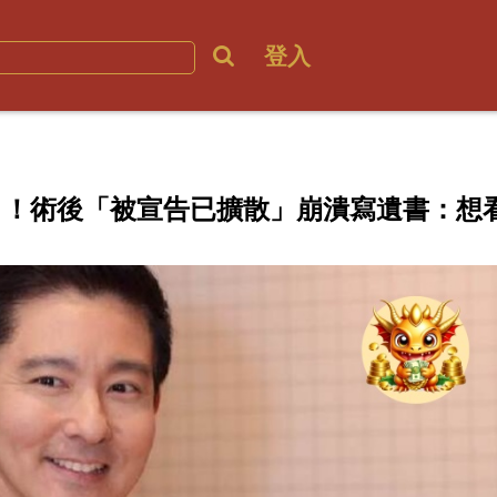
登入
」！術後「被宣告已擴散」崩潰寫遺書：想