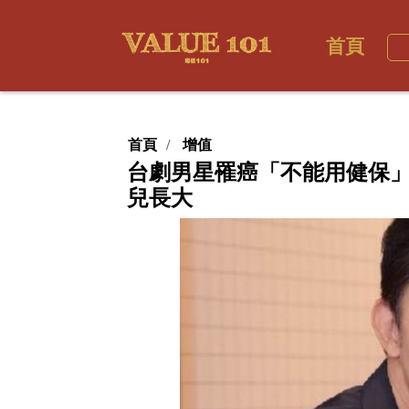
首頁
首頁
增值
台劇男星罹癌「不能用健保
兒長大