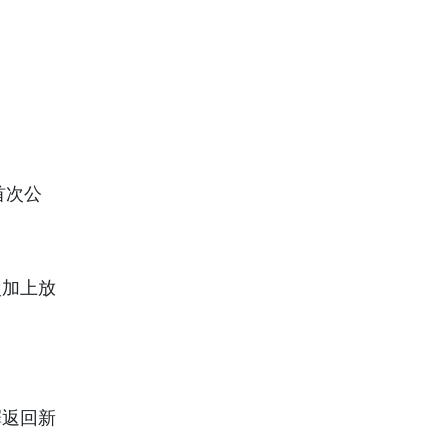
首次公
次加上放
擇返回新