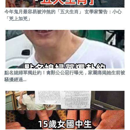
今年鬼月最容易被沖煞的「五大生肖」 玄學家警告：小心
「兇上加兇」
點名媳婦單獨赴約！禽獸公公惡行曝光，家屬痛揭她生前被
騷擾經過...