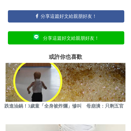
分享這篇好文給親朋好友！
分享這篇好文給親朋好友！
或許你也喜歡
跌進油鍋！3歲童「全身被炸爛」慘叫 母崩潰：只剩五官