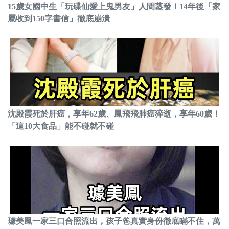
15歲女國中生「玩碟仙愛上鬼男友」人間蒸發！14年後「家
屬收到150字書信」徹底崩潰
沈殿霞死於肝癌，享年62歲、鳳飛飛肺癌猝逝，享年60歲！
「這10大食品」能不碰就不碰
璩美鳳一家三口合照流出，孩子爸真實身份徹底瞞不住，萬