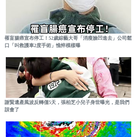
罹盲腸癌宣布停工！52歲綜藝大哥「消瘦臉凹進去」公司鬆
口「叫救護車2度手術」憔悴模樣曝
謝賢遺產風波反轉僅5天，張柏芝小兒子身世曝光，是我們
誤會了