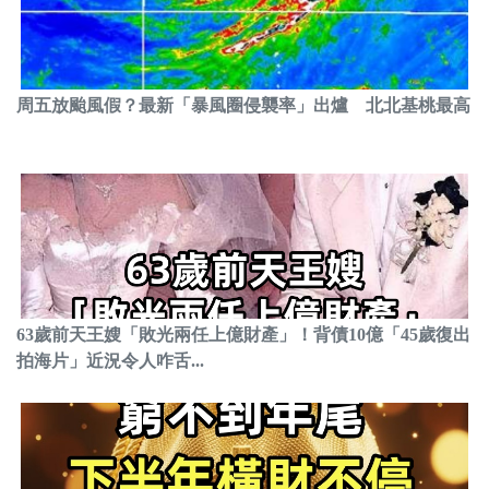
周五放颱風假？最新「暴風圈侵襲率」出爐 北北基桃最高
63歲前天王嫂「敗光兩任上億財產」！背債10億「45歲復出
拍海片」近況令人咋舌...