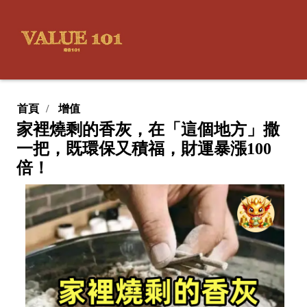
首頁
增值
家裡燒剩的香灰，在「這個地方」撒
一把，既環保又積福，財運暴漲100
倍！