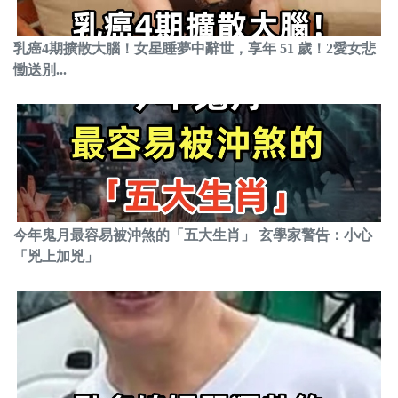
乳癌4期擴散大腦！女星睡夢中辭世，享年 51 歲！2愛女悲
慟送別...
今年鬼月最容易被沖煞的「五大生肖」 玄學家警告：小心
「兇上加兇」