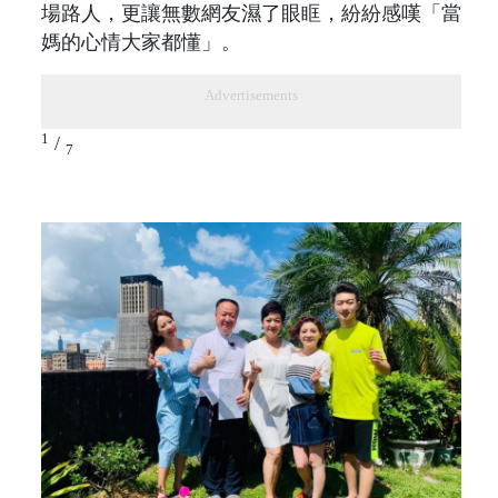
場路人，更讓無數網友濕了眼眶，紛紛感嘆「當
媽的心情大家都懂」。
Advertisements
1
/
7