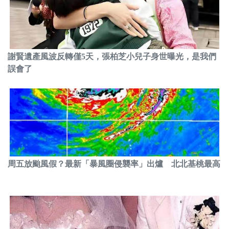
謝賢遺產風波反轉僅5天，張柏芝小兒子身世曝光，是我們
誤會了
周五放颱風假？最新「暴風圈侵襲率」出爐 北北基桃最高