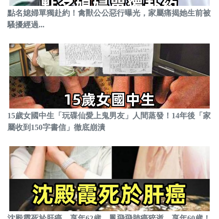
點名媳婦單獨赴約！禽獸公公惡行曝光，家屬痛揭她生前被
騷擾經過...
15歲女國中生「玩碟仙愛上鬼男友」人間蒸發！14年後「家
屬收到150字書信」徹底崩潰
沈殿霞死於肝癌，享年62歲、鳳飛飛肺癌猝逝，享年60歲！