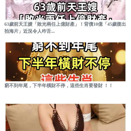
63歲前天王嫂「敗光兩任上億財產」！背債10億「45歲復出
拍海片」近況令人咋舌...
窮不到年尾，下半年橫財不停，這些生肖要發財 ！！