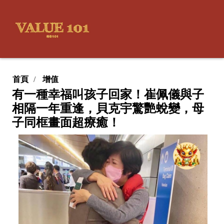
首頁
增值
有一種幸福叫孩子回家！崔佩儀與子
相隔一年重逢，貝克宇驚艷蛻變，母
子同框畫面超療癒！