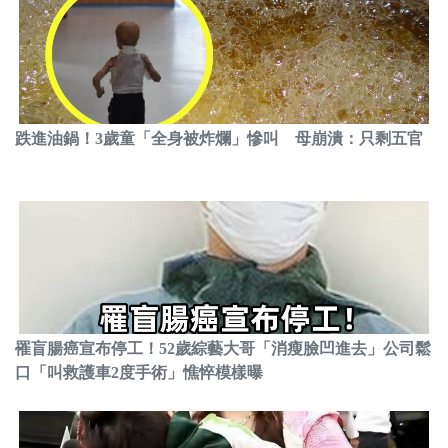
跌進油鍋！3歲童「全身被炸爛」慘叫 母崩潰：只剩五官
罹盲腸癌宣布停工！52歲綜藝大哥「消瘦臉凹進去」公司鬆
口「叫救護車2度手術」憔悴模樣曝