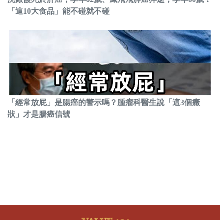
「這10大食品」能不碰就不碰
「經常放屁」是腸癌的警示嗎？腫瘤科醫生說「這3個癥
狀」才是腸癌信號