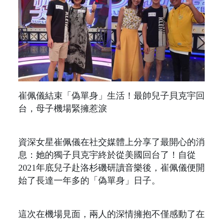
崔佩儀結束「偽單身」生活！最帥兒子貝克宇回
台，母子機場緊擁惹淚
資深女星崔佩儀在社交媒體上分享了最開心的消
息：她的獨子貝克宇終於從美國回台了！自從
2021年底兒子赴洛杉磯研讀音樂後，崔佩儀便開
始了長達一年多的「偽單身」日子。
這次在機場見面，兩人的深情擁抱不僅感動了在