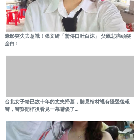
錄影突失去意識！張文綺「驚傳口吐白沫」 父親悲痛頭髮
全白 !
台北女子給已故十年的丈夫掃墓，聽見棺材裡有怪聲後報
警，警察開棺後看見一幕嚇傻了...