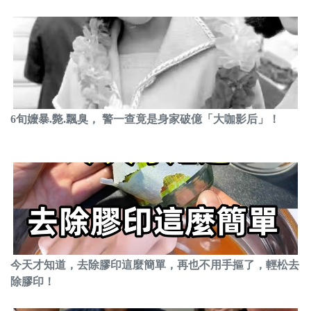
6旬嬤暴.斃.飄臭， 警一查竟是身家破億「大咖影后」！
今天才知道，去除膠印這麼簡單，再也不用手摳了，輕松去
除膠印！