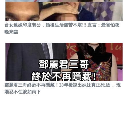
台女遠嫁印度老公，婚後生活痛苦不堪!!! 直言：最害怕夜
晚來臨
鄧麗君三哥終於不再隱藏！28年後說出妹妹真正死.因， 現
場忍不住淚如雨下