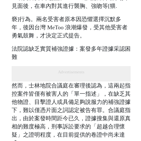
見面後，在車內對其進行襲胸、強吻等[猥.
褻]行為。兩名受害者原本因恐懼選擇沉默多
年，後因台灣 MeToo 浪潮爆發，受其他受害者
勇氣鼓舞，才決定正式提告。
法院認缺乏實質補強證據：案發多年證據采認困
難
Advertisements
然而，士林地院合議庭在審理後認為，這兩起指
控案件皆僅有被害人的「單一指述」，在缺乏其
他物證、目擊證人或具備足夠說服力的補強證據
下，難以僅憑片面之詞認定被告有罪。合議庭指
出，由於案發時間距今已久，證據搜集與還原真
相的難度極高，刑事訴訟要求的「超越合理懷
疑」之證明程度，在目前提供的卷證中尚未達