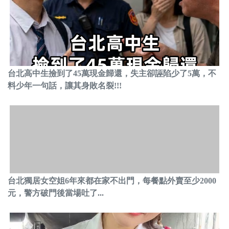
台北高中生撿到了45萬現金歸還，失主卻誣陷少了5萬，不
料少年一句話，讓其身敗名裂!!!
台北獨居女空姐6年來都在家不出門，每餐點外賣至少2000
元，警方破門後當場吐了...