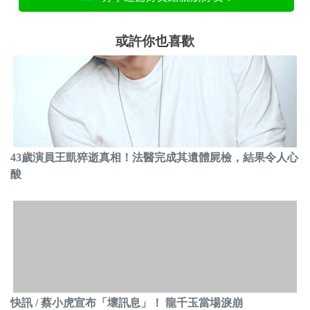
或許你也喜歡
43歲演員王凱猝逝真相！法醫完成其遺體屍檢，結果令人心
酸
快訊 / 蔡小虎宣布「壞訊息」！ 龍千玉當場淚崩