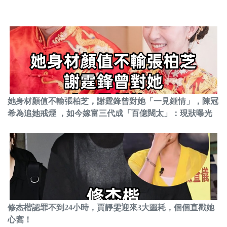
她身材顏值不輸張柏芝，謝霆鋒曾對她「一見鍾情」，陳冠
希為追她戒煙 ，如今嫁富三代成「百億闊太」：現狀曝光
修杰楷認罪不到24小時，賈靜雯迎來3大噩耗，個個直戳她
心窩！