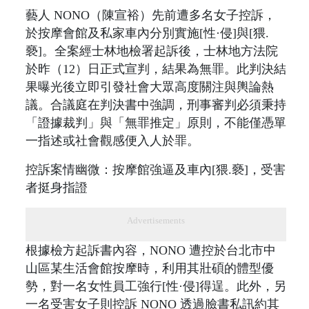
藝人 NONO（陳宣裕）先前遭多名女子控訴，
於按摩會館及私家車內分別實施[性·侵]與[猥.
褻]。全案經士林地檢署起訴後，士林地方法院
於昨（12）日正式宣判，結果為無罪。此判決結
果曝光後立即引發社會大眾高度關注與輿論熱
議。合議庭在判決書中強調，刑事審判必須秉持
「證據裁判」與「無罪推定」原則，不能僅憑單
一指述或社會觀感便入人於罪。
控訴案情幽微：按摩館強逼及車內[猥.褻]，受害
者挺身指證
Advertisements
根據檢方起訴書內容，NONO 遭控於台北市中
山區某生活會館按摩時，利用其壯碩的體型優
勢，對一名女性員工強行[性·侵]得逞。此外，另
一名受害女子則控訴 NONO 透過臉書私訊約其