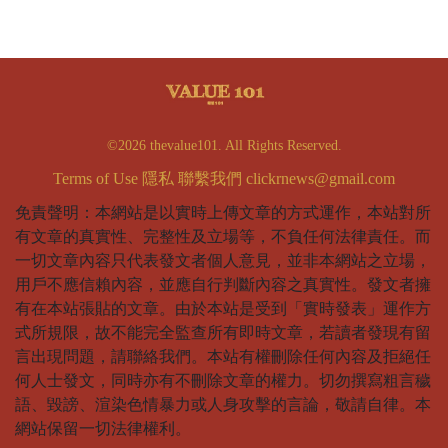
©2026 thevalue101. All Rights Reserved.
Terms of Use
隱私
聯繫我們
clickrnews@gmail.com
免責聲明：本網站是以實時上傳文章的方式運作，本站對所
有文章的真實性、完整性及立場等，不負任何法律責任。而
一切文章內容只代表發文者個人意見，並非本網站之立場，
用戶不應信賴內容，並應自行判斷內容之真實性。發文者擁
有在本站張貼的文章。由於本站是受到「實時發表」運作方
式所規限，故不能完全監查所有即時文章，若讀者發現有留
言出現問題，請聯絡我們。本站有權刪除任何內容及拒絕任
何人士發文，同時亦有不刪除文章的權力。切勿撰寫粗言穢
語、毀謗、渲染色情暴力或人身攻擊的言論，敬請自律。本
網站保留一切法律權利。