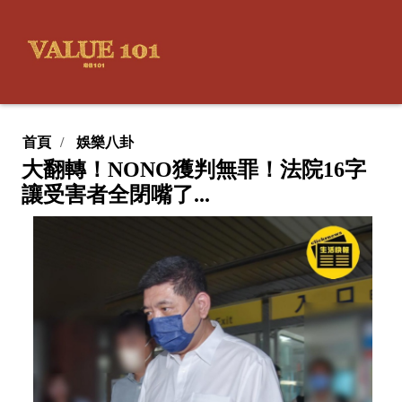
首頁
娛樂八卦
大翻轉！NONO獲判無罪！法院16字
讓受害者全閉嘴了...