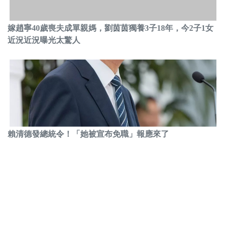
嫁趙寧40歲喪夫成單親媽，劉茵茵獨養3子18年，今2子1女
近況近況曝光太驚人
賴清德發總統令！「她被宣布免職」報應來了