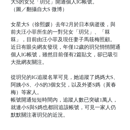
大S的女兒「玥兒」開通個人IG帳號。
（圖／翻攝自大S 微博）
女星大S（徐熙媛）去年2月於日本病逝後，與
前夫汪小菲所生的一對兒女「玥兒」、「箖
箖」，目前由汪小菲及現任妻子馬筱梅照顧。
近日有眼尖網友發現，年僅12歲的玥兒悄悄開通
個人IG帳號，雖然目前僅有2篇貼文，卻已吸引
大批網友關注。
從玥兒的IG追蹤名單可見，她追蹤了媽媽大S、
阿姨小S、小S的3個女兒，以及外婆S媽（黃春
梅）等家人。
帳號開通短短時間內，追蹤人數已突破1萬人，
就連小S與S媽也都回追該帳號，可見一家人仍
默默關注著玥兒的近況。