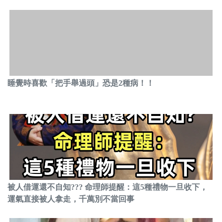
睡覺時喜歡「把手舉過頭」恐是2種病！！
被人借運還不自知??? 命理師提醒：這5種禮物一旦收下，
運氣直接被人拿走，千萬別不當回事