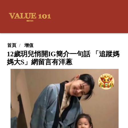
首頁
增值
12歲玥兒悄開IG簡介一句話 「追蹤媽
媽大S」網留言有洋蔥