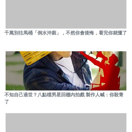
千萬別往馬桶「倒水沖廁」，不然你會後悔，看完你就懂了
不知自己過世？八點檔男星回棚內拍戲 製作人喊：你殺青
了