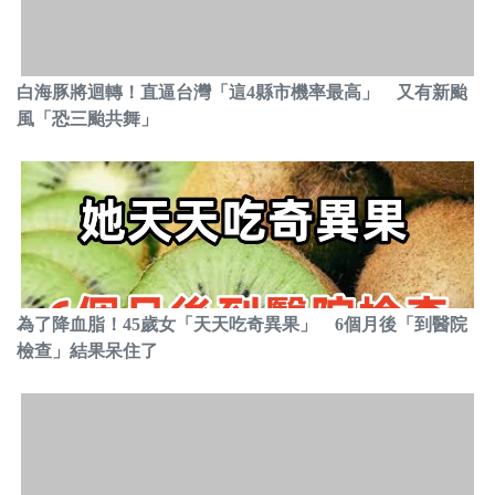
白海豚將迴轉！直逼台灣「這4縣市機率最高」 又有新颱
風「恐三颱共舞」
為了降血脂！45歲女「天天吃奇異果」 6個月後「到醫院
檢查」結果呆住了