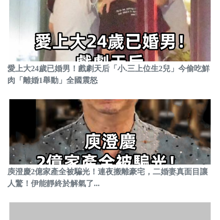
愛上大24歲已婚男！戲劇天后「小.三上位生2兒」今偷吃鮮
肉「離婚1舉動」全國震怒
庾澄慶2億家產全被騙光！連夜搬離豪宅，二婚妻真面目讓
人驚！伊能靜終於解氣了...