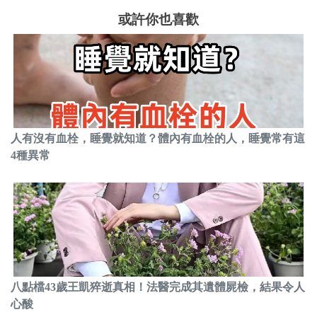
或許你也喜歡
人有沒有血栓，睡覺就知道？體內有血栓的人，睡覺常有這
4種異常
八點檔43歲王凱猝逝真相！法醫完成其遺體屍檢，結果令人
心酸