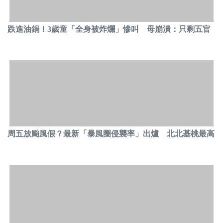
跌進油鍋！3歲童「全身被炸爛」慘叫 母崩潰：只剩五官
周五放颱風假？最新「暴風圈侵襲率」出爐 北北基桃最高