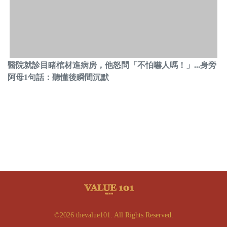
醫院就診目睹棺材進病房，他怒問「不怕嚇人嗎！」...身旁
阿母1句話：聽懂後瞬間沉默
©2026 thevalue101. All Rights Reserved.