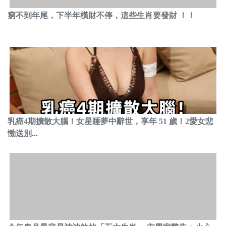
窮不到年尾，下半年橫財不停，這些生肖要發財 ！！
乳癌4期擴散大腦！女星睡夢中辭世，享年 51 歲！2愛女悲
慟送別...