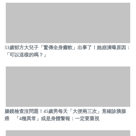
53歲郁方大兒子「驚傳全身癱軟」出事了！她崩潰曝原因：
「可以這樣的嗎？」
腸鏡檢查沒問題！45歲男每天「大便兩三次」竟確診胰腺
癌 「4種異常」或是身體警報：一定要重視