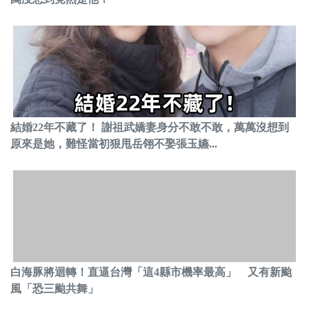
結婚22年不藏了！ 謝祖武嬌妻身分不敢不敢，萬萬沒想到
原來是她，難怪當初狠甩岳翎不娶張玉嬿...
白海豚將迴轉！直逼台灣「這4縣市機率最高」 又有新颱
風「恐三颱共舞」