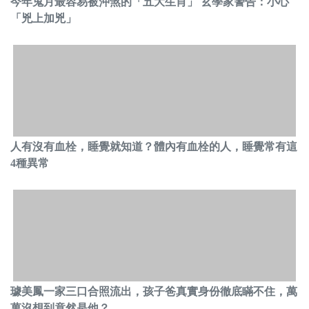
今年鬼月最容易被沖煞的「五大生肖」 玄學家警告：小心
「兇上加兇」
人有沒有血栓，睡覺就知道？體內有血栓的人，睡覺常有這
4種異常
璩美鳳一家三口合照流出，孩子爸真實身份徹底瞞不住，萬
萬沒想到竟然是他？