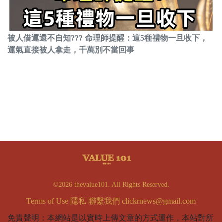
被人借運還不自知??? 命理師提醒：這5種禮物一旦收下，
運氣直接被人拿走，千萬別不當回事
©2026 thevalue101. All Rights Reserved.
Terms of Use
隱私
聯繫我們
clickrnews@gmail.com
免責聲明：本網站是以實時上傳文章的方式運作，本站對所