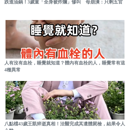
跌進油鍋！3歲童「全身被炸爛」慘叫 母崩潰：只剩五官
人有沒有血栓，睡覺就知道？體內有血栓的人，睡覺常有這
4種異常
八點檔43歲王凱猝逝真相！法醫完成其遺體屍檢，結果令人