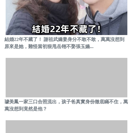
結婚22年不藏了！ 謝祖武嬌妻身分不敢不敢，萬萬沒想到
原來是她，難怪當初狠甩岳翎不娶張玉嬿...
璩美鳳一家三口合照流出，孩子爸真實身份徹底瞞不住，萬
萬沒想到竟然是他？