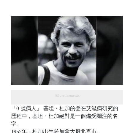
Advertisements
「0 號病人」 基坦・杜加的登在艾滋病研究的
歷程中，基坦・杜加絕對是一個備受關注的名
字。
1952年，杜加出生於加拿大魁北克市。