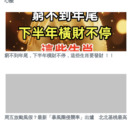
心酸
窮不到年尾，下半年橫財不停，這些生肖要發財 ！！
周五放颱風假？最新「暴風圈侵襲率」出爐 北北基桃最高