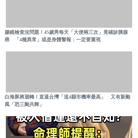
腸鏡檢查沒問題！45歲男每天「大便兩三次」竟確診胰腺
癌 「4種異常」或是身體警報：一定要重視
白海豚將迴轉！直逼台灣「這4縣市機率最高」 又有新颱
風「恐三颱共舞」