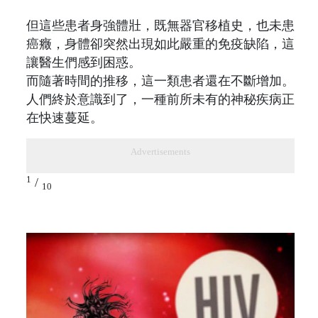
但這些患者身強體壯，既無器官移植史，也未患
癌癥，身體卻突然出現如此嚴重的免疫缺陷，這
讓醫生們感到困惑。
而隨著時間的推移，這一類患者還在不斷增加。
人們終於意識到了，一種前所未有的神秘疾病正
在快速蔓延。
Advertisements
1
/
10