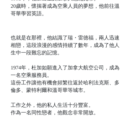
20歲時，懷揣著成為空乘人員的夢想，他前往溫
哥華學習英語。
也就是在那裡，他結識了瑞・雷德福，兩人迅速
相戀，這段浪漫的感情持續了數年，成為了他人
生中一段難忘的記憶。
1974年，杜加如願進入了加拿大航空公司，成為
一名空乘服務員。
這份工作讓他有機會頻繁往返於哈利法克斯、多
倫多、蒙特利爾和溫哥華等城市。
工作之外，他的私人生活十分豐富。
作為一名同性戀者，他觀念非常開放。