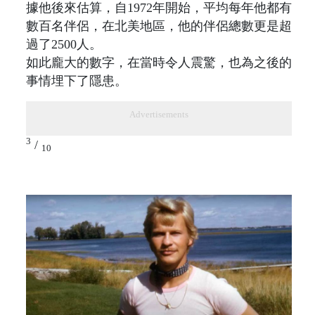
據他後來估算，自1972年開始，平均每年他都有
數百名伴侶，在北美地區，他的伴侶總數更是超
過了2500人。
如此龐大的數字，在當時令人震驚，也為之後的
事情埋下了隱患。
Advertisements
3
/
10