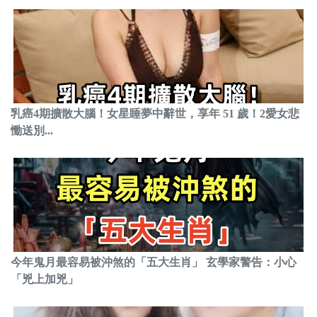
乳癌4期擴散大腦！女星睡夢中辭世，享年 51 歲！2愛女悲
慟送別...
今年鬼月最容易被沖煞的「五大生肖」 玄學家警告：小心
「兇上加兇」