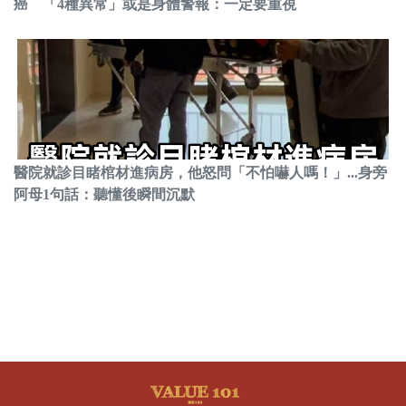
癌 「4種異常」或是身體警報：一定要重視
醫院就診目睹棺材進病房，他怒問「不怕嚇人嗎！」...身旁
阿母1句話：聽懂後瞬間沉默