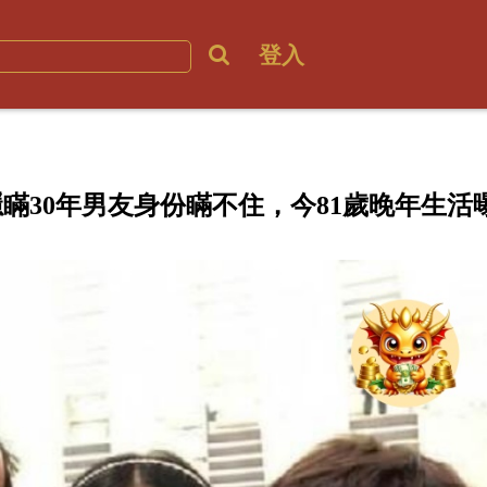
登入
瞞30年男友身份瞞不住，今81歲晚年生活