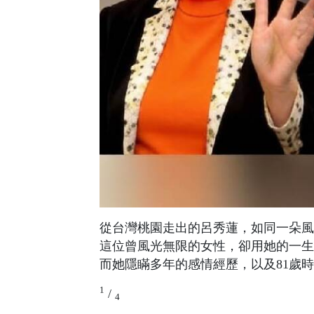
從台灣桃園走出的呂秀蓮，如同一朵風
這位曾風光無限的女性，卻用她的一生
而她隱瞞多年的感情經歷，以及81歲
1
/
4