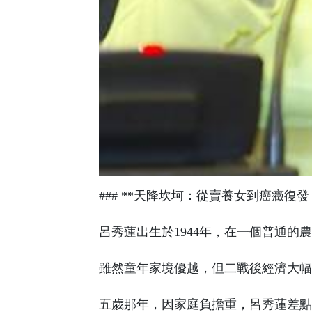
### **天降坎坷：從賣養女到癌癥復
呂秀蓮出生於1944年，在一個普通的
雖然童年家境優越，但二戰後經濟大幅
五歲那年，因家庭負擔重，呂秀蓮差點