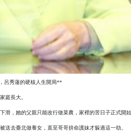
發，呂秀蓮的硬核人生開局**
農家庭長大。
下滑，她的父親只能改行做菜農，家裡的苦日子正式開
被送去臺北做養女，直至哥哥拚命護妹才躲過這一劫。