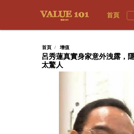
首頁
首頁
增值
呂秀蓮真實身家意外洩露，隱
太驚人