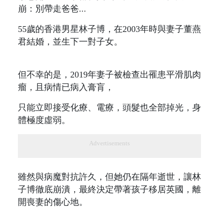
55歲的香港男星林子博，在2003年時與妻子董燕
君結婚，並生下一對子女。
但不幸的是，2019年妻子被檢查出罹患平滑肌肉
瘤，且病情已病入膏肓，
只能立即接受化療、電療，頭髮也全部掉光，身
體極度虛弱。
Advertisements
雖然與病魔對抗許久，但她仍在隔年逝世，讓林
子博徹底崩潰，最終決定帶著孩子移居英國，離
開喪妻的傷心地。