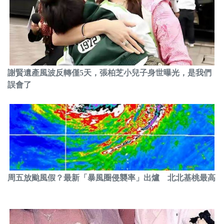
謝賢遺產風波反轉僅5天，張柏芝小兒子身世曝光，是我們
誤會了
周五放颱風假？最新「暴風圈侵襲率」出爐 北北基桃最高