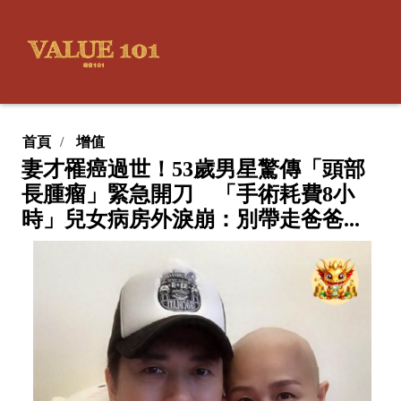
首頁
增值
妻才罹癌過世！53歲男星驚傳「頭部
長腫瘤」緊急開刀 「手術耗費8小
時」兒女病房外淚崩：別帶走爸爸...