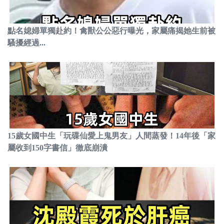
點名媳婦單獨赴約！禽獸公公惡行曝光，家屬痛揭她生前被
騷擾經過...
15歲女國中生「玩碟仙愛上鬼男友」人間蒸發！14年後「家
屬收到150字書信」徹底崩潰