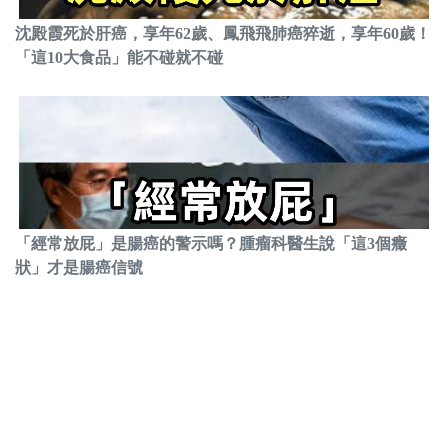
沈殿霞死於肝癌，享年62歲、鳳飛飛肺癌猝逝，享年60歲！
「這10大食品」能不碰就不碰
「經常放屁」是腸癌的警示嗎？腫瘤科醫生說「這3個癥
狀」才是腸癌信號