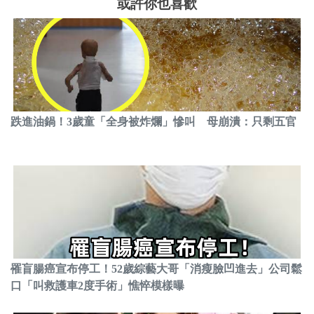
或許你也喜歡
跌進油鍋！3歲童「全身被炸爛」慘叫 母崩潰：只剩五官
罹盲腸癌宣布停工！52歲綜藝大哥「消瘦臉凹進去」公司鬆
口「叫救護車2度手術」憔悴模樣曝