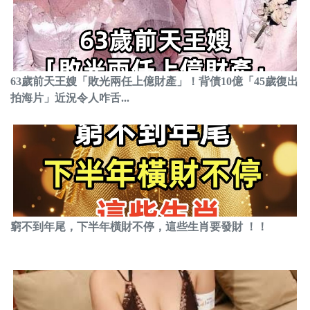
63歲前天王嫂「敗光兩任上億財產」！背債10億「45歲復出
拍海片」近況令人咋舌...
窮不到年尾，下半年橫財不停，這些生肖要發財 ！！