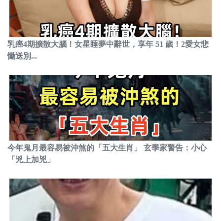
乳癌4期擴散大腦！女星睡夢中辭世，享年 51 歲！2愛女悲
慟送別...
今年鬼月最容易被沖煞的「五大生肖」 玄學家警告：小心
「兇上加兇」