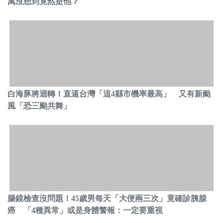
萬沒想到竟然是他？
白海豚將迴轉！直逼台灣「這4縣市機率最高」 又有新颱
風「恐三颱共舞」
腸鏡檢查沒問題！45歲男每天「大便兩三次」竟確診胰腺
癌 「4種異常」或是身體警報：一定要重視