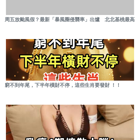
周五放颱風假？最新「暴風圈侵襲率」出爐 北北基桃最高
窮不到年尾，下半年橫財不停，這些生肖要發財 ！！