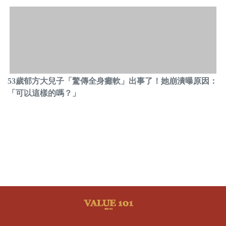
53歲郁方大兒子「驚傳全身癱軟」出事了！她崩潰曝原因：
「可以這樣的嗎？」