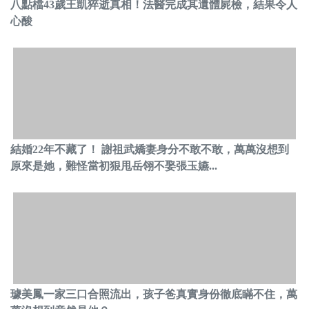
八點檔43歲王凱猝逝真相！法醫完成其遺體屍檢，結果令人
心酸
結婚22年不藏了！ 謝祖武嬌妻身分不敢不敢，萬萬沒想到
原來是她，難怪當初狠甩岳翎不娶張玉嬿...
璩美鳳一家三口合照流出，孩子爸真實身份徹底瞞不住，萬