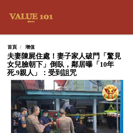
首頁
增值
夫妻陳屍住處！妻子家人破門「驚見
女兒臉朝下」倒臥，鄰居曝「10年
死.9親人」：受到詛咒