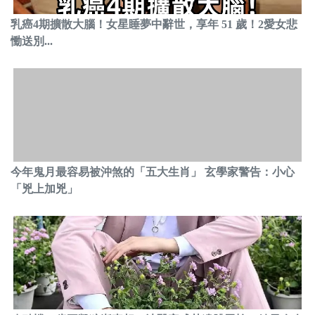
乳癌4期擴散大腦！女星睡夢中辭世，享年 51 歲！2愛女悲
慟送別...
今年鬼月最容易被沖煞的「五大生肖」 玄學家警告：小心
「兇上加兇」