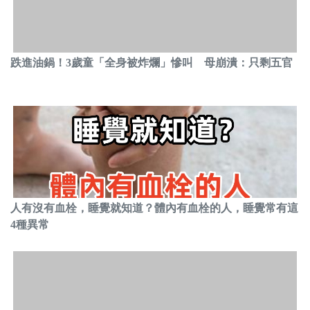
跌進油鍋！3歲童「全身被炸爛」慘叫 母崩潰：只剩五官
人有沒有血栓，睡覺就知道？體內有血栓的人，睡覺常有這
4種異常