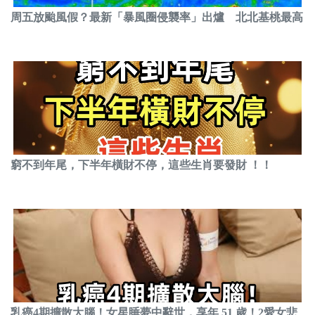
周五放颱風假？最新「暴風圈侵襲率」出爐 北北基桃最高
窮不到年尾，下半年橫財不停，這些生肖要發財 ！！
乳癌4期擴散大腦！女星睡夢中辭世，享年 51 歲！2愛女悲