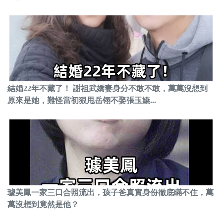
結婚22年不藏了！ 謝祖武嬌妻身分不敢不敢，萬萬沒想到
原來是她，難怪當初狠甩岳翎不娶張玉嬿...
璩美鳳一家三口合照流出，孩子爸真實身份徹底瞞不住，萬
萬沒想到竟然是他？