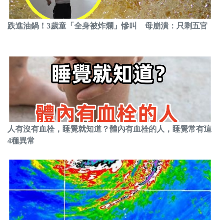
跌進油鍋！3歲童「全身被炸爛」慘叫 母崩潰：只剩五官
人有沒有血栓，睡覺就知道？體內有血栓的人，睡覺常有這
4種異常