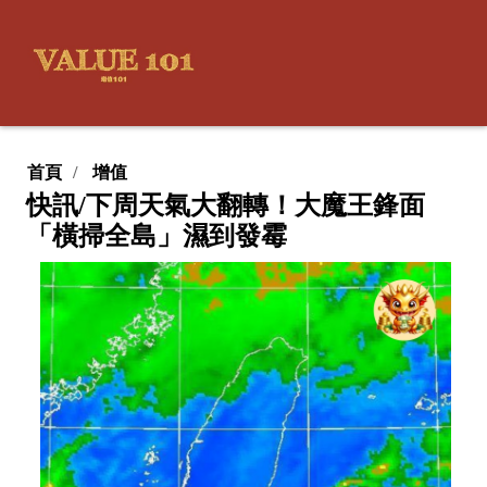
首頁
增值
快訊/下周天氣大翻轉！大魔王鋒面
「橫掃全島」濕到發霉