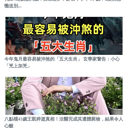
慟送別...
今年鬼月最容易被沖煞的「五大生肖」 玄學家警告：小心
「兇上加兇」
八點檔43歲王凱猝逝真相！法醫完成其遺體屍檢，結果令人
心酸