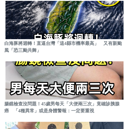
白海豚將迴轉！直逼台灣「這4縣市機率最高」 又有新颱
風「恐三颱共舞」
腸鏡檢查沒問題！45歲男每天「大便兩三次」竟確診胰腺
癌 「4種異常」或是身體警報：一定要重視