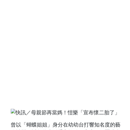
曾以「蝴蝶姐姐」身分在幼幼台打響知名度的藝