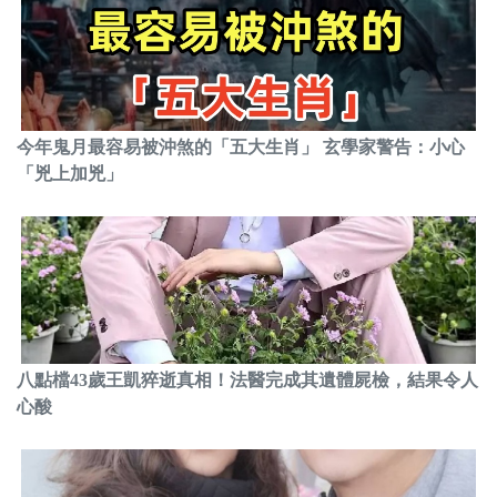
今年鬼月最容易被沖煞的「五大生肖」 玄學家警告：小心
「兇上加兇」
八點檔43歲王凱猝逝真相！法醫完成其遺體屍檢，結果令人
心酸