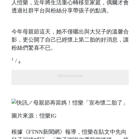
人愷樂，近年將生活重心轉移至家庭，偶爾才會
透過社群平台與粉絲分享帶孩子的點滴。
今年母親節這天，她不僅曬出與大兒子的溫馨合
影，更公開了自己已經懷上第二胎的好消息，讓
粉絲們驚喜不已。
1
/
4
Advertisements
圖片來源：愷樂IG
根據《FTNN新聞網》報導，愷樂在貼文中先向