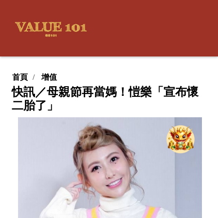
首頁
增值
快訊／母親節再當媽！愷樂「宣布懷
二胎了」