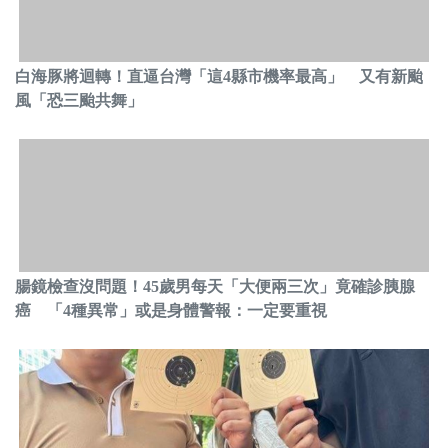
白海豚將迴轉！直逼台灣「這4縣市機率最高」 又有新颱
風「恐三颱共舞」
腸鏡檢查沒問題！45歲男每天「大便兩三次」竟確診胰腺
癌 「4種異常」或是身體警報：一定要重視