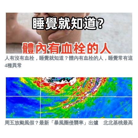
人有沒有血栓，睡覺就知道？體內有血栓的人，睡覺常有這
4種異常
周五放颱風假？最新「暴風圈侵襲率」出爐 北北基桃最高