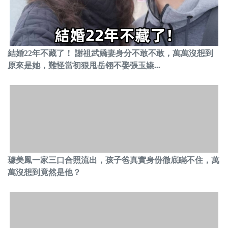
結婚22年不藏了！ 謝祖武嬌妻身分不敢不敢，萬萬沒想到
原來是她，難怪當初狠甩岳翎不娶張玉嬿...
璩美鳳一家三口合照流出，孩子爸真實身份徹底瞞不住，萬
萬沒想到竟然是他？