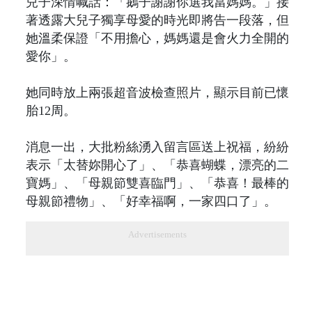
兒子深情喊話：「鵝子謝謝你選我當媽媽。」接
著透露大兒子獨享母愛的時光即將告一段落，但
她溫柔保證「不用擔心，媽媽還是會火力全開的
愛你」。
她同時放上兩張超音波檢查照片，顯示目前已懷
胎12周。
消息一出，大批粉絲湧入留言區送上祝福，紛紛
表示「太替妳開心了」、「恭喜蝴蝶，漂亮的二
寶媽」、「母親節雙喜臨門」、「恭喜！最棒的
母親節禮物」、「好幸福啊，一家四口了」。
Advertisements