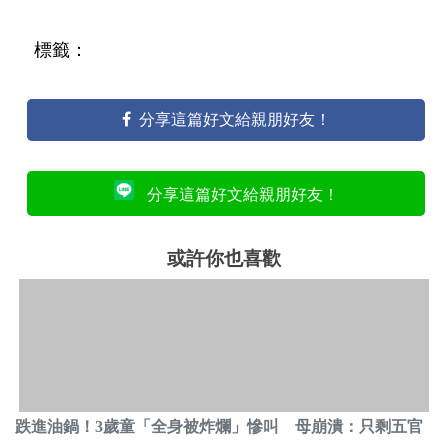
標籤：
分享這篇好文給親朋好友！
分享這篇好文給親朋好友！
或許你也喜歡
跌進油鍋！3歲童「全身被炸爛」慘叫 母崩潰：只剩五官