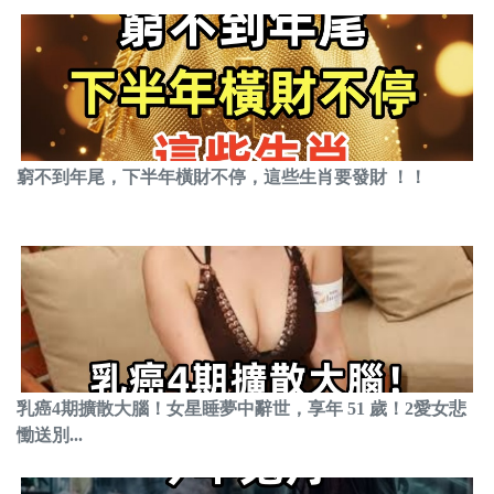
窮不到年尾，下半年橫財不停，這些生肖要發財 ！！
乳癌4期擴散大腦！女星睡夢中辭世，享年 51 歲！2愛女悲
慟送別...