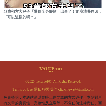
53歲郁方大兒子「驚傳全身癱軟」出事了！她崩潰曝原因：
「可以這樣的嗎？」
©2026 thevalue101. All Rights Reserved.
Terms of Use
隱私
聯繫我們
clickrnews@gmail.com
免責聲明：本網站是以實時上傳文章的方式運作，本站對所
有文章的真實性、完整性及立場等，不負任何法律責任。而