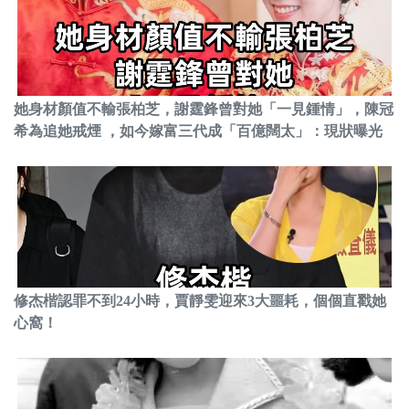
她身材顏值不輸張柏芝，謝霆鋒曾對她「一見鍾情」，陳冠
希為追她戒煙 ，如今嫁富三代成「百億闊太」：現狀曝光
修杰楷認罪不到24小時，賈靜雯迎來3大噩耗，個個直戳她
心窩！