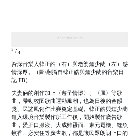
Advertisements
2
/
4
資深音樂人韓正皓（右）與老婆鍾少蘭（左）感
情深厚。（圖/翻攝自韓正皓與鍾少蘭的音樂日
記 FB）
夫妻倆的創作加上〈遊子情懷〉、〈風〉等歌
曲，帶動校園歌曲運動風潮，也為日後的金韻
獎、民謠風創作比賽奠定基礎。韓正皓與鍾少蘭
進入環境音樂製作所工作後，開始製作廣告歌
曲，愛肝口服液、大成雞蛋面、東元電機、鱷魚
蚊香、必安住等廣告歌，都是讓民眾朗朗上口的