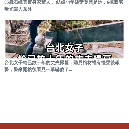
85歲石峰真實身家驚人， 結婚44年嬌妻竟然是她，6棟豪宅
曝光讓人意外
台北女子給已故十年的丈夫掃墓，聽見棺材裡有怪聲後報
警，警察開棺後看見一幕嚇傻了...