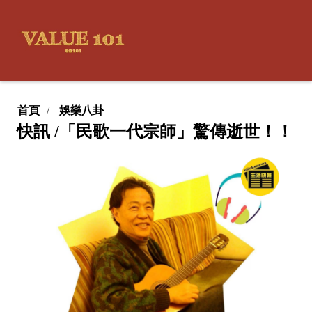
首頁
娛樂八卦
快訊 /「民歌一代宗師」驚傳逝世！！