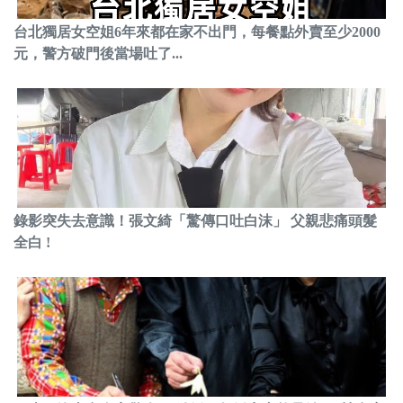
台北獨居女空姐6年來都在家不出門，每餐點外賣至少2000
元，警方破門後當場吐了...
錄影突失去意識！張文綺「驚傳口吐白沫」 父親悲痛頭髮
全白 !