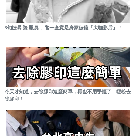
6旬嬤暴.斃.飄臭， 警一查竟是身家破億「大咖影后」！
今天才知道，去除膠印這麼簡單，再也不用手摳了，輕松去
除膠印！