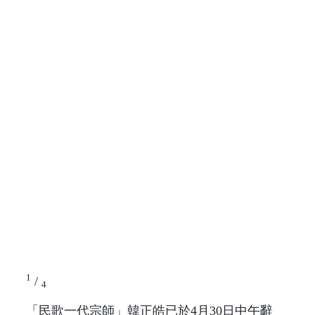
1
/
4
「民歌一代宗師」韓正皓已於4月30日中午辭