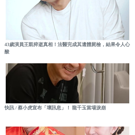
43歲演員王凱猝逝真相！法醫完成其遺體屍檢，結果令人心
酸
快訊 / 蔡小虎宣布「壞訊息」！ 龍千玉當場淚崩