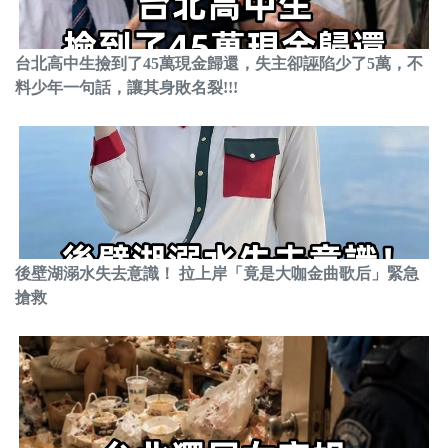
台北高中生撿到了45萬現金歸還，失主卻誣陷少了5萬，不
料少年一句話，讓其身敗名裂!!!
後壁湖溺水失去意識！ 拉上岸「竟是大咖金曲歌后」緊急
搶救