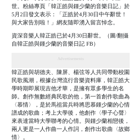
世。粉絲專頁「韓正皓與鍾少蘭的音樂日記」於
5月2日發文表示：「正皓於4月30日中午辭世！
與大家告別啦！」網友隨即湧入留言悼念。
資深音樂人韓正皓已於4月30日辭世。（圖/翻攝
自韓正皓與鍾少蘭的音樂日記 FB）
Advertisements
韓正皓與胡德夫、陳屏、楊弦等人共同帶動校園
民歌風潮，根據台灣流行音樂資料庫，韓正皓大
學時期即展現吉他才華，是擁有眾多學生的名
師。創作無數經典民歌的他，第一首創作歌曲為
〈慕情〉，是於馬祖當兵時將思慕鍾少蘭的心情
譜成的歌曲；考上大學後，他創作〈學子心聲〉
來表達當時大學聯考的心情。與鍾少蘭相戀後，
兩人更是一人作曲一人作詞，創作出歌曲〈故鄉
情〉。