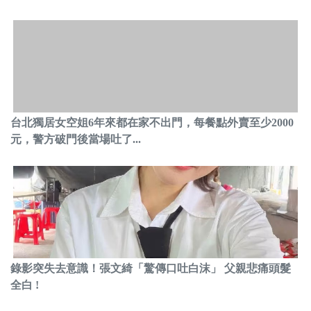
台北獨居女空姐6年來都在家不出門，每餐點外賣至少2000
元，警方破門後當場吐了...
錄影突失去意識！張文綺「驚傳口吐白沫」 父親悲痛頭髮
全白 !