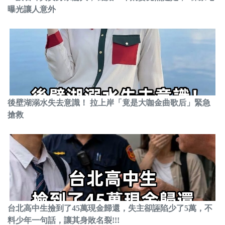
曝光讓人意外
後壁湖溺水失去意識！ 拉上岸「竟是大咖金曲歌后」緊急
搶救
台北高中生撿到了45萬現金歸還，失主卻誣陷少了5萬，不
料少年一句話，讓其身敗名裂!!!