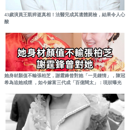
43歲演員王凱猝逝真相！法醫完成其遺體屍檢，結果令人心
酸
她身材顏值不輸張柏芝，謝霆鋒曾對她「一見鍾情」，陳冠
希為追她戒煙 ，如今嫁富三代成「百億闊太」：現狀曝光