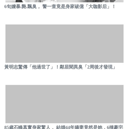
6旬嬤暴.斃.飄臭， 警一查竟是身家破億「大咖影后」！
黃明志驚傳「他過世了」！鄰居聞異臭「2周後才發現」
85歲石峰真實身家驚人， 結婚44年嬌妻竟然是她，6棟豪宅