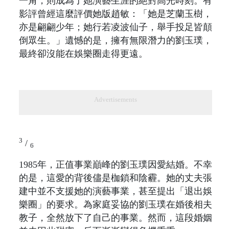
一角，則成為了她演藝生涯的絕對高光時刻。有
影評曾經這麼評價她版趙敏：「她是芝蘭玉樹，
亦是翩翩少年；她行若凌波仙子，舉手投足皆顛
倒眾生。」遺憾的是，擁有無限潛力的劉玉璞，
最終卻沒能在娛樂圈走得更遠。
Advertisements
3
/
6
1985年，正值事業巔峰的劉玉璞因愛結婚。不幸
的是，這愛的背後儘是枷鎖和陰霾。她的丈夫張
建中並不支援她的演藝事業，甚至提出「退出娛
樂圈」的要求。為家庭妥協的劉玉璞在婚後相夫
教子，全然放下了自己的事業。然而，這段婚姻