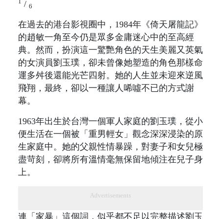
1
/
6
在過去的港台影視圈中，1984年《倚天屠龍記》
的趙敏一角至今仍是眾多金庸迷心中的至高經
典。然而，扮演這一驚艷角色的天生美麗又英氣
的女演員劉玉璞，卻未曾像她塑造的角色那樣命
運多舛後還能光芒四射。她的人生並未迎來逆風
飛翔，最終，卻以一種讓人唏噓不已的方式謝
幕。
1963年出生於台灣一個軍人家庭的劉玉璞，從小
便生活在一個被「重男輕女」觀念深深浸染的原
生家庭中。她的父親性情暴躁，對妻子和女兒極
盡苛刻，卻將所有溫情毫無保留地傾注在兒子身
上。
Advertisements
連「家暴」這個詞，似乎都不足以完整描述劉玉