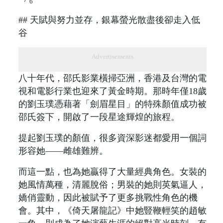
6
## 天賦與努力並存，銀幕螢光散盡後卻走入低
谷
Advertisements
八十年代，邵氏影業橫掃亞洲，香港及台灣的電
視和電影行業也迎來了黃金時期。那時年僅18歲
的劉玉璞憑藉著「劍眉星目」的特殊顏值成功被
邵氏簽下，開啟了一段星途輝煌的旅程。
提起劉玉璞的顏值，很多資深影迷都愛用一個詞
形容她——雌雄難辨。
而這一點，也為她贏得了大量經典角色。女裝的
她風情萬種，清麗脫俗；男裝的她則英氣逼人，
嬌俏靈動，因此被賦予了更多挑戰性角色的機
會。其中，《倚天屠龍記》中她豎鞭輕笑的趙敏