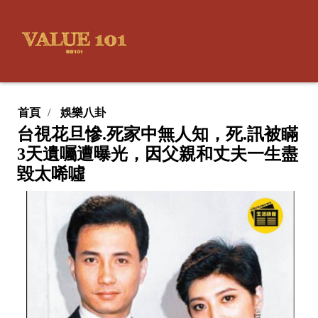
首頁
娛樂八卦
台視花旦慘.死家中無人知，死.訊被瞞
3天遺囑遭曝光，因父親和丈夫一生盡
毀太唏噓