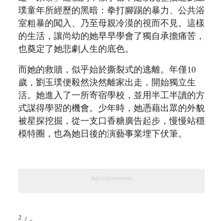
璞童年所經歷的黑暗：拳打腳踢的暴力、公共浴
室粗暴的闖入、乃至母親冷漠的視而不見。這樣
的生活，讓尚幼的她早早學會了獨自承擔痛苦，
也奠定了她悲劇人生的底色。
而她的救贖，似乎始於撕裂式的逃離。年僅10
歲，劉玉璞便毅然決然離家出走，開始獨立生
活。她進入了一所寄宿學校，並用半工半讀的方
式謀得學習的機會。少年時，她憑藉出眾的外貌
被星探挖掘，從一支口香糖廣告起步，慢慢站穩
模特圈，也為她日後的演藝事業埋下伏筆。
Advertisements
2
/