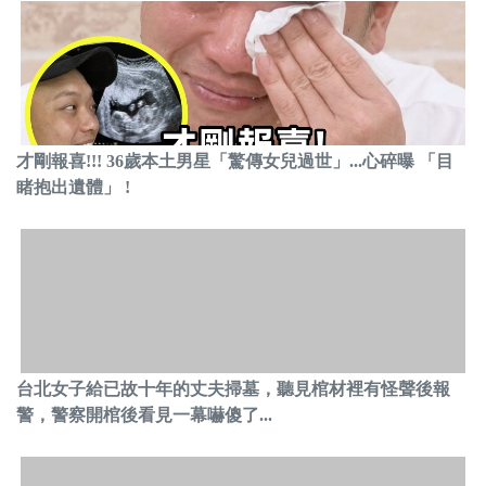
才剛報喜!!! 36歲本土男星「驚傳女兒過世」...心碎曝 「目
睹抱出遺體」 !
台北女子給已故十年的丈夫掃墓，聽見棺材裡有怪聲後報
警，警察開棺後看見一幕嚇傻了...