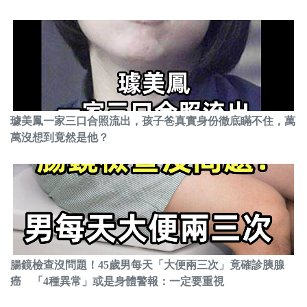
璩美鳳一家三口合照流出，孩子爸真實身份徹底瞞不住，萬
萬沒想到竟然是他？
腸鏡檢查沒問題！45歲男每天「大便兩三次」竟確診胰腺
癌 「4種異常」或是身體警報：一定要重視