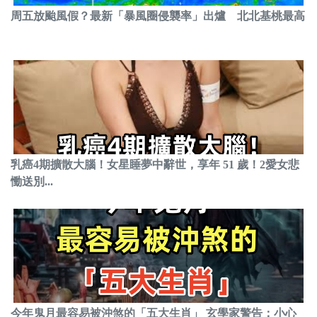
周五放颱風假？最新「暴風圈侵襲率」出爐 北北基桃最高
乳癌4期擴散大腦！女星睡夢中辭世，享年 51 歲！2愛女悲
慟送別...
今年鬼月最容易被沖煞的「五大生肖」 玄學家警告：小心