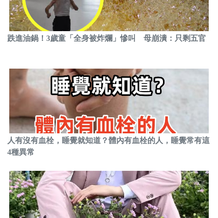
跌進油鍋！3歲童「全身被炸爛」慘叫 母崩潰：只剩五官
人有沒有血栓，睡覺就知道？體內有血栓的人，睡覺常有這
4種異常