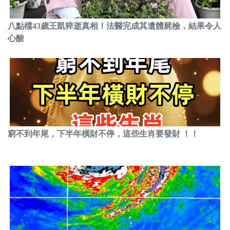
八點檔43歲王凱猝逝真相！法醫完成其遺體屍檢，結果令人
心酸
窮不到年尾，下半年橫財不停，這些生肖要發財 ！！