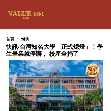
首頁
增值
快訊/台灣知名大學「正式熄燈」！學
生畢業就停辦， 校產全捐了