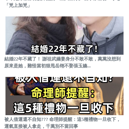
「兇上加兇」
結婚22年不藏了！ 謝祖武嬌妻身分不敢不敢，萬萬沒想到
原來是她，難怪當初狠甩岳翎不娶張玉嬿...
被人借運還不自知??? 命理師提醒：這5種禮物一旦收下，
運氣直接被人拿走，千萬別不當回事