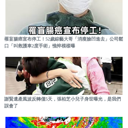
罹盲腸癌宣布停工！52歲綜藝大哥「消瘦臉凹進去」公司鬆
口「叫救護車2度手術」憔悴模樣曝
謝賢遺產風波反轉僅5天，張柏芝小兒子身世曝光，是我們
誤會了