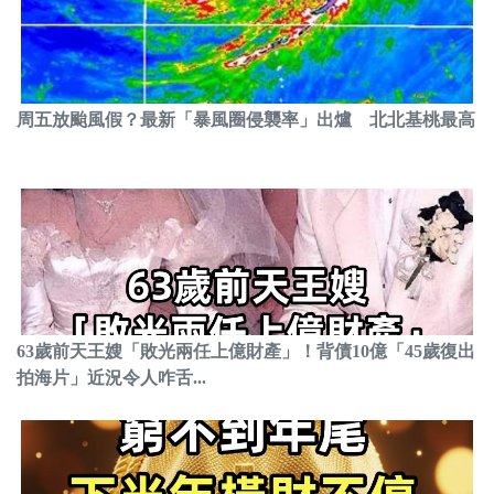
周五放颱風假？最新「暴風圈侵襲率」出爐 北北基桃最高
63歲前天王嫂「敗光兩任上億財產」！背債10億「45歲復出
拍海片」近況令人咋舌...