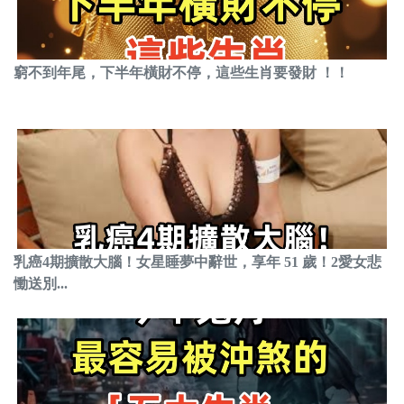
窮不到年尾，下半年橫財不停，這些生肖要發財 ！！
乳癌4期擴散大腦！女星睡夢中辭世，享年 51 歲！2愛女悲
慟送別...