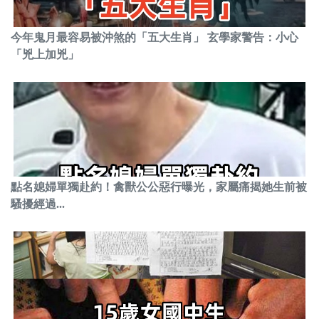
今年鬼月最容易被沖煞的「五大生肖」 玄學家警告：小心
「兇上加兇」
點名媳婦單獨赴約！禽獸公公惡行曝光，家屬痛揭她生前被
騷擾經過...