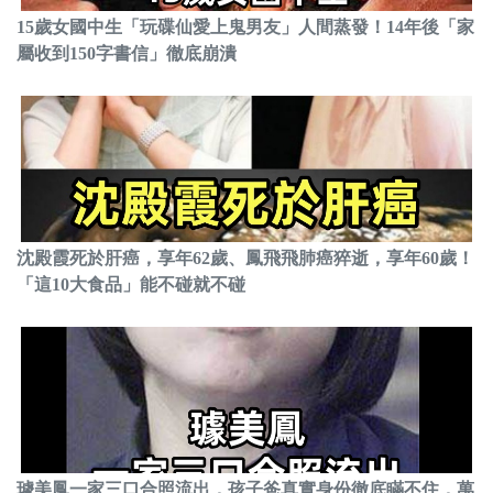
15歲女國中生「玩碟仙愛上鬼男友」人間蒸發！14年後「家
屬收到150字書信」徹底崩潰
沈殿霞死於肝癌，享年62歲、鳳飛飛肺癌猝逝，享年60歲！
「這10大食品」能不碰就不碰
璩美鳳一家三口合照流出，孩子爸真實身份徹底瞞不住，萬