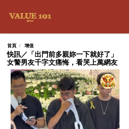
首頁
增值
快訊／「出門前多親妳一下就好了」
女警男友千字文痛悔，看哭上萬網友