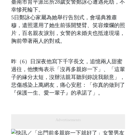
臺南市育平派出所28歲女警鄭詠心遭遇死劫，不
幸慘死輪下。
5日鄭詠心家屬為她舉行告別式，會場典雅肅
穆，遺照選用了她生前張開雙臂、笑容燦爛的照
片，百名親友淚別，女警的未婚夫也抵達現場，
胸前帶著兩人的對戒。
昨（6）日深夜他寫下千字長文，追憶兩人甜蜜
過往，他懊悔表示「沒再多親妳一下」、「這輩
子的緣分太短，沒辦法親耳聽到妳說我願意」，
悲傷感染上萬網友，痛心安慰：「你真的做到了
『保護一生、愛一輩子』的承諾了」。
Advertisements