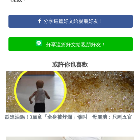
分享這篇好文給親朋好友！
分享這篇好文給親朋好友！
或許你也喜歡
跌進油鍋！3歲童「全身被炸爛」慘叫 母崩潰：只剩五官