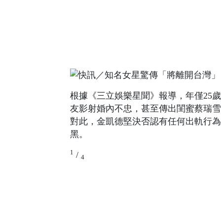
根據《三立娛樂星聞》報導，年僅25
友影射婚內不忠，甚至傳出閨蜜蔡瑞雪
對此，金凱德堅決否認有任何出軌行為
黑。
1
/
4