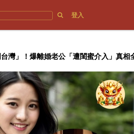
登入
開台灣」！爆離婚老公「遭閨蜜介入」真相