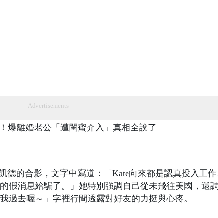
Advertisements
金凱德的合影，文字中寫道：「Kate向來都是認真投入工
的假消息給騙了。」她特別強調自己從未飛往美國，還
我過去喔～」字裡行間透露對好友的力挺與心疼。