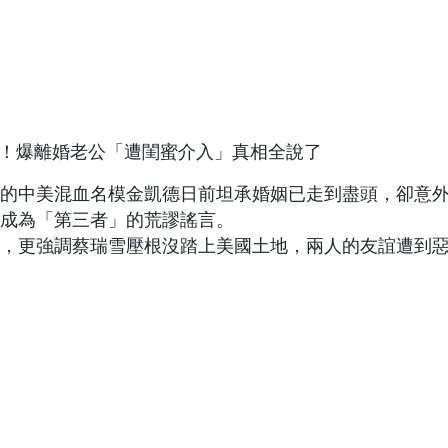
歲的中美混血名模金凱德日前坦承婚姻已走到盡頭，卻意
成為「第三者」的荒謬謠言。
，更強調蔡瑞雪壓根沒踏上美國土地，兩人的友誼遭到