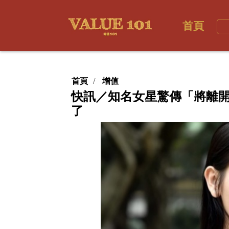
首頁
首頁
增值
快訊／知名女星驚傳「將離
了