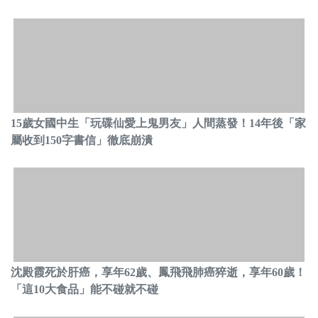
15歲女國中生「玩碟仙愛上鬼男友」人間蒸發！14年後「家
屬收到150字書信」徹底崩潰
沈殿霞死於肝癌，享年62歲、鳳飛飛肺癌猝逝，享年60歲！
「這10大食品」能不碰就不碰