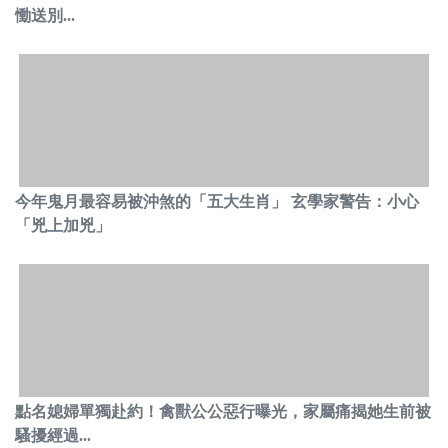
慟送別...
今年鬼月最容易被沖煞的「五大生肖」 玄學家警告：小心
「兇上加兇」
點名媳婦單獨赴約！禽獸公公惡行曝光，家屬痛揭她生前被
騷擾經過...