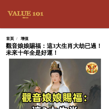
首頁
增值
觀音娘娘賜福：這3大生肖大劫已過！
未來十年全是好運！