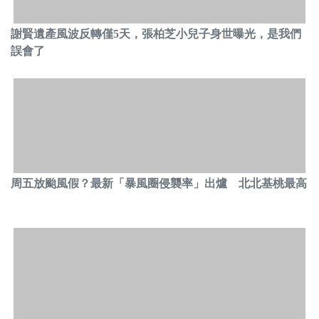
謝賢遺產風波反轉僅5天，張柏芝小兒子身世曝光，是我們
誤會了
周五放颱風假？最新「暴風圈侵襲率」出爐 北北基桃最高