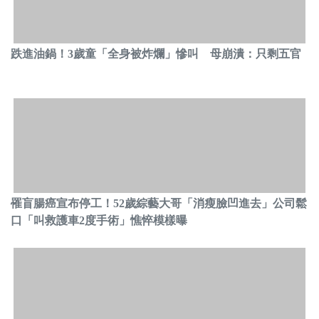
跌進油鍋！3歲童「全身被炸爛」慘叫 母崩潰：只剩五官
罹盲腸癌宣布停工！52歲綜藝大哥「消瘦臉凹進去」公司鬆
口「叫救護車2度手術」憔悴模樣曝