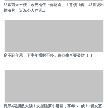
63歲前天王嫂「敗光兩任上億財產」！背債10億「45歲復出
拍海片」近況令人咋舌...
窮不到年尾，下半年橫財不停，這些生肖要發財 ！！
乳癌4期擴散大腦！女星睡夢中辭世，享年 51 歲！2愛女悲