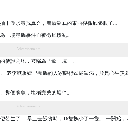
下抽干湖水尋找真兇，看清湖底的東西後徹底傻眼了...
為一場尋鵝事件而被徹底攪亂。
Advertisements
的傳說之地，被稱為「龍王坑」。
。 老李瞧著鄉里養鵝的人家賺得盆滿缽滿，於是心生羨
、糞便養魚，堪稱完美的塘伴。
Advertisements
便發生了。 早上去餵食時，16隻鵝少了一隻。 一開始，