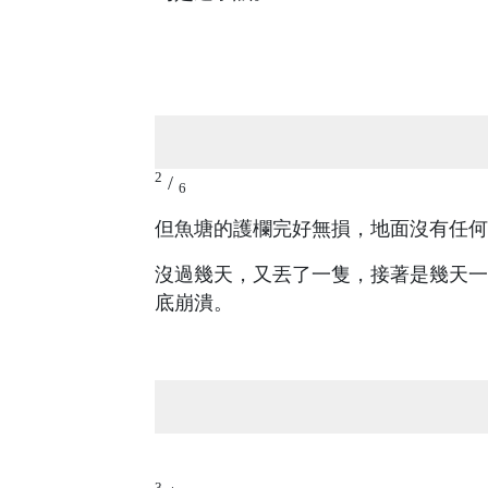
2
/
6
但魚塘的護欄完好無損，地面沒有任何
沒過幾天，又丟了一隻，接著是幾天一
底崩潰。
3