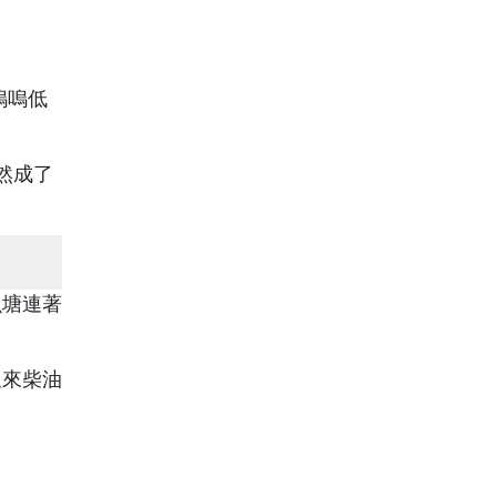
嗚嗚低
然成了
魚塘連著
租來柴油