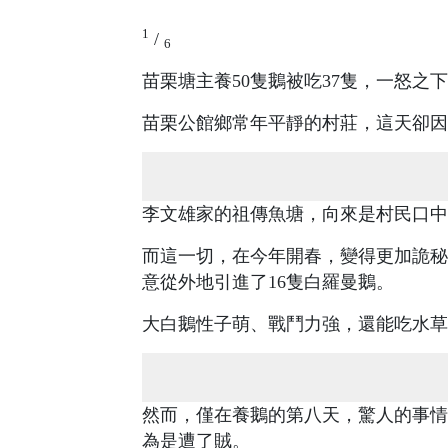
1
/
6
苗栗塘主養50隻鵝被吃37隻，一怒之
苗栗公館鄉常年平靜的村莊，這天卻因
李文雄家的祖傳魚塘，向來是村民口中
而這一切，在今年開春，變得更加詭秘
意從外地引進了16隻白羅曼鵝。
大白鵝性子萌、戰鬥力強，還能吃水草
然而，僅在養鵝的第八天，驚人的事情
為是遭了賊。