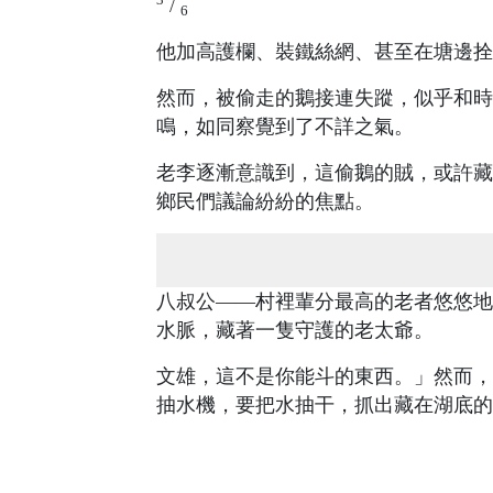
/
6
他加高護欄、裝鐵絲網、甚至在塘邊拴
然而，被偷走的鵝接連失蹤，似乎和時
鳴，如同察覺到了不詳之氣。
老李逐漸意識到，這偷鵝的賊，或許藏
鄉民們議論紛紛的焦點。
八叔公——村裡輩分最高的老者悠悠地
水脈，藏著一隻守護的老太爺。
文雄，這不是你能斗的東西。」然而，
抽水機，要把水抽干，抓出藏在湖底的