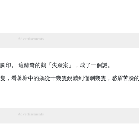
Advertisements
腳印。 這離奇的鵝「失蹤案」，成了一個謎。
隻，看著塘中的鵝從十幾隻銳減到僅剩幾隻，愁眉苦臉
Advertisements