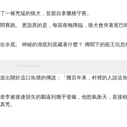
了一條兇猛的狼犬，並親自拿獵槍守夜。
間賽跑。 更詭異的是，每當夜晚降臨，狼犬會夾著尾巴
在水底。 神秘的湖底到底藏著什麼？ 傳聞下的龍王坑忽
Advertisements
道出關於這口魚塘的傳說：「幾百年來，村裡的人說這
老李被接連損失的鵝逼到幾乎發瘋，他怒氣衝天，直接
真兇。