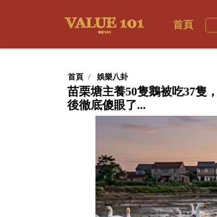
首頁
首頁
娛樂八卦
苗栗塘主養50隻鵝被吃37
後徹底傻眼了...