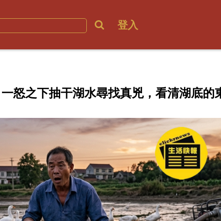
登入
隻，一怒之下抽干湖水尋找真兇，看清湖底的