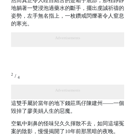
然而真正令人瞠目結舌的是箱子底部，那裡靜靜
地躺著一雙浸泡過藥水的斷手，擺出虔誠祈禱的
姿勢，左手無名指上，一枚鑽戒閃爍著令人窒息
的寒光。
Advertisements
2
/
4
Advertisements
這雙手屬於當年的地下錢莊馬仔陳建州——一個
毀掉了廖美娟人生的惡魔。
空氣中刺鼻的怪味兒久久揮散不去，如同這場冤
案的陰影，慢慢揭開了10年前那黑暗的夜晚。