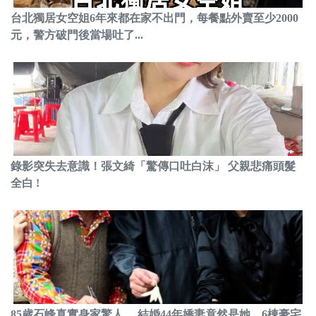
台北獨居女空姐6年來都在家不出門，每餐點外賣至少2000
元，警方破門後當場吐了...
錄影突失去意識！張文綺「驚傳口吐白沫」 父親悲痛頭髮
全白 !
85歲石峰真實身家驚人， 結婚44年嬌妻竟然是她，6棟豪宅