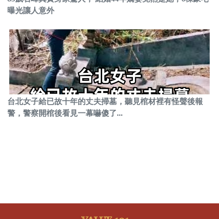
曝光讓人意外
台北女子給已故十年的丈夫掃墓，聽見棺材裡有怪聲後報
警，警察開棺後看見一幕嚇傻了...