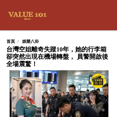
首頁
娛樂八卦
台灣空姐離奇失蹤10年，她的行李箱
卻突然出現在機場轉盤， 員警開啟後
全場震驚！