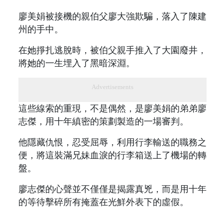
廖美娟被接機的親伯父廖大強欺騙，落入了陳建
州的手中。
在她掙扎逃脫時，被伯父親手推入了大園廢井，
將她的一生埋入了黑暗深淵。
Advertisements
這些線索的重現，不是偶然，是廖美娟的弟弟廖
志傑，用十年縝密的策劃製造的一場審判。
他隱藏仇恨，忍受屈辱，利用行李輸送的職務之
便，將這裝滿兄妹血淚的行李箱送上了機場的轉
盤。
廖志傑的心聲並不僅僅是揭露真兇，而是用十年
的等待擊碎所有掩蓋在光鮮外表下的虛假。