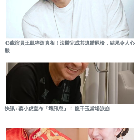
43歲演員王凱猝逝真相！法醫完成其遺體屍檢，結果令人心
酸
快訊 / 蔡小虎宣布「壞訊息」！ 龍千玉當場淚崩