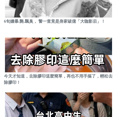
6旬嬤暴.斃.飄臭， 警一查竟是身家破億「大咖影后」！
今天才知道，去除膠印這麼簡單，再也不用手摳了，輕松去
除膠印！