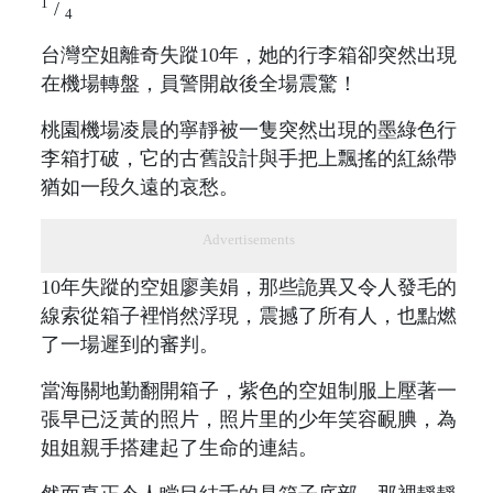
1
/
4
台灣空姐離奇失蹤10年，她的行李箱卻突然出現
在機場轉盤，員警開啟後全場震驚！
桃園機場凌晨的寧靜被一隻突然出現的墨綠色行
李箱打破，它的古舊設計與手把上飄搖的紅絲帶
猶如一段久遠的哀愁。
Advertisements
10年失蹤的空姐廖美娟，那些詭異又令人發毛的
線索從箱子裡悄然浮現，震撼了所有人，也點燃
了一場遲到的審判。
當海關地勤翻開箱子，紫色的空姐制服上壓著一
張早已泛黃的照片，照片里的少年笑容靦腆，為
姐姐親手搭建起了生命的連結。