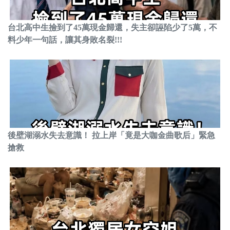
台北高中生撿到了45萬現金歸還，失主卻誣陷少了5萬，不
料少年一句話，讓其身敗名裂!!!
後壁湖溺水失去意識！ 拉上岸「竟是大咖金曲歌后」緊急
搶救