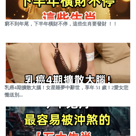
窮不到年尾，下半年橫財不停，這些生肖要發財 ！！
乳癌4期擴散大腦！女星睡夢中辭世，享年 51 歲！2愛女悲
慟送別...