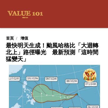
首頁
增值
最快明天生成！颱風哈格比「大迴轉
北上」路徑曝光 最新預測「這時間
猛變天」