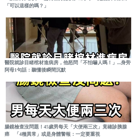
「可以這樣的嗎？」
醫院就診目睹棺材進病房，他怒問「不怕嚇人嗎！」...身旁
阿母1句話：聽懂後瞬間沉默
腸鏡檢查沒問題！45歲男每天「大便兩三次」竟確診胰腺
癌 「4種異常」或是身體警報：一定要重視