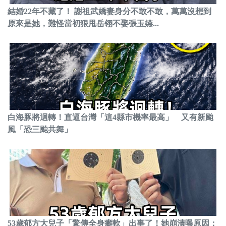
結婚22年不藏了！ 謝祖武嬌妻身分不敢不敢，萬萬沒想到
原來是她，難怪當初狠甩岳翎不娶張玉嬿...
白海豚將迴轉！直逼台灣「這4縣市機率最高」 又有新颱
風「恐三颱共舞」
53歲郁方大兒子「驚傳全身癱軟」出事了！她崩潰曝原因：