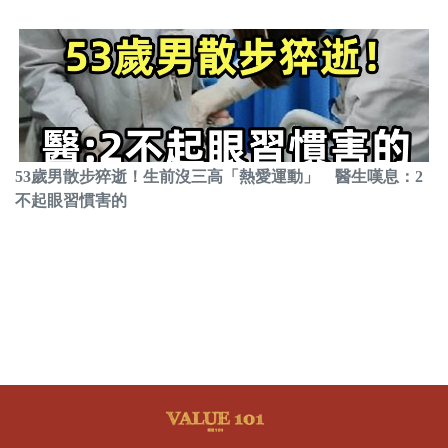
53歲男散步猝逝！生前沒三高「熱愛運動」 醫生嘆息：2
不起眼習慣害的