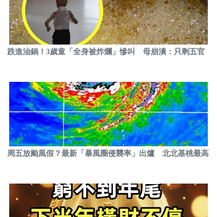
跌進油鍋！3歲童「全身被炸爛」慘叫 母崩潰：只剩五官
周五放颱風假？最新「暴風圈侵襲率」出爐 北北基桃最高