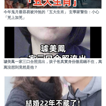
今年鬼月最容易被沖煞的「五大生肖」 玄學家警告：小心
「兇上加兇」
璩美鳳一家三口合照流出，孩子爸真實身份徹底瞞不住，萬
萬沒想到竟然是他？