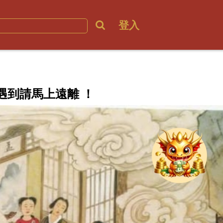
登入
遇到請馬上遠離 ！