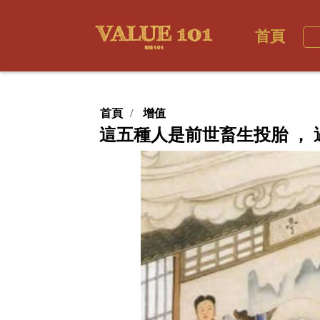
首頁
首頁
增值
這五種人是前世畜生投胎 ， 