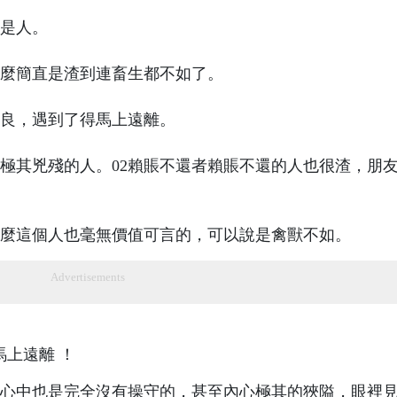
況是人。
麼簡直是渣到連畜生都不如了。
良，遇到了得馬上遠離。
極其兇殘的人。02賴賬不還者賴賬不還的人也很渣，朋
麼這個人也毫無價值可言的，可以說是禽獸不如。
Advertisements
人心中也是完全沒有操守的，甚至內心極其的狹隘，眼裡