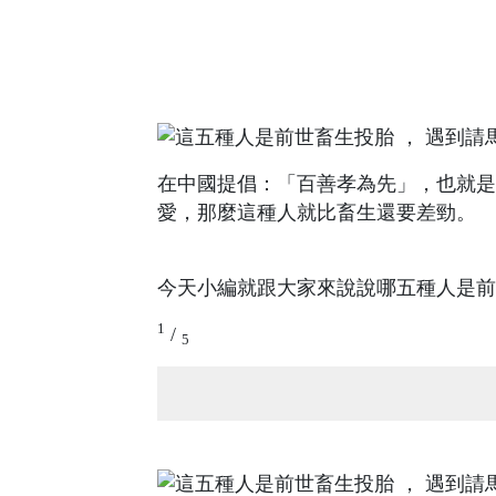
在中國提倡：「百善孝為先」，也就是
愛，那麼這種人就比畜生還要差勁。
今天小編就跟大家來說說哪五種人是前
1
/
5