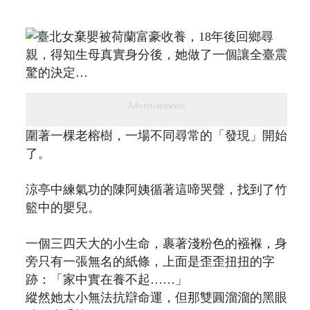
Advertisements
圍著一棵老榕樹，一場不同尋常的「發現」開始
了。
涼亭中練氣功的陳阿姨循著這啼哭聲，找到了竹
籃中的嬰兒。
一個三四天大的小生命，裹著淺粉色的襁褓，身
旁只有一張無名的紙條，上面是歪歪扭扭的字
跡：「家中實在養不起……」
縱然她太小無法抗辯命運，但那雙圓溜溜的黑眼