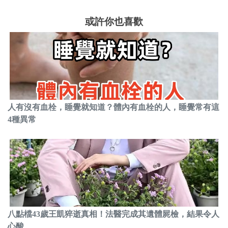
或許你也喜歡
人有沒有血栓，睡覺就知道？體內有血栓的人，睡覺常有這
4種異常
八點檔43歲王凱猝逝真相！法醫完成其遺體屍檢，結果令人
心酸