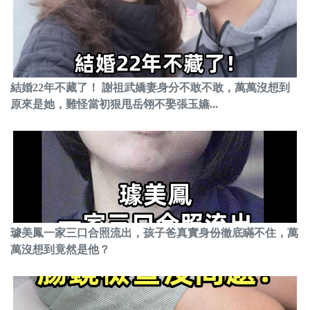
結婚22年不藏了！ 謝祖武嬌妻身分不敢不敢，萬萬沒想到
原來是她，難怪當初狠甩岳翎不娶張玉嬿...
璩美鳳一家三口合照流出，孩子爸真實身份徹底瞞不住，萬
萬沒想到竟然是他？