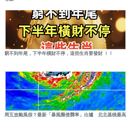
窮不到年尾，下半年橫財不停，這些生肖要發財 ！！
周五放颱風假？最新「暴風圈侵襲率」出爐 北北基桃最高