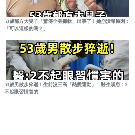
53歲郁方大兒子「驚傳全身癱軟」出事了！她崩潰曝原因：
「可以這樣的嗎？」
53歲男散步猝逝！生前沒三高「熱愛運動」 醫生嘆息：2
不起眼習慣害的