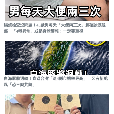
腸鏡檢查沒問題！45歲男每天「大便兩三次」竟確診胰腺
癌 「4種異常」或是身體警報：一定要重視
白海豚將迴轉！直逼台灣「這4縣市機率最高」 又有新颱
風「恐三颱共舞」