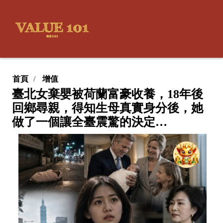
首頁
增值
臺北女棄嬰被荷蘭富豪收養，18年後
回鄉尋親，得知生母真實身分後，她
做了一個讓全臺震驚的決定…