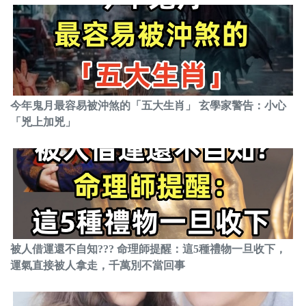
今年鬼月最容易被沖煞的「五大生肖」 玄學家警告：小心
「兇上加兇」
被人借運還不自知??? 命理師提醒：這5種禮物一旦收下，
運氣直接被人拿走，千萬別不當回事