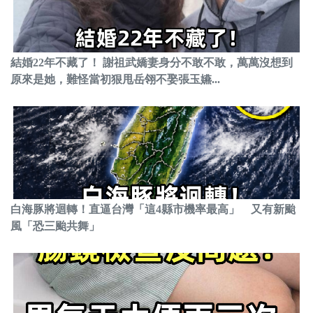
結婚22年不藏了！ 謝祖武嬌妻身分不敢不敢，萬萬沒想到
原來是她，難怪當初狠甩岳翎不娶張玉嬿...
白海豚將迴轉！直逼台灣「這4縣市機率最高」 又有新颱
風「恐三颱共舞」