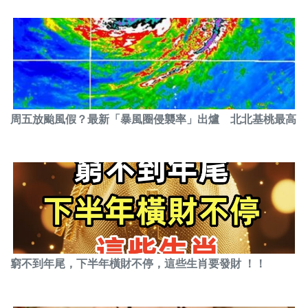
周五放颱風假？最新「暴風圈侵襲率」出爐 北北基桃最高
窮不到年尾，下半年橫財不停，這些生肖要發財 ！！