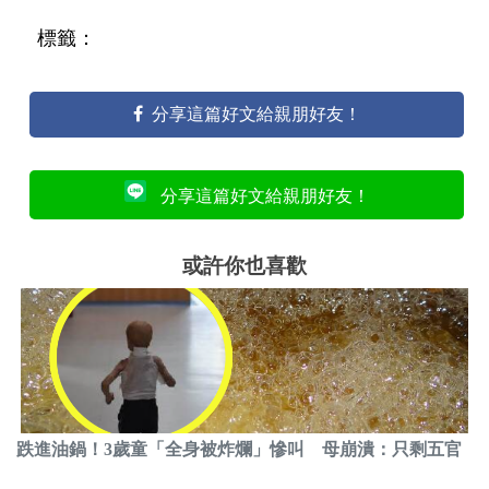
標籤：
分享這篇好文給親朋好友！
分享這篇好文給親朋好友！
或許你也喜歡
跌進油鍋！3歲童「全身被炸爛」慘叫 母崩潰：只剩五官