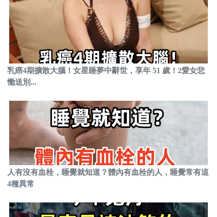
乳癌4期擴散大腦！女星睡夢中辭世，享年 51 歲！2愛女悲
慟送別...
人有沒有血栓，睡覺就知道？體內有血栓的人，睡覺常有這
4種異常