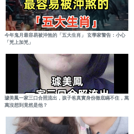
今年鬼月最容易被沖煞的「五大生肖」 玄學家警告：小心
「兇上加兇」
璩美鳳一家三口合照流出，孩子爸真實身份徹底瞞不住，萬
萬沒想到竟然是他？