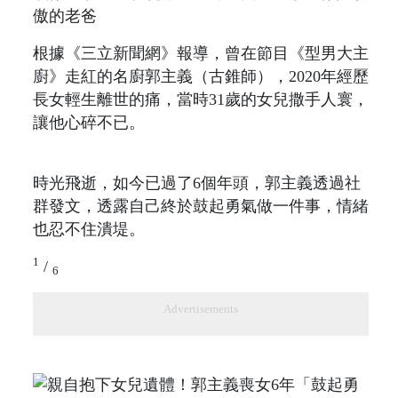
根據《三立新聞網》報導，曾在節目《型男大主
廚》走紅的名廚郭主義（古錐師），2020年經歷
長女輕生離世的痛，當時31歲的女兒撒手人寰，
讓他心碎不已。
時光飛逝，如今已過了6個年頭，郭主義透過社
群發文，透露自己終於鼓起勇氣做一件事，情緒
也忍不住潰堤。
1
/
6
Advertisements