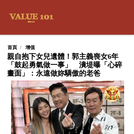
首頁
增值
親自抱下女兒遺體！郭主義喪女6年
「鼓起勇氣做一事」 潰堤曝「心碎
畫面」：永遠做妳驕傲的老爸